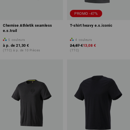
PROMO -47%
Chemise Athletik seamless
T-shirt heavy e.s.iconic
e.s.trail
5
couleurs
4
couleurs
à p. de
21,30 €
24,87 €
13,08 €
(TTC) à p. de 10 Pièces
(TTC)