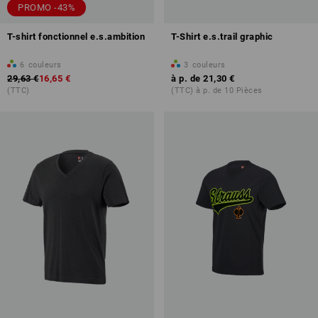
PROMO -43%
T-shirt fonctionnel e.s.ambition
T-Shirt e.s.trail graphic
6
couleurs
3
couleurs
29,63 €
16,65 €
à p. de
21,30 €
(TTC)
(TTC) à p. de 10 Pièces