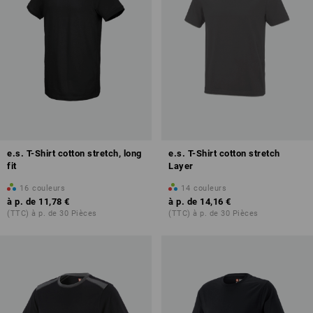
e.s. T-Shirt cotton stretch, long
e.s. T-Shirt cotton stretch
fit
Layer
16
couleurs
14
couleurs
à p. de
11,78 €
à p. de
14,16 €
(TTC) à p. de 30 Pièces
(TTC) à p. de 30 Pièces