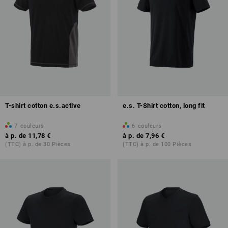
T-shirt cotton e.s.active
e.s. T-Shirt cotton, long fit
7
couleurs
6
couleurs
à p. de
11,78 €
à p. de
7,96 €
(TTC) à p. de 30 Pièces
(TTC) à p. de 100 Pièces