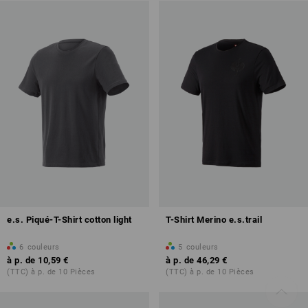
e.s. Piqué-T-Shirt cotton light
T-Shirt Merino e.s.trail
6
couleurs
5
couleurs
à p. de
10,59 €
à p. de
46,29 €
(TTC) à p. de 10 Pièces
(TTC) à p. de 10 Pièces