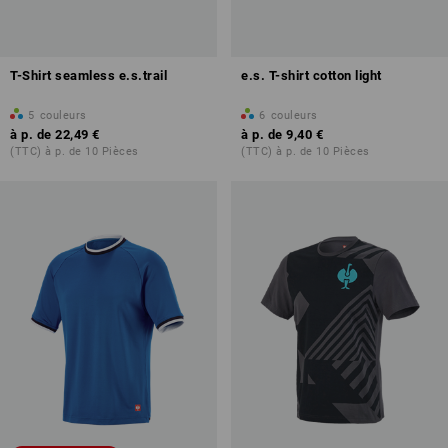
T-Shirt seamless e.s.trail
e.s. T-shirt cotton light
5
couleurs
6
couleurs
à p. de
22,49 €
à p. de
9,40 €
(TTC) à p. de 10 Pièces
(TTC) à p. de 10 Pièces