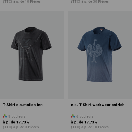
(TTC) à p. de 10 Pièces
(TTC) à p. de 30 Pièces
T-Shirt e.s.motion ten
e.s. T-Shirt workwear ostrich
5
couleurs
6
couleurs
à p. de
17,73 €
à p. de
17,73 €
(TTC) à p. de 3 Pièces
(TTC) à p. de 10 Pièces