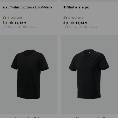
e.s. T-shirt cotton slub V-Neck
T-Shirt e.s.e:pic
6
couleurs
8
couleurs
à p. de
14,16 €
à p. de
16,54 €
(TTC) à p. de 30 Pièces
(TTC) à p. de 10 Pièces