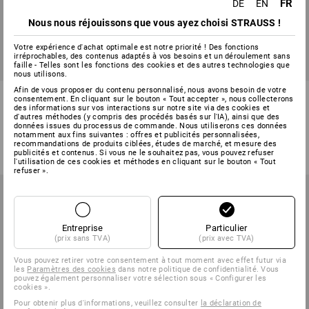
FR
DE
EN
Nous nous réjouissons que vous ayez choisi STRAUSS !
Votre expérience d'achat optimale est notre priorité ! Des fonctions
irréprochables, des contenus adaptés à vos besoins et un déroulement sans
faille - Telles sont les fonctions des cookies et des autres technologies que
nous utilisons.
Afin de vous proposer du contenu personnalisé, nous avons besoin de votre
T-Shirt e.s.industry
T-shirt fonctionnel signal.
consentement. En cliquant sur le bouton « Tout accepter », nous collecterons
e.s.motion 2020
des informations sur vos interactions sur notre site via des cookies et
d'autres méthodes (y compris des procédés basés sur l'IA), ainsi que des
données issues du processus de commande. Nous utiliserons ces données
8
couleurs
2
couleurs
notamment aux fins suivantes : offres et publicités personnalisées,
à p. de
9,40 €
à p. de
41,53 €
recommandations de produits ciblées, études de marché, et mesure des
(TTC) à p. de 30 Pièces
(TTC) à p. de 10 Pièces
publicités et contenus. Si vous ne le souhaitez pas, vous pouvez refuser
l'utilisation de ces cookies et méthodes en cliquant sur le bouton « Tout
refuser ».
Entreprise
Particulier
(prix sans TVA)
(prix avec TVA)
Vous pouvez retirer votre consentement à tout moment avec effet futur via
les
Paramètres des cookies
dans notre politique de confidentialité. Vous
pouvez également personnaliser votre sélection sous « Configurer les
cookies ».
Pour obtenir plus d'informations, veuillez consulter
la déclaration de