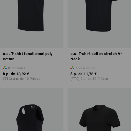
e.s. T-shirt fonctionnel poly
e.s. T-shirt cotton stretch V-
cotton
Neck
8
couleurs
15
couleurs
à p. de
18,92 €
à p. de
11,78 €
(TTC) à p. de 10 Pièces
(TTC) à p. de 30 Pièces