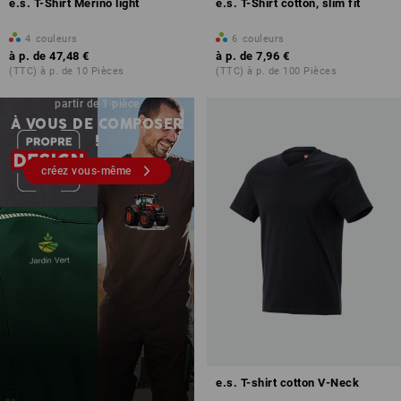
e.s. T-Shirt Merino light
e.s. T-Shirt cotton, slim fit
4
couleurs
6
couleurs
à p. de
47,48 €
à p. de
7,96 €
(TTC) à p. de 10 Pièces
(TTC) à p. de 100 Pièces
Impression & broderie – à
partir de 1 pièce
À VOUS DE COMPOSER
!
créez vous-même
e.s. T-shirt cotton V-Neck