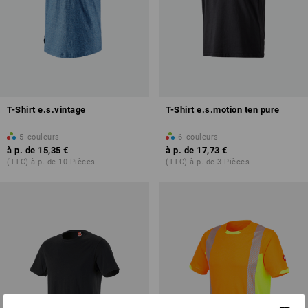
T-Shirt e.s.vintage
T-Shirt e.s.motion ten pure
5
couleurs
6
couleurs
à p. de
15,35 €
à p. de
17,73 €
(TTC) à p. de 10 Pièces
(TTC) à p. de 3 Pièces