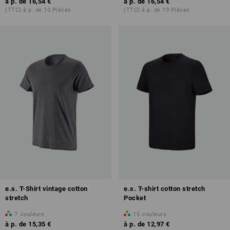
à p. de
16,54 €
à p. de
16,54 €
(TTC) à p. de 10 Pièces
(TTC) à p. de 10 Pièces
e.s. T-Shirt vintage cotton
e.s. T-shirt cotton stretch
stretch
Pocket
7
couleurs
15
couleurs
à p. de
15,35 €
à p. de
12,97 €