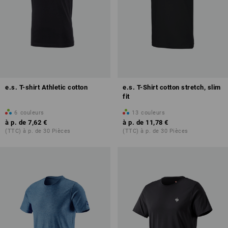
e.s. T-shirt Athletic cotton
e.s. T-Shirt cotton stretch, slim
fit
6
couleurs
13
couleurs
à p. de
7,62 €
à p. de
11,78 €
(TTC) à p. de 30 Pièces
(TTC) à p. de 30 Pièces