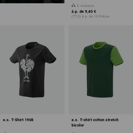
6
couleurs
à p. de
9,40 €
(TTC) à p. de 10 Pièces
e.s. T-Shirt 1908
e.s. T-shirt cotton stretch
bicolor