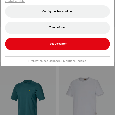
confidentialité
.
Configurer les cookies
Tout refuser
e.s. T-shirt fonctionnel poly
e.s. T-shirt fonctionnel signal.
Silverfresh
Tout accepter
5
couleurs
2
couleurs
à p. de
18,92 €
à p. de
40,34 €
(TTC) à p. de 10 Pièces
(TTC) à p. de 10 Pièces
Protection des données
|
Mentions legales