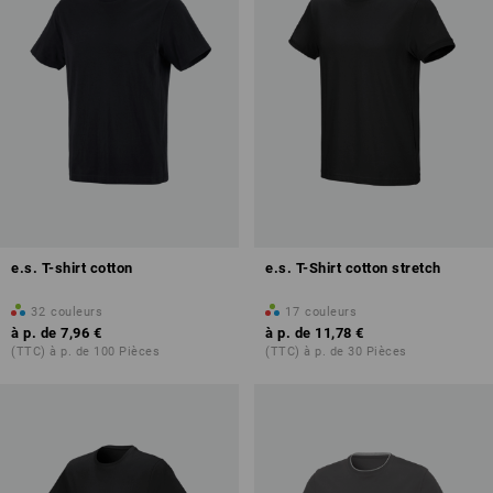
e.s. T-shirt cotton
e.s. T-Shirt cotton stretch
32
couleurs
17
couleurs
à p. de
7,96 €
à p. de
11,78 €
(TTC) à p. de 100 Pièces
(TTC) à p. de 30 Pièces