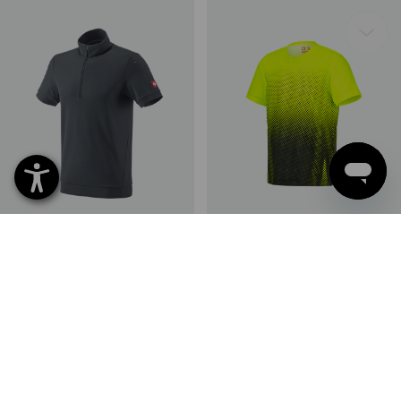
e.s. ZIP-T-Shirt fonctionnel UV
T-Shirt fonctionnel e.s.t:aktik
2
couleurs
2
couleurs
à p. de
34,39 €
à p. de
22,49 €
(TTC) à p. de 10 Pièces
(TTC) à p. de 10 Pièces