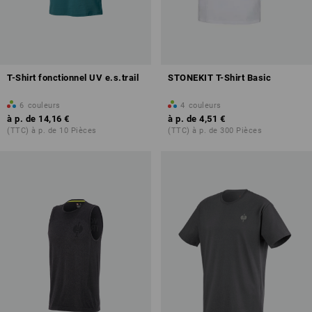
T-Shirt fonctionnel UV e.s.trail
STONEKIT T-Shirt Basic
6
couleurs
4
couleurs
à p. de
14,16 €
à p. de
4,51 €
(TTC) à p. de 10 Pièces
(TTC) à p. de 300 Pièces