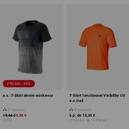
PROMO -49%
e.s. T-Shirt denim workwear
T-Shirt fonctionnel Visibility UV
e.s.trail
3
couleurs
2
couleurs
19,64 €
9,98 €
à p. de
15,35 €
(TTC)
(TTC) à p. de 10 Pièces