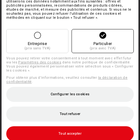
utiliserons ces données notamment aux fins suivantes : offres et
publicités personnalisées, recommandations de produits ciblées,
études de marché, et mesure des publicités et contenus. Si vous ne le
souhaitez pas, vous pouvez refuser l'utilisation de ces cookies et
méthodes en cliquant sur le bouton « Tout refuser ».
Entreprise
Particulier
(prix sans TVA)
(prix avec TVA)
Vous pouvez retirer votre consentement à tout moment avec effet futur
via les
Paramètres des cookies
dans notre politique de confidentialité.
Vous pouvez également personnaliser votre sélection sous « Configurer
les cookies ».
Pour obtenir plus d'informations, veuillez consulter
la déclaration de
confidentialité
.
Configurer les cookies
Tout refuser
Tout accepter