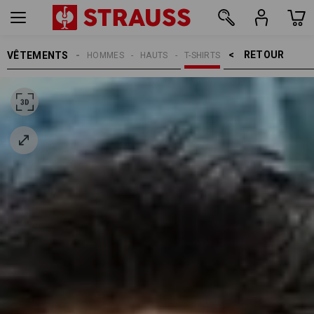
RETOUR    >
VÊTEMENTS
HOMMES
HAUTS
T-SHIRTS