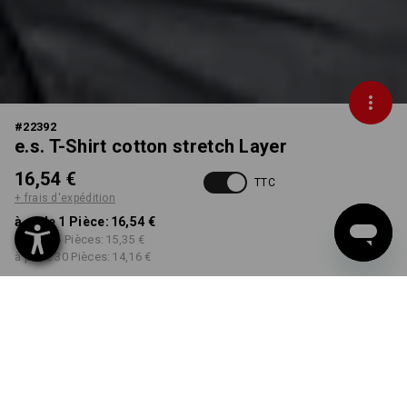
#
22392
e.s. T-Shirt cotton stretch Layer
16,54 €
TTC
+ frais d'expédition
à p. de 1 Pièce:
16,54 €
à p. de 5 Pièces:
15,35 €
à p. de 30 Pièces:
14,16 €
Délai de livraison est d'env.
Disponibilité Workwearstore
2 à 4 jours ouvrables
COULEUR
TAILLE
XS
choisir
choisir