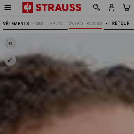
RETOUR    >
VÊTEMENTS
FEMMES
HAUTS
SWEATS | HOODIES