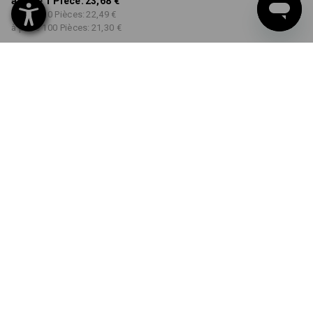
à p. de 1 Pièce:
23,68 €
à p. de 30 Pièces:
22,49 €
à p. de 100 Pièces:
21,30 €
Délai de livraison est d'env.
Disponibilité Workwearstore
2 à 4 jours ouvrables
COULEUR
TAILLE
XS
choisir
choisir
bleu foncé
Remise sur quantité
à p. de 1 Pièce
à p. de 30 Pièces
à p. de 100 Pièces
Économies:
Économies:
Économies:
0
%/
Pièce
5
%/
Pièces
10
%/
Pièces
Pièce