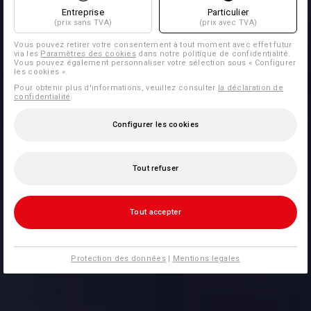
Entreprise
Particulier
(prix sans TVA)
(prix avec TVA)
Vous pouvez retirer votre consentement à tout moment avec effet futur
via les
Paramètres des cookies
dans notre politique de confidentialité.
Vous pouvez également personnaliser votre sélection sous « Configurer
les cookies ».
Pour obtenir plus d'informations, veuillez consulter
la déclaration de
confidentialité
.
Configurer les cookies
Tout refuser
Tout accepter
Protection des données
|
Mentions legales