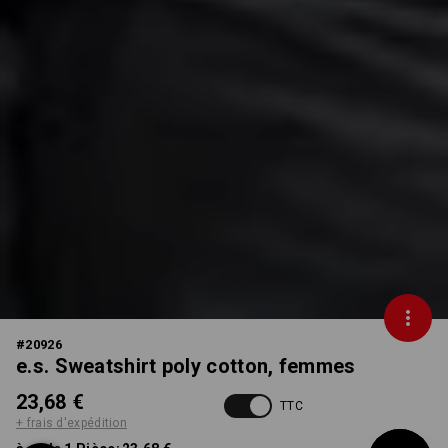
#
20926
e.s. Sweatshirt poly cotton, femmes
23,68 €
TTC
+ frais d'expédition