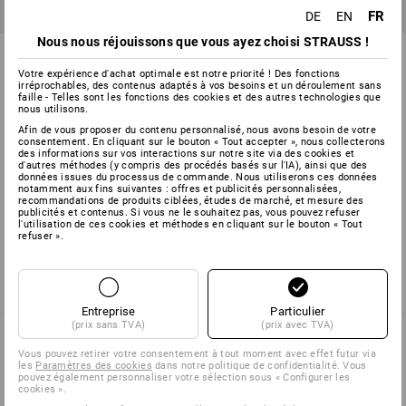
FR
DE
EN
Nous nous réjouissons que vous ayez choisi STRAUSS !
Poche à outils STRAUSSbox
Sacoche d'ordinateur
ouverte
STRAUSSbox
Votre expérience d'achat optimale est notre priorité ! Des fonctions
irréprochables, des contenus adaptés à vos besoins et un déroulement sans
2
couleurs
2
couleurs
faille - Telles sont les fonctions des cookies et des autres technologies que
nous utilisons.
83,18 €
71,28 €
(TTC)
(TTC)
Afin de vous proposer du contenu personnalisé, nous avons besoin de votre
consentement. En cliquant sur le bouton « Tout accepter », nous collecterons
des informations sur vos interactions sur notre site via des cookies et
d'autres méthodes (y compris des procédés basés sur l'IA), ainsi que des
données issues du processus de commande. Nous utiliserons ces données
notamment aux fins suivantes : offres et publicités personnalisées,
Vous avez déjà consulté 4 articles sur un total de 4 articles.
recommandations de produits ciblées, études de marché, et mesure des
publicités et contenus. Si vous ne le souhaitez pas, vous pouvez refuser
l'utilisation de ces cookies et méthodes en cliquant sur le bouton « Tout
refuser ».
Entreprise
Particulier
(prix sans TVA)
(prix avec TVA)
Vous pouvez retirer votre consentement à tout moment avec effet futur via
les
Paramètres des cookies
dans notre politique de confidentialité. Vous
SERVICE 0 60 50 / 97 10 12
pouvez également personnaliser votre sélection sous « Configurer les
cookies ».