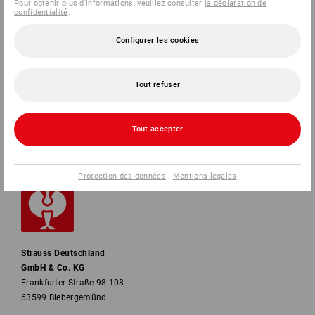
Pour obtenir plus d'informations, veuillez consulter
la déclaration de
confidentialité
.
SERVICE
Configurer les cookies
ENTREPRISES
Tout refuser
INFORMATION
MÉTHODES DE PAIEMENT
Tout accepter
Protection des données
|
Mentions legales
Strauss Deutschland
GmbH & Co. KG
Frankfurter Straße 98-108
63599 Biebergemünd