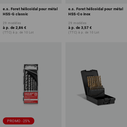
e.s. Foret hélicoïdal pour métal
e.s. Foret hélicoïdal pour métal
HSS-G classic
HSS-Co inox
29
modèles
29
modèles
à p. de
2,86 €
à p. de
3,57 €
(TTC) à p. de 10 Lot
(TTC) à p. de 10 Lot
PROMO -25%