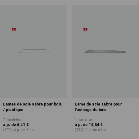
Lames de scie sabre pour bois
Lame de scie sabre pour
/ plastique
l'usinage du bois
7
modèles
1
variante
à p. de
6,41 €
à p. de
15,34 €
(TTC) à p. de 6 Lot
(TTC) à p. de 6 Lot