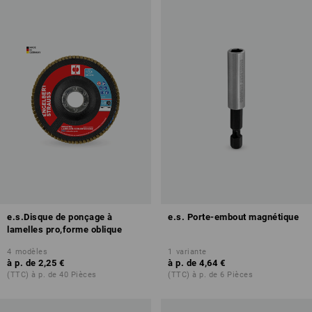
e.s.Disque de ponçage à
e.s. Porte-embout magnétique
lamelles pro,forme oblique
4
modèles
1
variante
à p. de
2,25 €
à p. de
4,64 €
(TTC) à p. de 40 Pièces
(TTC) à p. de 6 Pièces