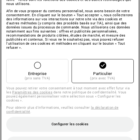
(TTC) à p. de 6 Pièces
(TTC) à p. de 6 Lots
nous utilisons.
Afin de vous proposer du contenu personnalisé, nous avons besoin de votre
consentement. En cliquant sur le bouton « Tout accepter », nous collecterons
des informations sur vos interactions sur notre site via des cookies et
d'autres méthodes (y compris des procédés basés sur l'IA), ainsi que des
données issues du processus de commande. Nous utiliserons ces données
notamment aux fins suivantes : offres et publicités personnalisées,
recommandations de produits ciblées, études de marché, et mesure des
publicités et contenus. Si vous ne le souhaitez pas, vous pouvez refuser
l'utilisation de ces cookies et méthodes en cliquant sur le bouton « Tout
refuser ».
Entreprise
Particulier
(prix sans TVA)
(prix avec TVA)
Vous pouvez retirer votre consentement à tout moment avec effet futur via
les
Paramètres des cookies
dans notre politique de confidentialité. Vous
pouvez également personnaliser votre sélection sous « Configurer les
cookies ».
Pour obtenir plus d'informations, veuillez consulter
la déclaration de
confidentialité
.
e.s. Mèche à hélice unique
Jeu de scies trépans pro dans
Lewis
STRAUSSbox 145 midi+
Configurer les cookies
3
modèles
1
variante
à p. de
11,78 €
à p. de
249,78 €
(TTC) à p. de 6 Pièces
(TTC) à p. de 6 Lots