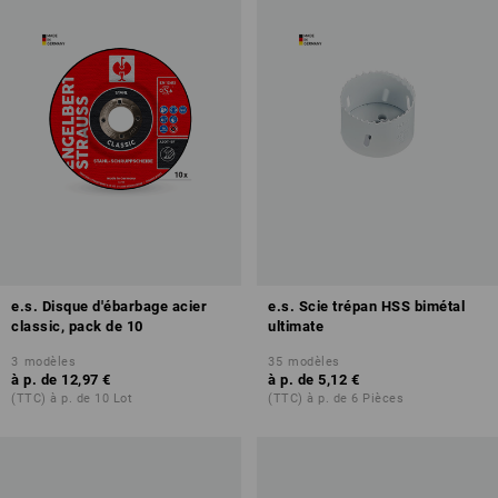
e.s. Disque d'ébarbage acier
e.s. Scie trépan HSS bimétal
classic, pack de 10
ultimate
3
modèles
35
modèles
à p. de
12,97 €
à p. de
5,12 €
(TTC) à p. de 10 Lot
(TTC) à p. de 6 Pièces