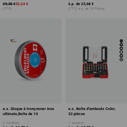
59,38 €
52,24 €
à p. de
23,68 €
(TTC)
(TTC) à p. de 10 Pièces
e.s. Disque à tronçonner inox
e.s. Boîte d'embouts Color,
ultimate,Boîte de 10
32 pièces
2
modèles
1
variante