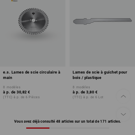
e.s. Lames de scie circulaire à
Lames de scie à guichet pour
main
bois / plastique
8
modèles
8
modèles
à p. de
30,82 €
à p. de
3,80 €
(TTC) à p. de 6 Pièces
(TTC) à p. de 6 Lot
Vous avez déjà consulté 48 articles sur un total de 171 articles.