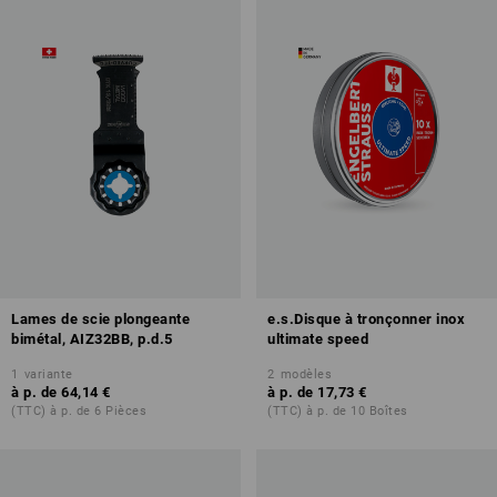
Lames de scie plongeante
e.s.Disque à tronçonner inox
bimétal, AIZ32BB, p.d.5
ultimate speed
1
variante
2
modèles
à p. de
64,14 €
à p. de
17,73 €
(TTC) à p. de 6 Pièces
(TTC) à p. de 10 Boîtes