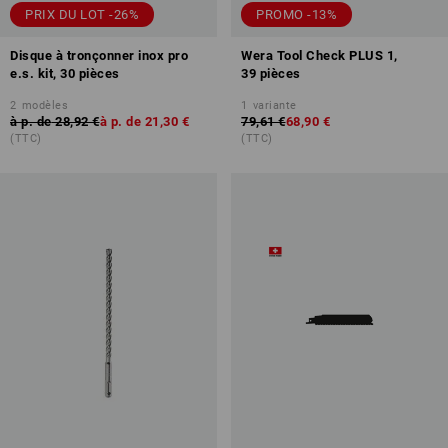
PRIX DU LOT -26%
PROMO -13%
Disque à tronçonner inox pro
Wera Tool Check PLUS 1,
e.s. kit, 30 pièces
39 pièces
2
modèles
1
variante
à p. de
28,92 €
à p. de
21,30 €
79,61 €
68,90 €
(TTC)
(TTC)