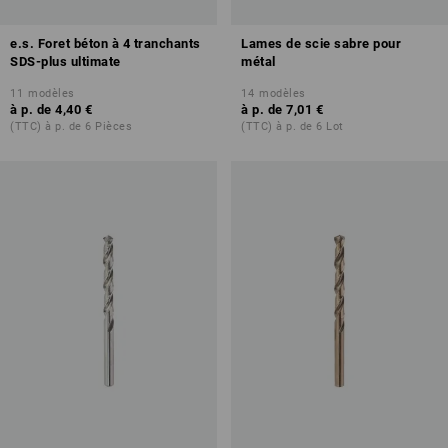
e.s. Foret béton à 4 tranchants
Lames de scie sabre pour
SDS-plus ultimate
métal
11
modèles
14
modèles
à p. de
4,40 €
à p. de
7,01 €
(TTC) à p. de 6 Pièces
(TTC) à p. de 6 Lot