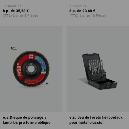
12
modèles
3
modèles
à p. de
35,58 €
à p. de
23,68 €
(TTC) à p. de 6 Pièces
(TTC) à p. de 10 Pièces
e.s.Disque de ponçage à
e.s. Jeu de forets hélicoïdaux
lamelles pro,forme oblique
pour métal classic