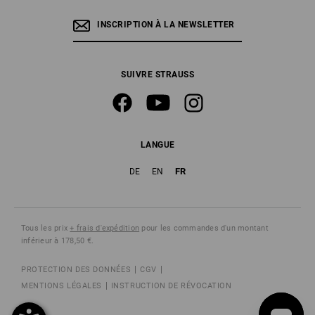
INSCRIPTION À LA NEWSLETTER
SUIVRE STRAUSS
LANGUE
FR
DE
EN
Tous les prix
+ frais d'expédition
pour les commandes d'un montant
inférieur à 178,50 €.
PROTECTION DES DONNÉES
CGV
MENTIONS LÉGALES
INSTRUCTION DE RÉVOCATION