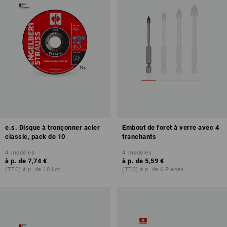
e.s. Disque à tronçonner acier
Embout de foret à verre avec 4
classic, pack de 10
tranchants
4
modèles
4
modèles
à p. de
7,74 €
à p. de
5,59 €
(TTC) à p. de 10 Lot
(TTC) à p. de 6 Pièces