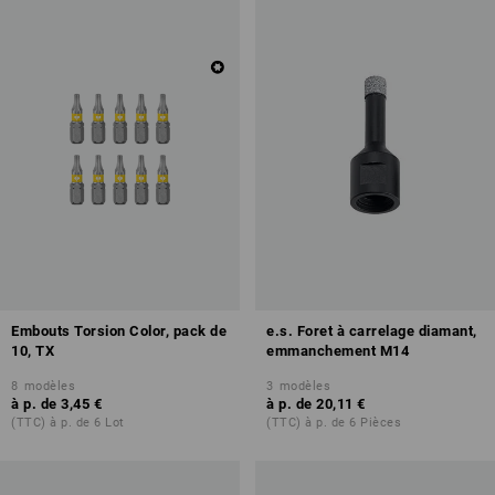
Embouts Torsion Color, pack de
e.s. Foret à carrelage diamant,
10, TX
emmanchement M14
8
modèles
3
modèles
à p. de
3,45 €
à p. de
20,11 €
(TTC) à p. de 6 Lot
(TTC) à p. de 6 Pièces