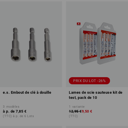
PRIX DU LOT -26%
e.s. Embout de clé à douille
Lames de scie sauteuse kit de
test, pack de 10
3
modèles
1
variante
à p. de
7,85 €
12,95 €
9,50 €
(TTC) à p. de 6 Lots
(TTC)