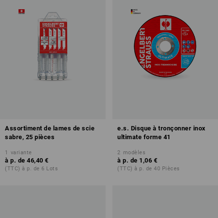
Assortiment de lames de scie
e.s. Disque à tronçonner inox
sabre, 25 pièces
ultimate forme 41
1
variante
2
modèles
à p. de
46,40 €
à p. de
1,06 €
(TTC) à p. de 6 Lots
(TTC) à p. de 40 Pièces