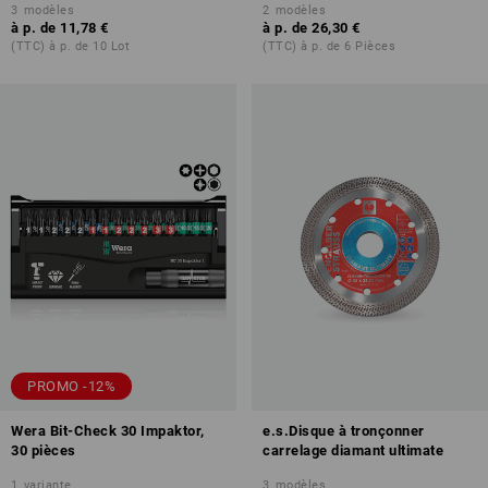
3
modèles
2
modèles
à p. de
11,78 €
à p. de
26,30 €
(TTC) à p. de 10 Lot
(TTC) à p. de 6 Pièces
PROMO -12%
Wera Bit-Check 30 Impaktor,
e.s.Disque à tronçonner
30 pièces
carrelage diamant ultimate
1
variante
3
modèles