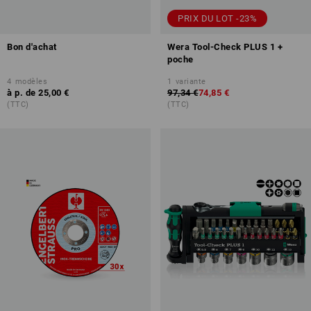
PRIX DU LOT -23%
Bon d'achat
Wera Tool-Check PLUS 1 +
poche
4
modèles
1
variante
à p. de
25,00 €
97,34 €
74,85 €
(TTC)
(TTC)