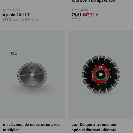
Kraftform Kompakt 100
5
modèles
1
variante
à p. de
20,11 €
79,61 €
67,71 €
(TTC) à p. de 6 Pièces
(TTC)
e.s. Lames de scies circulaires
e.s. Disque à tronçonner
multiples
spécial diamant ultimate