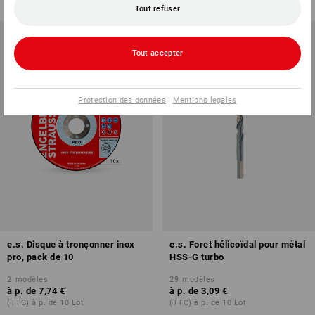
Tout refuser
Tout accepter
Protection des données
|
Mentions legales
e.s. Disque à tronçonner inox
e.s. Foret hélicoïdal pour métal
pro, pack de 10
HSS-G turbo
2
modèles
29
modèles
à p. de
7,74 €
à p. de
3,09 €
(TTC) à p. de 10 Lot
(TTC) à p. de 10 Lot