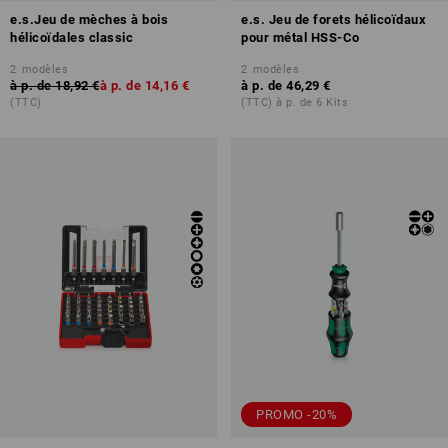
e.s.Jeu de mèches à bois
e.s. Jeu de forets hélicoïdaux
hélicoïdales classic
pour métal HSS-Co
2
modèles
2
modèles
à p. de
18,92 €
à p. de
14,16 €
à p. de
46,29 €
(TTC)
(TTC) à p. de 6 Kits
PROMO -20%