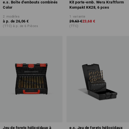
e.s. Boîte d'embouts combinés
Kit porte-emb. Wera Kraftform
Color
Kompakt KK28, 6 pces
2
modèles
1
variante
à p. de
26,06 €
29,63 €
23,68 €
(TTC) à p. de 6 Pièces
(TTC)
Jeu de forets hélicoïdaux à
e.s. Jeu de forets hélicoïdaux