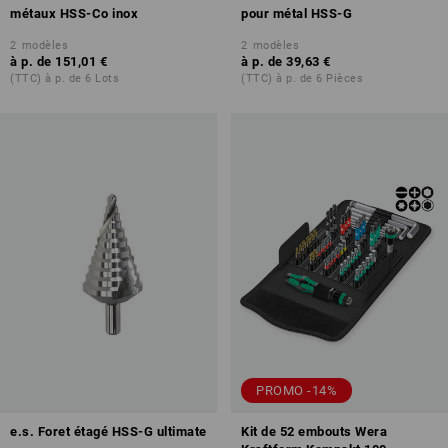
métaux HSS-Co inox
pour métal HSS-G
2
modèles
2
modèles
à p. de
151,01 €
à p. de
39,63 €
(TTC) à p. de 6 Lots
(TTC) à p. de 6 Pièces
PROMO -14%
e.s. Foret étagé HSS-G ultimate
Kit de 52 embouts Wera