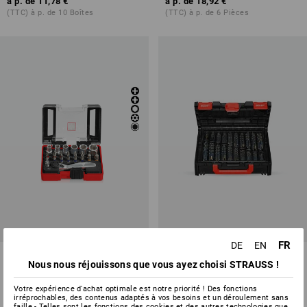
à p. de
11,78 €
à p. de
18,92 €
(TTC) à p. de 10 Boîtes
(TTC) à p. de 6 Pièces
FR
DE
EN
e.s. Boîte d'embouts Color
Jeu de forets hélicoïdaux à
Nous nous réjouissons que vous ayez choisi STRAUSS !
avec mini clé à cliquet
métaux HSS-G turbo
Votre expérience d'achat optimale est notre priorité ! Des fonctions
1
variante
2
modèles
irréprochables, des contenus adaptés à vos besoins et un déroulement sans
à p. de
23,68 €
à p. de
131,97 €
faille - Telles sont les fonctions des cookies et des autres technologies que