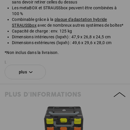
sans devoir retirer celles du dessus
Les metaBOX et STRAUSSbox peuvent être combinées à
100 %
Combinable grâce à la
plaque d'adaptation hybride
STRAUSSbox
avec de nombreux autres systèmes de boîtes*
Capacité de charge : env. 125 kg
Dimensions intérieures (lxpxh) : 47,9 x 26,8 x 24,5 cm
Dimensions extérieures (lxpxh) : 49,6 x 29,6 x 28,0 cm
*Non inclus dans la livraison.
Livré sans contenu.
plus
KIT COMPOSÉ DE :
1
x
STRAUSSbox 280 large N
PLUS D'INFORMATIONS
couleur: noir
1
x
Fermetures STRAUSSbox
couleur: vert d'eau
1
x
Poignée avant STRAUSSbox uni + poignée couvercle