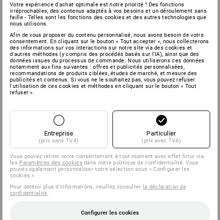
TOUJOURS UNE BONNE
Votre expérience d'achat optimale est notre priorité ! Des fonctions
irréprochables, des contenus adaptés à vos besoins et un déroulement sans
CONNEXION
faille - Telles sont les fonctions des cookies et des autres technologies que
nous utilisons.
Afin de vous proposer du contenu personnalisé, nous avons besoin de votre
consentement. En cliquant sur le bouton « Tout accepter », nous collecterons
des informations sur vos interactions sur notre site via des cookies et
d'autres méthodes (y compris des procédés basés sur l'IA), ainsi que des
données issues du processus de commande. Nous utiliserons ces données
notamment aux fins suivantes : offres et publicités personnalisées,
recommandations de produits ciblées, études de marché, et mesure des
publicités et contenus. Si vous ne le souhaitez pas, vous pouvez refuser
l'utilisation de ces cookies et méthodes en cliquant sur le bouton « Tout
refuser ».
Entreprise
Particulier
(prix sans TVA)
(prix avec TVA)
Vous pouvez retirer votre consentement à tout moment avec effet futur via
les
Paramètres des cookies
dans notre politique de confidentialité. Vous
pouvez également personnaliser votre sélection sous « Configurer les
cookies ».
Pour obtenir plus d'informations, veuillez consulter
la déclaration de
confidentialité
.
Toutes les boîtes peuvent être connectées dans le système
Configurer les cookies
avec toutes les STRAUSSbox souhaitées. Il n'y a donc