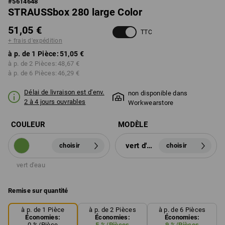
#
5614648
STRAUSSbox 280 large Color
51,05 €
TTC
+ frais d'expédition
à p. de 1 Pièce:
51,05 €
à p. de 2 Pièces:
48,67 €
à p. de 6 Pièces:
46,29 €
Délai de livraison est d'env.
non disponible dans
2 à 4 jours ouvrables
Workwearstore
COULEUR
MODÈLE
vert d'eau
choisir
choisir
vert d'eau
Remise sur quantité
à p. de 1 Pièce
à p. de 2 Pièces
à p. de 6 Pièces
Économies:
Économies:
Économies:
0
%/
Pièce
5
%/
Pièces
9
%/
Pièces