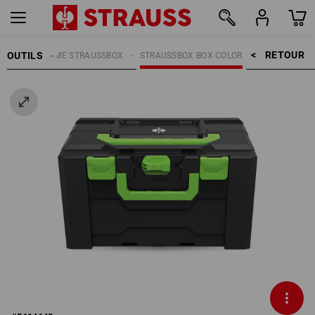
RETOUR    >
OUTILS
AIN
SYSTÈME STRAUSSBOX
STRAUSSBOX BOX COLOR