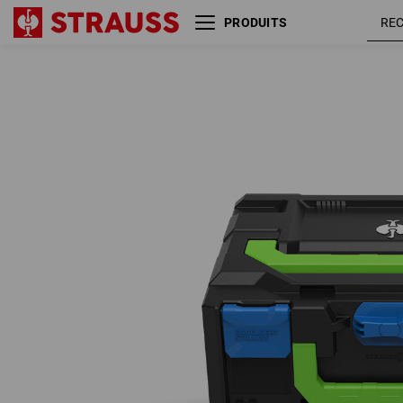
PRODUITS
STRAUSSbox 145 midi
bleu
Color
gentiane