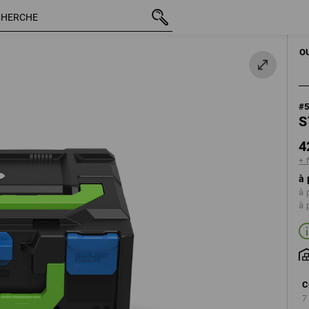
TTC
42,72 €
vert d'eau
+ frais d'expéditio
OUTILS À MAI
O
#
S
4
+ 
à 
à 
à 
C
7