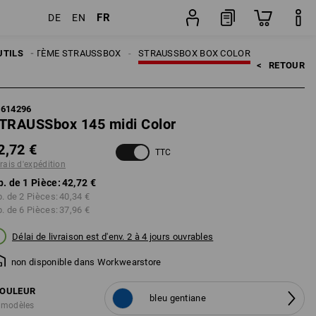
FR
DE
EN
n
Pièce
N
UTILS
SYSTÈME STRAUSSBOX
STRAUSSBOX BOX COLOR
<   
RETOUR
5614296
TRAUSSbox 145 midi Color
2,72 €
TTC
frais d'expédition
p. de 1 Pièce:
42,72 €
p. de 2 Pièces:
40,34 €
p. de 6 Pièces:
37,96 €
Délai de livraison est d'env. 2 à 4 jours ouvrables
non disponible dans Workwearstore
OULEUR
bleu gentiane
 modèles