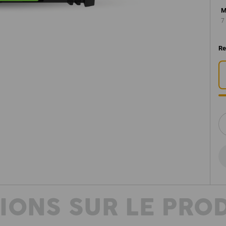
M
7
Re
IONS SUR LE PRO