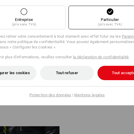
Entreprise
Particulier
(prix sans TVA)
(prix avec TVA)
ez retirer votre consentement à tout moment avec effet futur via les
Paramè
ans notre politique de confidentialité. Vous pouvez également personnaliser
À VOTRE STYLE
 sous « Configurer les cookies ».
noires sont totalement neutres,
ir plus d'informations, veuillez consulter
la déclaration de confidentialité
.
rées séparément dans la couleur
 ces dernières sont montées et
ées avec la box.
gurer les cookies
Tout refuser
Tout accept
montage
Protection des données
|
Mentions legales