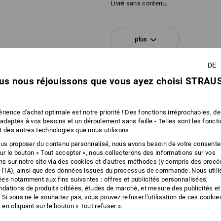
Livré sans contenu.
KIT COMPOSÉ DE :
plus
1
x
STRAUSSbox 145 midi N
couleur: noir
DE
NFORMATIONS
us nous réjouissons que vous ayez choisi STRAUS
1
x
Fermetures STRAUSSbox
couleur: bleu gentiane
rience d'achat optimale est notre priorité ! Des fonctions irréprochables, d
1
x
Poignée avant STRAUSSbox uni + p
adaptés à vos besoins et un déroulement sans faille - Telles sont les fonct
couleur: vert d'eau
t des autres technologies que nous utilisons.
ous proposer du contenu personnalisé, nous avons besoin de votre consent
sur le bouton « Tout accepter », nous collecterons des informations sur vos
CLAIREMEN
ons sur notre site via des cookies et d'autres méthodes (y compris des proc
 l'IA), ainsi que des données issues du processus de commande. Nous util
Qu’il s’agisse de séparer diff
es notamment aux fins suivantes : offres et publicités personnalisées,
clairement le contenu ou simp
ations de produits ciblées, études de marché, et mesure des publicités et
STRAUSSbox sont to
 Si vous ne le souhaitez pas, vous pouvez refuser l'utilisation de ces cookie
en cliquant sur le bouton « Tout refuser ».