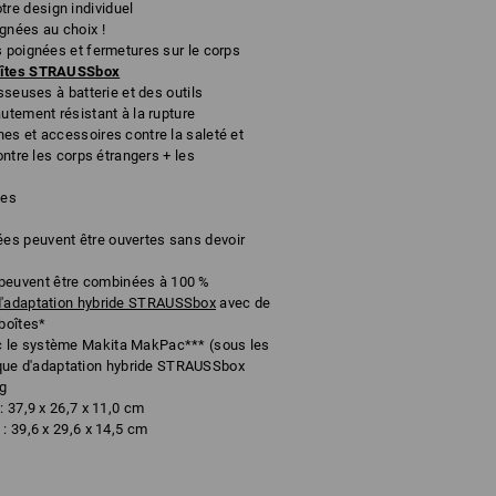
e design individuel
gnées au choix !
s poignées et fermetures sur le corps
boîtes STRAUSSbox
sseuses à batterie et des outils
utement résistant à la rupture
es et accessoires contre la saleté et
ontre les corps étrangers + les
ues
s peuvent être ouvertes sans devoir
euvent être combinées à 100 %
d'adaptation hybride STRAUSSbox
avec de
boîtes*
 le système Makita MakPac*** (sous les
e d'adaptation hybride STRAUSSbox
kg
: 37,9 x 26,7 x 11,0 cm
: 39,6 x 29,6 x 14,5 cm