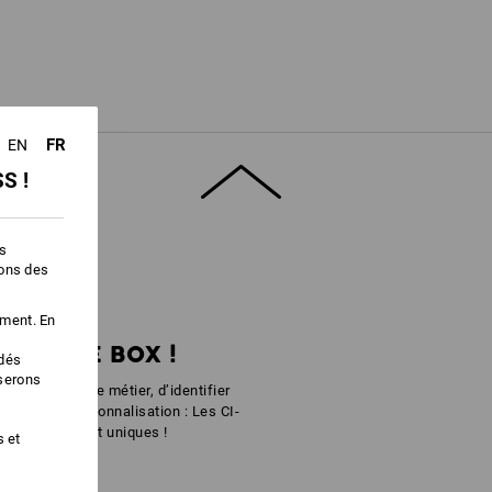
FR
EN
S !
es
oignée couvercle
ions des
ement. En
T VOTRE BOX !
édés
iserons
érents corps de métier, d’identifier
lement de personnalisation : Les CI-
ut simplement uniques !
s et