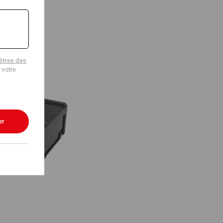
tres des
 votre
er