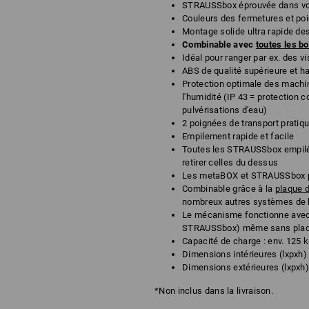
STRAUSSbox éprouvée dans votr
Couleurs des fermetures et poi
Montage solide ultra rapide de
Combinable avec
toutes les 
Idéal pour ranger par ex. des vi
ABS de qualité supérieure et ha
Protection optimale des machin
l'humidité (IP 43 = protection c
pulvérisations d'eau)
2 poignées de transport pratiq
Empilement rapide et facile
Toutes les STRAUSSbox empilée
retirer celles du dessus
Les metaBOX et STRAUSSbox p
Combinable grâce à la
plaque 
nombreux autres systèmes de 
Le mécanisme fonctionne avec
STRAUSSbox) même sans plaqu
Capacité de charge : env. 125 
Dimensions intérieures (lxpxh) 
Dimensions extérieures (lxpxh) 
*Non inclus dans la livraison.