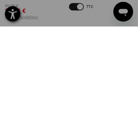
59,38 €
TTC
29,74 €
+ frais d'expédition
Délai de livraison est d'env.
non disponible dans
2 à 4 jours ouvrables
Workwearstore
COULEUR
TAILLE
34
choisir
noir / jaune acide
Pièce
LIVRAISON EN FONCTION DES STOCKS!
INFORMATIONS SUR LE PRODUIT