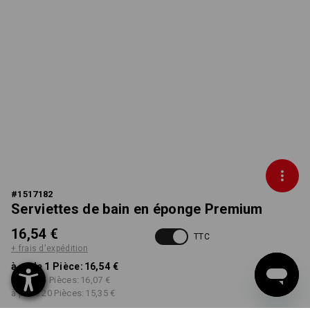
#
1517182
Serviettes de bain en éponge Premium
16,54 €
TTC
+ frais d'expédition
à p. de 1 Pièce:
16,54 €
à p. de 5 Pièces:
16,07 €
à p. de 20 Pièces:
15,35 €