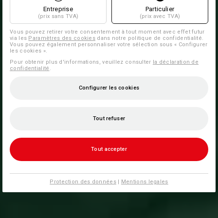
Entreprise
Particulier
(prix sans TVA)
(prix avec TVA)
Vous pouvez retirer votre consentement à tout moment avec effet futur
via les
Paramètres des cookies
dans notre politique de confidentialité.
Vous pouvez également personnaliser votre sélection sous « Configurer
les cookies ».
Pour obtenir plus d'informations, veuillez consulter
la déclaration de
confidentialité
.
Configurer les cookies
Tout refuser
Tout accepter
Protection des données
|
Mentions legales