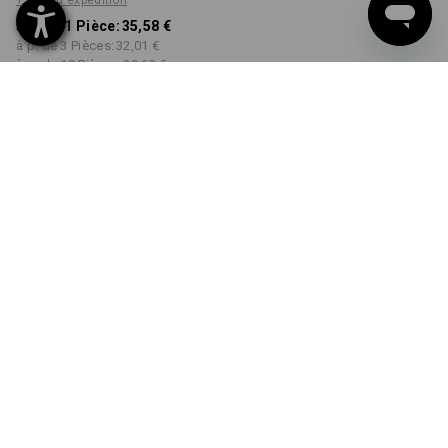
+ frais d'expédition
à p. de 1 Pièce:
35,58 €
à p. de 3 Pièces:
32,01 €
à p. de 10 Pièces:
29,63 €
Délai de livraison est d'env.
Disponibilité Workwearstore
2 à 4 jours ouvrables
COULEUR
TAILLE
XS
choisir
choisir
vert / vert d'eau
Remise sur quantité
à p. de 1 Pièce
à p. de 3 Pièces
à p. de 10 Pièces
Économies:
Économies:
Économies:
0
%/
Pièce
10
%/
Pièces
17
%/
Pièces