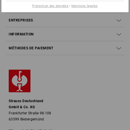
Protection des données
|
Mentions legales
SERVICE
ENTREPRISES
INFORMATION
MÉTHODES DE PAIEMENT
Strauss Deutschland
GmbH & Co. KG
Frankfurter Straße 98-108
63599 Biebergemünd