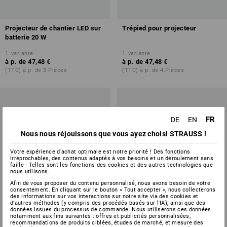
Projecteur de chantier LED sur
Trépied pour projecteur
batterie 20 W
1
variante
1
variante
à p. de
47,48 €
à p. de
47,48 €
(TTC) à p. de 3 Pièces
(TTC) à p. de 4 Pièces
FR
DE
EN
Nous nous réjouissons que vous ayez choisi STRAUSS !
Votre expérience d'achat optimale est notre priorité ! Des fonctions
irréprochables, des contenus adaptés à vos besoins et un déroulement sans
faille - Telles sont les fonctions des cookies et des autres technologies que
nous utilisons.
Afin de vous proposer du contenu personnalisé, nous avons besoin de votre
consentement. En cliquant sur le bouton « Tout accepter », nous collecterons
des informations sur vos interactions sur notre site via des cookies et
d'autres méthodes (y compris des procédés basés sur l'IA), ainsi que des
données issues du processus de commande. Nous utiliserons ces données
notamment aux fins suivantes : offres et publicités personnalisées,
recommandations de produits ciblées, études de marché, et mesure des