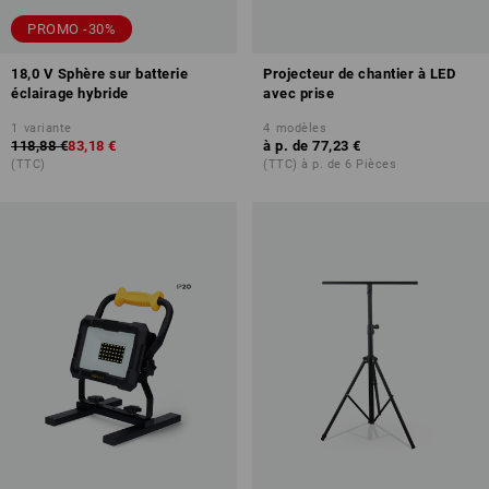
PROMO -30%
18,0 V Sphère sur batterie
Projecteur de chantier à LED
éclairage hybride
avec prise
1
variante
4
modèles
118,88 €
83,18 €
à p. de
77,23 €
(TTC)
(TTC) à p. de 6 Pièces