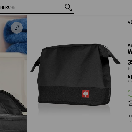
TTC
35,58 €
noir
+ frais d'expédition
HOMMES
ACCE
V
#
W
3
+ 
à 
à 
C
2