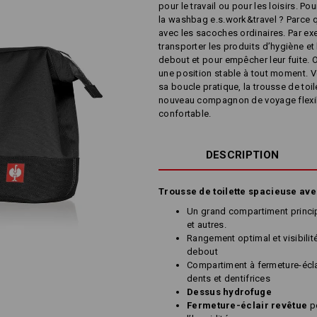
pour le travail ou pour les loisirs. P
la washbag e.s.work&travel ? Parce qu
avec les sacoches ordinaires. Par ex
transporter les produits d’hygiène e
debout et pour empêcher leur fuite. O
une position stable à tout moment. V
sa boucle pratique, la trousse de toil
nouveau compagnon de voyage flexi
confortable.
DESCRIPTION
Trousse de toilette spacieuse av
Un grand compartiment princi
et autres.
Rangement optimal et visibilit
debout
Compartiment à fermeture-écla
dents et dentifrices
Dessus hydrofuge
Fermeture-éclair revêtue
po