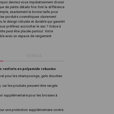
ourquoi devriez-vous impérativement choisir
e de petits détails fins font la différence
emple, exactement la bonne taille pour
t les produits cosmétiques clairement
u le design robuste et durable qui garantit
ous préférez accrocher le sac ? Grâce à
ette peut être placée partout. Votre
ble avec un espace de rangement
DÉTAILS
ec renforts en polyamide robustes
pal pour les shampooings, gels douches
é, car les produits peuvent être rangés
ir supplémentaire pour les brosses à
ur une protection supplémentaire contre