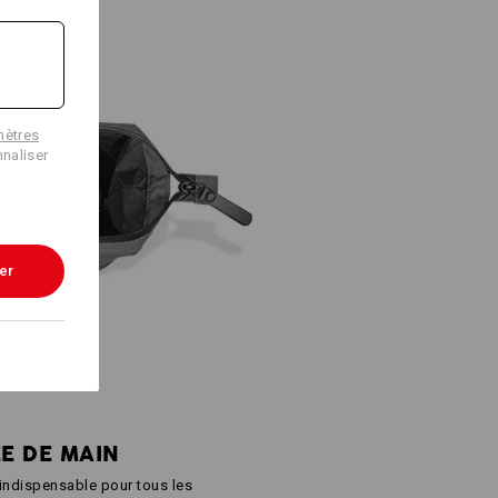
Service de logos
mètres
naliser
er
E DE MAIN
indispensable pour tous les