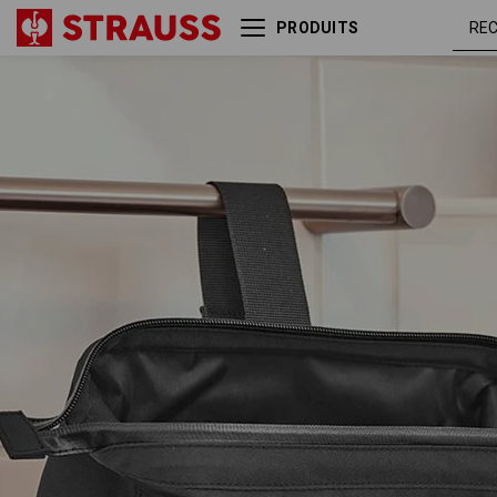
PRODUITS
Washbag e.s.work&travel