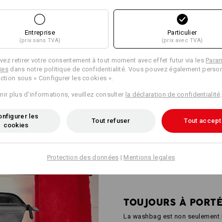
Personnalisation :
Concevoir soi-
même
Entreprise
Particulier
(prix sans TVA)
(prix avec TVA)
ez retirer votre consentement à tout moment avec effet futur via les
Para
E SIMPLICITÉ
ies
dans notre politique de confidentialité. Vous pouvez également person
ection sous « Configurer les cookies ».
rangement est même un plaisir :
nir plus d'informations, veuillez consulter
la déclaration de confidentialité
.
ste bien en place même ouverts.
nfigurer les
Tout refuser
Tout accept
cookies
Protection des données
|
Mentions legales
TOUJOURS À PORTÉ
La washbag est non seulement 