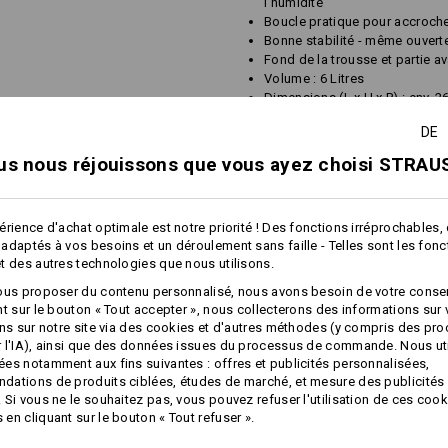
l’humidité
Boucle pratique pour accroche
Bonne stabilité - même ouvert
Fond de la trousse et partie 
Volume : 6 Litres
Dimensions (L x H x P) : env.
26
DE
Matière :
1. Tissu extérieur
100
%
Polyester
(c
us nous réjouissons que vous ayez choisi STRAUS
2. Tissu extérieur
100
%
Polyamide
Doublure
100
%
Polyamide
érience d'achat optimale est notre priorité ! Des fonctions irréprochables,
Conseils d'entretien :
adaptés à vos besoins et un déroulement sans faille - Telles sont les fon
Ne pas laver
t des autres technologies que nous utilisons.
Ne pas sécher en machine
ous proposer du contenu personnalisé, nous avons besoin de votre conse
nt sur le bouton « Tout accepter », nous collecterons des informations sur
Ne pas nettoyer à sec
ons sur notre site via des cookies et d'autres méthodes (y compris des pr
plus
 l'IA), ainsi que des données issues du processus de commande. Nous ut
es notamment aux fins suivantes : offres et publicités personnalisées,
ations de produits ciblées, études de marché, et mesure des publicités 
 Si vous ne le souhaitez pas, vous pouvez refuser l'utilisation de ces cook
NFORMATIONS
en cliquant sur le bouton « Tout refuser ».