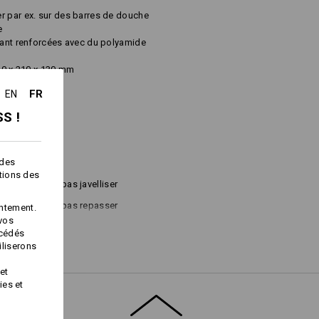
r par ex. sur des barres de douche
e
avant renforcées avec du polyamide
0 x 210 x 130
mm
FR
EN
a. 220 g/m²)
S !
 des
ctions des
Ne pas javelliser
Ne pas repasser
ntement.
 vos
océdés
iliserons
et
ies et