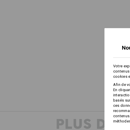
No
Votre exp
contenus 
cookies e
Afin de v
En cliqua
interacti
basés sur
ces donné
recommand
contenus.
PLUS D'I
méthodes 