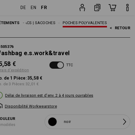
FR
DE
EN
Pièce
SSOIRES
ÊTEMENTS
SACS | SACOCHES
POCHES POLYVALENTES
<   
RETOUR
5505376
ashbag e.s.work&travel
5,58 €
TTC
frais d'expédition
p. de 1 Pièce:
35,58 €
p. de 3 Pièces:
32,01 €
Délai de livraison est d'env. 2 à 4 jours ouvrables
Disponibilité Workwearstore
OULEUR
noir
 modèles