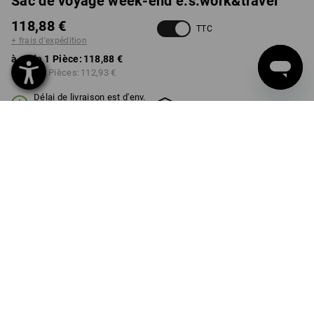
Sac de voyage week-end e.s.work&travel
118,88 €
TTC
+ frais d'expédition
à p. de 1 Pièce:
118,88 €
à p. de 3 Pièces:
112,93 €
Délai de livraison est d'env.
Disponibilité Workwearstore
2 à 4 jours ouvrables
COULEUR
choisir
noir
Remise sur quantité
à p. de 1 Pièce
à p. de 3 Pièces
Économies:
Économies:
0
%/
Pièce
5
%/
Pièces