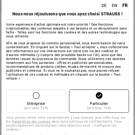
FR
DE
EN
Nous nous réjouissons que vous ayez choisi STRAUSS !
Gants spéciaux en PVC Oil
Protec
Votre expérience d'achat optimale est notre priorité ! Des fonctions
irréprochables, des contenus adaptés à vos besoins et un déroulement sans
1
variante
faille - Telles sont les fonctions des cookies et des autres technologies que
nous utilisons.
à p. de
3,56 €
(TTC) à p. de 72 Paires
Afin de vous proposer du contenu personnalisé, nous avons besoin de votre
consentement. En cliquant sur le bouton « Tout accepter », nous collecterons
des informations sur vos interactions sur notre site via des cookies et
d'autres méthodes (y compris des procédés basés sur l'IA), ainsi que des
données issues du processus de commande. Nous utiliserons ces données
notamment aux fins suivantes : offres et publicités personnalisées,
Vous avez déjà consulté 3 articles sur un total de 3 articles.
recommandations de produits ciblées, études de marché, et mesure des
publicités et contenus. Si vous ne le souhaitez pas, vous pouvez refuser
l'utilisation de ces cookies et méthodes en cliquant sur le bouton « Tout
refuser ».
Entreprise
Particulier
(prix sans TVA)
(prix avec TVA)
Vous pouvez retirer votre consentement à tout moment avec effet futur via
les
Paramètres des cookies
dans notre politique de confidentialité. Vous
SERVICE 0 60 50 / 97 10 12
pouvez également personnaliser votre sélection sous « Configurer les
cookies ».