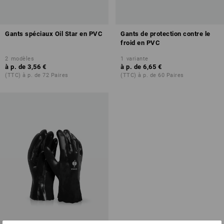
Gants spéciaux Oil Star en PVC
Gants de protection contre le
froid en PVC
2
modèles
1
variante
à p. de
3,56 €
à p. de
6,65 €
(TTC) à p. de 72 Paires
(TTC) à p. de 60 Paires