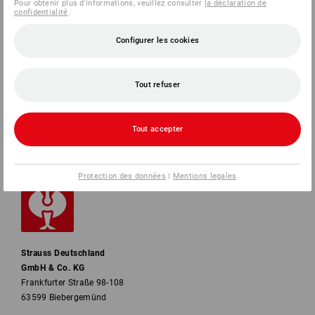
Pour obtenir plus d'informations, veuillez consulter
la déclaration de
confidentialité
.
SERVICE
Configurer les cookies
ENTREPRISES
Tout refuser
INFORMATION
MÉTHODES DE PAIEMENT
Tout accepter
Protection des données
|
Mentions legales
Strauss Deutschland
GmbH & Co. KG
Frankfurter Straße 98-108
63599 Biebergemünd