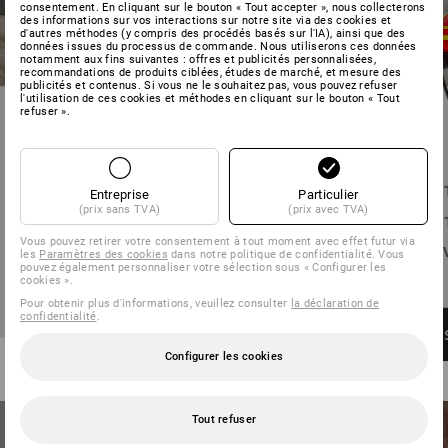
consentement. En cliquant sur le bouton « Tout accepter », nous collecterons
des informations sur vos interactions sur notre site via des cookies et
d'autres méthodes (y compris des procédés basés sur l'IA), ainsi que des
données issues du processus de commande. Nous utiliserons ces données
notamment aux fins suivantes : offres et publicités personnalisées,
recommandations de produits ciblées, études de marché, et mesure des
publicités et contenus. Si vous ne le souhaitez pas, vous pouvez refuser
l'utilisation de ces cookies et méthodes en cliquant sur le bouton « Tout
refuser ».
Entreprise
Particulier
(prix sans TVA)
(prix avec TVA)
Vous pouvez retirer votre consentement à tout moment avec effet futur via
les
Paramètres des cookies
dans notre politique de confidentialité. Vous
pouvez également personnaliser votre sélection sous « Configurer les
cookies ».
Pour obtenir plus d'informations, veuillez consulter
la déclaration de
confidentialité
.
Configurer les cookies
Tout refuser