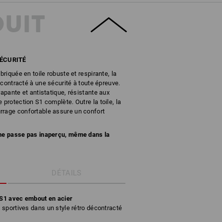
DUIT
SÉCURITÉ
briquée en toile robuste et respirante, la
décontracté à une sécurité à toute épreuve.
rapante et antistatique, résistante aux
 protection S1 complète. Outre la toile, la
rrage confortable assure un confort
 ne passe pas inaperçu, même dans la
DÉTAILS
S1 avec embout en acier
sportives dans un style rétro décontracté