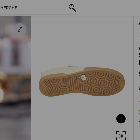
TTC
59,38 €
41
+ frais d'expéditio