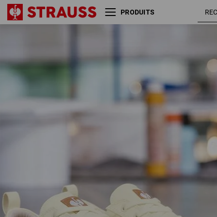
PRODUITS
S1 Chaussures basses de
beige
sécurité e.s. Yatala low
clair