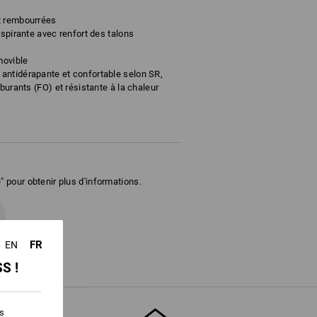
t rembourrées
espirante avec renfort des talons
movible
antidérapante et confortable selon SR,
rburants (FO) et résistante à la chaleur
2
" pour obtenir plus d'informations.
FR
EN
S !
es