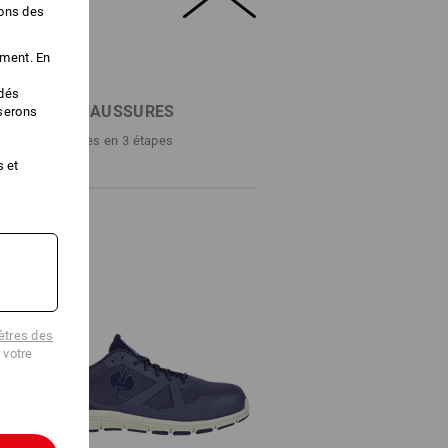
ions des
ement. En
édés
RCHE DE CHAUSSURES
iserons
ssures parfaites en 3 étapes
s et
tres des
 votre