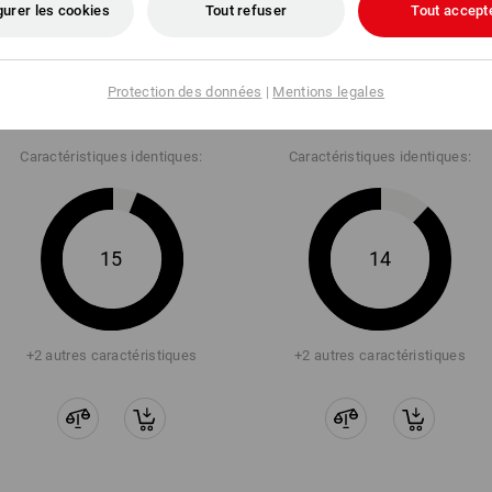
gurer les cookies
Tout refuser
Tout accept
S1 Chaussures hautes de
S1 Chaussures hautes de
sécurité Strauss.​1004 low
Protection des données
|
Mentions legales
sécurité Strauss.​1004 mid
Caractéristiques identiques:
Caractéristiques identiques:
15
14
+2 autres caractéristiques
+2 autres caractéristiques