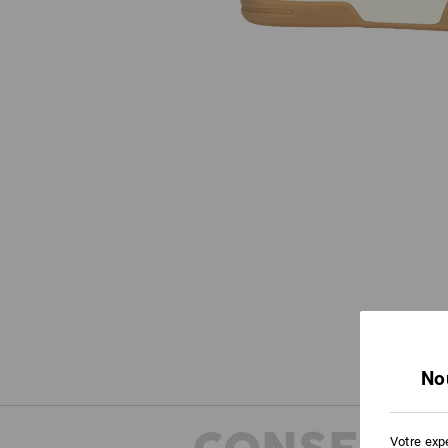
No
Votre expé