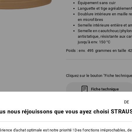
Équipement sans cuir
Languette et tige agréablemen
Doublure intérieure en maille r
en microfibres
Semelle intérieure entière et a
Semelle en caoutchouc/phylon 
antistatique, résistante aux ca
jusqu'à env. 150 °C
Poids : env.
495
grammes en taille
4
Cliquez sur le bouton "Fiche technique
Fiche technique
DE
us nous réjouissons que vous ayez choisi STRAUS
rience d'achat optimale est notre priorité ! Des fonctions irréprochables, d