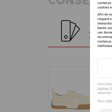
CONSEILS
contenus 
cookies e
Afin de v
cliquant 
interacti
TROUVER D
basés sur
ces donné
Comparez l'arti
recommand
alternatives
contenus.
méthodes 
Vous pouv
cookies
d
sélection
Pour obten