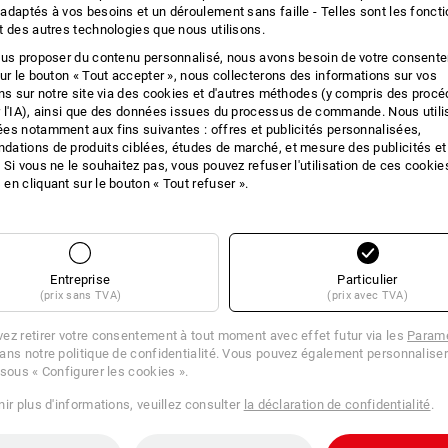
 D'ACHAT
adaptés à vos besoins et un déroulement sans faille - Telles sont les fonct
t des autres technologies que nous utilisons.
ous proposer du contenu personnalisé, nous avons besoin de votre consent
sur le bouton « Tout accepter », nous collecterons des informations sur vos
ons sur notre site via des cookies et d'autres méthodes (y compris des proc
ES ALTERNATIVES
RECHE
 l'IA), ainsi que des données issues du processus de commande. Nous util
es notamment aux fins suivantes : offres et publicités personnalisées,
cle actuel avec les meilleures
Les chau
ations de produits ciblées, études de marché, et mesure des publicités et
 Si vous ne le souhaitez pas, vous pouvez refuser l'utilisation de ces cookie
en cliquant sur le bouton « Tout refuser ».
Entreprise
Particulier
(prix sans TVA)
(prix avec TVA)
ez retirer votre consentement à tout moment avec effet futur via les
Paramè
ans notre politique de confidentialité. Vous pouvez également personnaliser
 sous « Configurer les cookies ».
ir plus d'informations, veuillez consulter
la déclaration de confidentialité
.