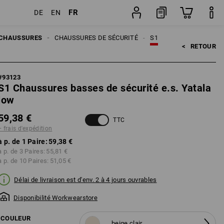
FR
DE
EN
n
Paire
CHAUSSURES
CHAUSSURES DE SÉCURITÉ
S1
<   
RETOUR
#
93123
S1 Chaussures basses de sécurité e.s. Yatala
low
59,38 €
TTC
+ frais d'expédition
à p. de 1 Paire:
59,38 €
à p. de 3 Paires:
55,81 €
à p. de 10 Paires:
51,05 €
Délai de livraison est d'env. 2 à 4 jours ouvrables
Disponibilité Workwearstore
COULEUR
beige clair