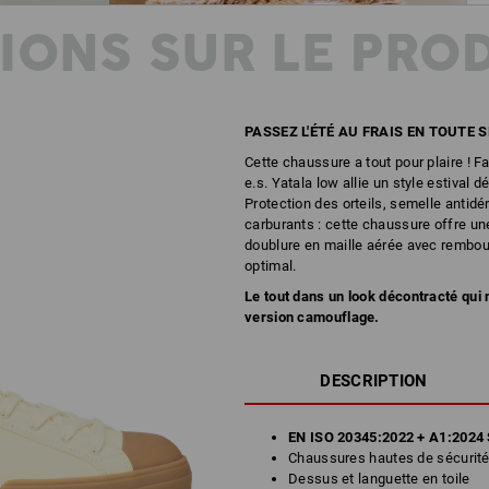
IONS SUR LE PRO
PASSEZ L'ÉTÉ AU FRAIS EN TOUTE 
Cette chaussure a tout pour plaire ! Fa
e.s. Yatala low allie un style estival 
Protection des orteils, semelle antidé
carburants : cette chaussure offre une
doublure en maille aérée avec rembou
optimal.
Le tout dans un look décontracté qui
version camouflage.
DESCRIPTION
EN ISO 20345:2022 + A1:2024 
Chaussures hautes de sécurité 
Dessus et languette en toile