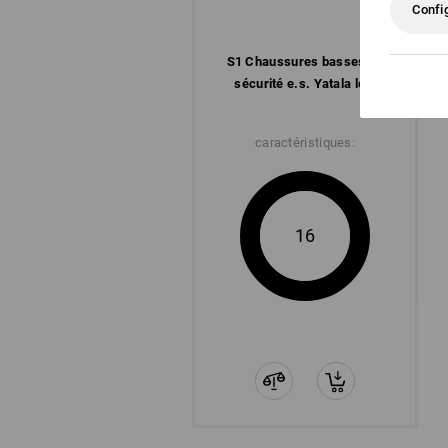
Confi
S1 Chaussures basses de
sécurité e.s. Yatala low
caractéristiques:
16