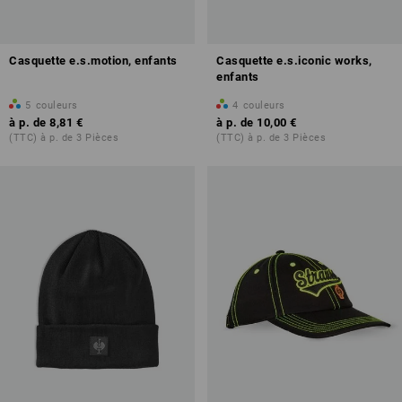
Casquette e.s.motion, enfants
Casquette e.s.iconic works,
enfants
5
couleurs
4
couleurs
à p. de
8,81 €
à p. de
10,00 €
(TTC) à p. de 3 Pièces
(TTC) à p. de 3 Pièces