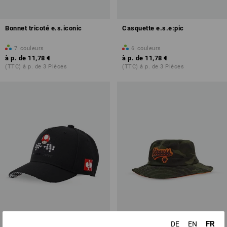
Bonnet tricoté e.s.iconic
Casquette e.s.e:pic
7
couleurs
6
couleurs
à p. de
11,78 €
à p. de
11,78 €
(TTC) à p. de 3 Pièces
(TTC) à p. de 3 Pièces
FR
DE
EN