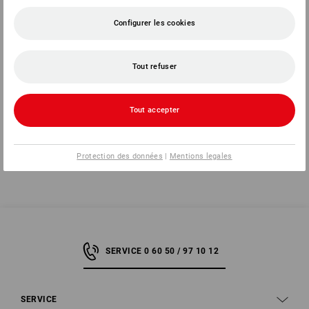
Bonnet tricoté e.s.e:pic
Bonnet tricoté e.s.motion ten,
enfants
Configurer les cookies
3
couleurs
4
couleurs
à p. de
12,97 €
à p. de
8,21 €
(TTC) à p. de 3 Pièces
(TTC) à p. de 3 Pièces
Tout refuser
Tout accepter
Vous avez déjà consulté 8 articles sur un total de 8 articles.
Protection des données
|
Mentions legales
SERVICE 0 60 50 / 97 10 12
SERVICE