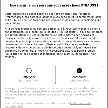
Nous nous réjouissons que vous ayez choisi STRAUSS !
Mario Kart Casquette, enfants
Chapeau e.s.e:pic, enfants
Votre expérience d'achat optimale est notre priorité ! Des fonctions
irréprochables, des contenus adaptés à vos besoins et un déroulement sans
2
couleurs
2
couleurs
faille - Telles sont les fonctions des cookies et des autres technologies que
14,88 €
à p. de
9,40 €
nous utilisons.
(TTC)
(TTC) à p. de 3 Pièces
Afin de vous proposer du contenu personnalisé, nous avons besoin de votre
consentement. En cliquant sur le bouton « Tout accepter », nous collecterons
des informations sur vos interactions sur notre site via des cookies et
d'autres méthodes (y compris des procédés basés sur l'IA), ainsi que des
données issues du processus de commande. Nous utiliserons ces données
notamment aux fins suivantes : offres et publicités personnalisées,
recommandations de produits ciblées, études de marché, et mesure des
publicités et contenus. Si vous ne le souhaitez pas, vous pouvez refuser
l'utilisation de ces cookies et méthodes en cliquant sur le bouton « Tout
refuser ».
Entreprise
Particulier
(prix sans TVA)
(prix avec TVA)
Vous pouvez retirer votre consentement à tout moment avec effet futur via
les
Paramètres des cookies
dans notre politique de confidentialité. Vous
pouvez également personnaliser votre sélection sous « Configurer les
cookies ».
Pour obtenir plus d'informations, veuillez consulter
la déclaration de
confidentialité
.