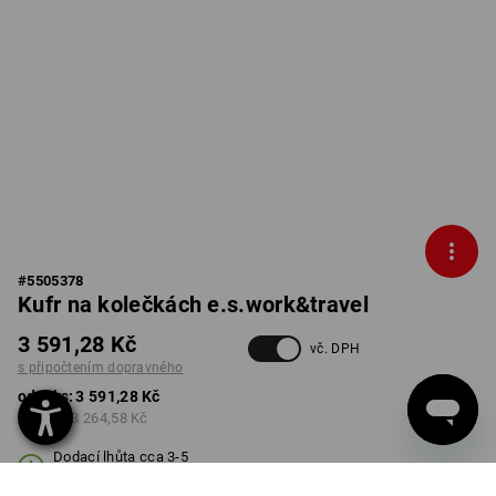
#
5505378
Kufr na kolečkách e.s.work&travel
3 591,28 Kč
vč. DPH
s připočtením dopravného
od 1 ks:
3 591,28 Kč
od 3 ks:
3 264,58 Kč
Dodací lhůta cca 3-5
pracovních dnů