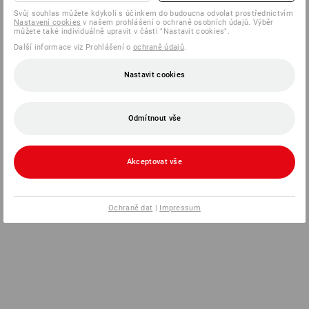
Svůj souhlas můžete kdykoli s účinkem do budoucna odvolat prostřednictvím
Nastavení cookies
v našem prohlášení o ochraně osobních údajů. Výběr
můžete také individuálně upravit v části "Nastavit cookies".
Další informace viz Prohlášení o
ochraně údajů
.
Nastavit cookies
Odmítnout vše
Akceptovat vše
Ochraně dat
|
Impressum