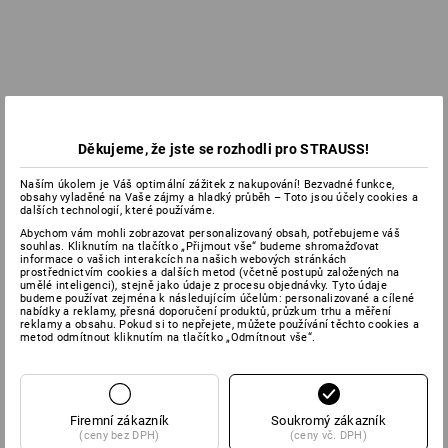
Děkujeme, že jste se rozhodli pro STRAUSS!
Naším úkolem je Váš optimální zážitek z nakupování! Bezvadné funkce,
obsahy vyladěné na Vaše zájmy a hladký průběh – Toto jsou účely cookies a
dalších technologií, které používáme.
Abychom vám mohli zobrazovat personalizovaný obsah, potřebujeme váš
souhlas. Kliknutím na tlačítko „Přijmout vše“ budeme shromažďovat
informace o vašich interakcích na našich webových stránkách
prostřednictvím cookies a dalších metod (včetně postupů založených na
umělé inteligenci), stejně jako údaje z procesu objednávky. Tyto údaje
budeme používat zejména k následujícím účelům: personalizované a cílené
nabídky a reklamy, přesná doporučení produktů, průzkum trhu a měření
reklamy a obsahu. Pokud si to nepřejete, můžete používání těchto cookies a
metod odmítnout kliknutím na tlačítko „Odmítnout vše“.
Firemní zákazník
Soukromý zákazník
(ceny bez DPH)
(ceny vč. DPH)