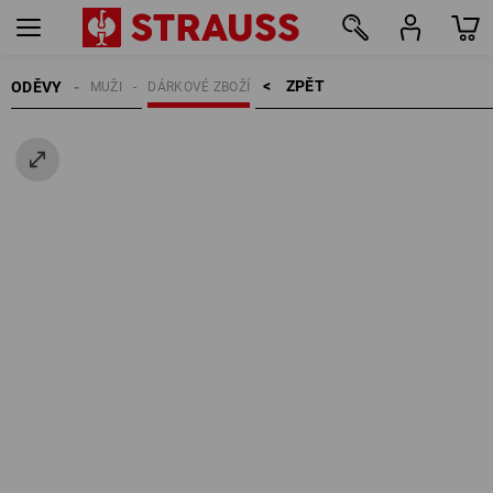
ZPĚT    >
ODĚVY
MUŽI
DÁRKOVÉ ZBOŽÍ