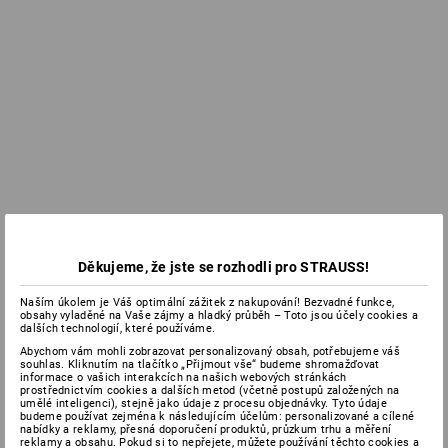
Děkujeme, že jste se rozhodli pro STRAUSS!
Naším úkolem je Váš optimální zážitek z nakupování! Bezvadné funkce,
obsahy vyladěné na Vaše zájmy a hladký průběh – Toto jsou účely cookies a
dalších technologií, které používáme.
Abychom vám mohli zobrazovat personalizovaný obsah, potřebujeme váš
souhlas. Kliknutím na tlačítko „Přijmout vše“ budeme shromažďovat
informace o vašich interakcích na našich webových stránkách
prostřednictvím cookies a dalších metod (včetně postupů založených na
umělé inteligenci), stejně jako údaje z procesu objednávky. Tyto údaje
budeme používat zejména k následujícím účelům: personalizované a cílené
nabídky a reklamy, přesná doporučení produktů, průzkum trhu a měření
reklamy a obsahu. Pokud si to nepřejete, můžete používání těchto cookies a