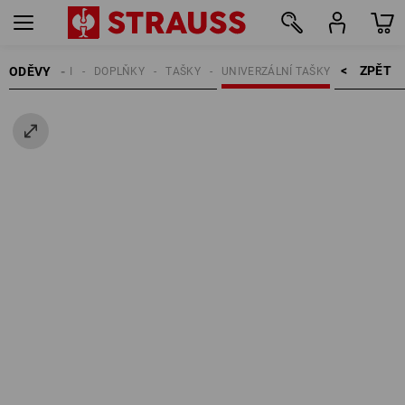
ZPĚT    >
ODĚVY
MUŽI
DOPLŇKY
TAŠKY
UNIVERZÁLNÍ TAŠKY