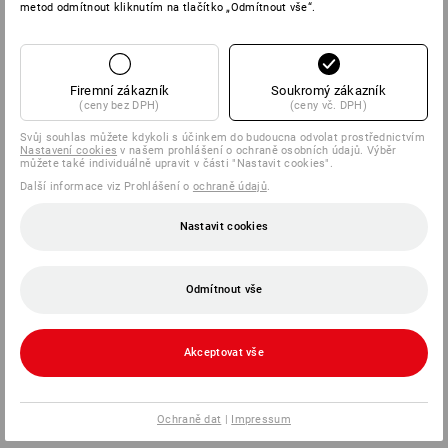
metod odmítnout kliknutím na tlačítko „Odmítnout vše“.
Firemní zákazník
Soukromý zákazník
(ceny bez DPH)
(ceny vč. DPH)
Svůj souhlas můžete kdykoli s účinkem do budoucna odvolat prostřednictvím
Nastavení cookies
v našem prohlášení o ochraně osobních údajů. Výběr
můžete také individuálně upravit v části "Nastavit cookies".
Další informace viz Prohlášení o
ochraně údajů
.
Nastavit cookies
Odmítnout vše
Akceptovat vše
Ochraně dat
|
Impressum