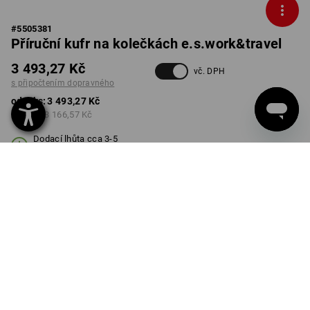
#
5505381
Příruční kufr na kolečkách e.s.work&travel
3 493,27 Kč
vč. DPH
s připočtením dopravného
od 1 ks:
3 493,27 Kč
od 3 ks:
3 166,57 Kč
Dodací lhůta cca 3-5
pracovních dnů
BARVA
vybrat
čedičově šedá / černá
Množstevní sleva
od 1 ks
od 3 ks
Sleva :
Sleva :