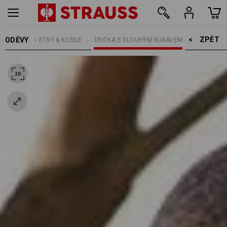
ZPĚT    >
ODĚVY
TRIČKA, SVETRY & KOŠILE
TRIČKA S DLOUHÝM RUKÁVEM