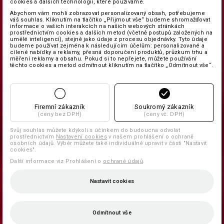
cookies a dalších technologií, které používáme.
Abychom vám mohli zobrazovat personalizovaný obsah, potřebujeme
váš souhlas. Kliknutím na tlačítko „Přijmout vše“ budeme shromažďovat
informace o vašich interakcích na našich webových stránkách
prostřednictvím cookies a dalších metod (včetně postupů založených na
umělé inteligenci), stejně jako údaje z procesu objednávky. Tyto údaje
budeme používat zejména k následujícím účelům: personalizované a
cílené nabídky a reklamy, přesná doporučení produktů, průzkum trhu a
měření reklamy a obsahu. Pokud si to nepřejete, můžete používání
těchto cookies a metod odmítnout kliknutím na tlačítko „Odmítnout vše“.
Firemní zákazník
Soukromý zákazník
(ceny bez DPH)
(ceny vč. DPH)
Svůj souhlas můžete kdykoli s účinkem do budoucna odvolat
prostřednictvím
Nastavení cookies
v našem prohlášení o ochraně
osobních údajů. Výběr můžete také individuálně upravit v části "Nastavit
cookies".
Další informace viz Prohlášení o
ochraně údajů
.
Nastavit cookies
Odmítnout vše