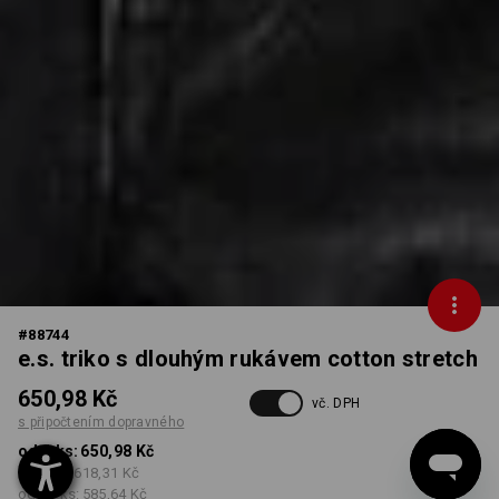
#
88744
e.s. triko s dlouhým rukávem cotton stretch
650,98 Kč
vč. DPH
s připočtením dopravného
od 1 ks:
650,98 Kč
od 3 ks:
618,31 Kč
od 10 ks:
585,64 Kč