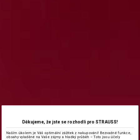
Děkujeme, že jste se rozhodli pro STRAUSS!
Naším úkolem je Váš optimální zážitek z nakupování! Bezvadné funkce,
obsahy vyladěné na Vaše zájmy a hladký průběh – Toto jsou účely