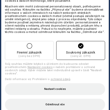
cookies a dalších technologií, které používáme.
Abychom vám mohli zobrazovat personalizovaný obsah, potřebujeme
váš souhlas. Kliknutím na tlačítko „Přijmout vše“ budeme shromažďovat
informace o vašich interakcích na našich webových stránkách
prostřednictvím cookies a dalších metod (včetně postupů založených na
umělé inteligenci), stejně jako údaje z procesu objednávky. Tyto údaje
budeme používat zejména k následujícím účelům: personalizované a
cílené nabídky a reklamy, přesná doporučení produktů, průzkum trhu a
měření reklamy a obsahu. Pokud si to nepřejete, můžete používání
těchto cookies a metod odmítnout kliknutím na tlačítko „Odmítnout vše“.
Firemní zákazník
Soukromý zákazník
(ceny bez DPH)
(ceny vč. DPH)
Svůj souhlas můžete kdykoli s účinkem do budoucna odvolat
prostřednictvím
Nastavení cookies
v našem prohlášení o ochraně
osobních údajů. Výběr můžete také individuálně upravit v části "Nastavit
cookies".
Další informace viz Prohlášení o
ochraně údajů
.
Nastavit cookies
Odmítnout vše