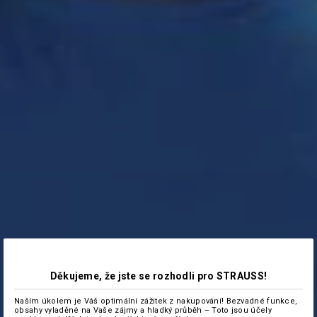
Děkujeme, že jste se rozhodli pro STRAUSS!
Naším úkolem je Váš optimální zážitek z nakupování! Bezvadné funkce,
obsahy vyladěné na Vaše zájmy a hladký průběh – Toto jsou účely