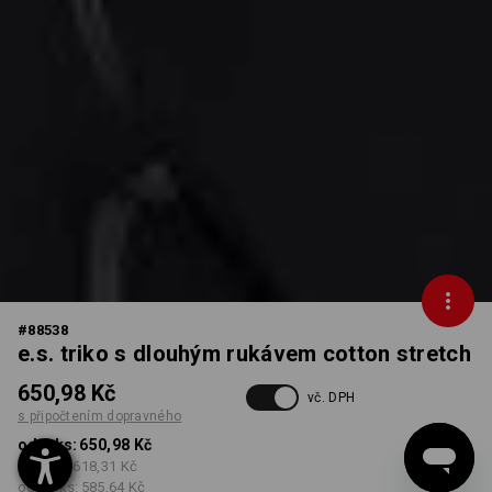
#
88538
e.s. triko s dlouhým rukávem cotton stretch
650,98 Kč
vč. DPH
s připočtením dopravného
od 1 ks:
650,98 Kč
od 3 ks:
618,31 Kč
od 10 ks:
585,64 Kč