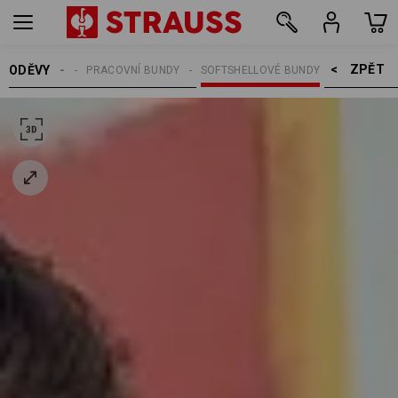
ZPĚT    >
ODĚVY
MUŽI
PRACOVNÍ BUNDY
SOFTSHELLOVÉ BUNDY