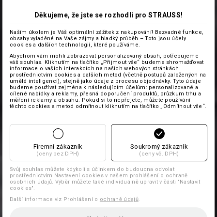
Děkujeme, že jste se rozhodli pro STRAUSS!
Naším úkolem je Váš optimální zážitek z nakupování! Bezvadné funkce,
obsahy vyladěné na Vaše zájmy a hladký průběh – Toto jsou účely
cookies a dalších technologií, které používáme.
Abychom vám mohli zobrazovat personalizovaný obsah, potřebujeme
váš souhlas. Kliknutím na tlačítko „Přijmout vše“ budeme shromažďovat
informace o vašich interakcích na našich webových stránkách
prostřednictvím cookies a dalších metod (včetně postupů založených na
umělé inteligenci), stejně jako údaje z procesu objednávky. Tyto údaje
budeme používat zejména k následujícím účelům: personalizované a
cílené nabídky a reklamy, přesná doporučení produktů, průzkum trhu a
měření reklamy a obsahu. Pokud si to nepřejete, můžete používání
těchto cookies a metod odmítnout kliknutím na tlačítko „Odmítnout vše“.
Firemní zákazník
Soukromý zákazník
(ceny bez DPH)
(ceny vč. DPH)
Svůj souhlas můžete kdykoli s účinkem do budoucna odvolat
prostřednictvím
Nastavení cookies
v našem prohlášení o ochraně
osobních údajů. Výběr můžete také individuálně upravit v části "Nastavit
cookies".
Další informace viz Prohlášení o
ochraně údajů
.