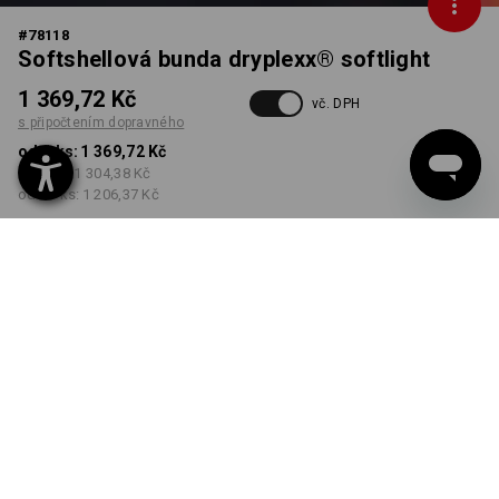
#
78118
Softshellová bunda dryplexx® softlight
1 369,72 Kč
vč. DPH
s připočtením dopravného
od 1 ks:
1 369,72 Kč
od 5 ks:
1 304,38 Kč
od 20 ks:
1 206,37 Kč
Dodací lhůta cca 3-5
pracovních dnů
BARVA
VELIKOST
XS
vybrat
vybrat
antracit / černá
Množstevní sleva
od 1 ks
od 5 ks
od 20 ks