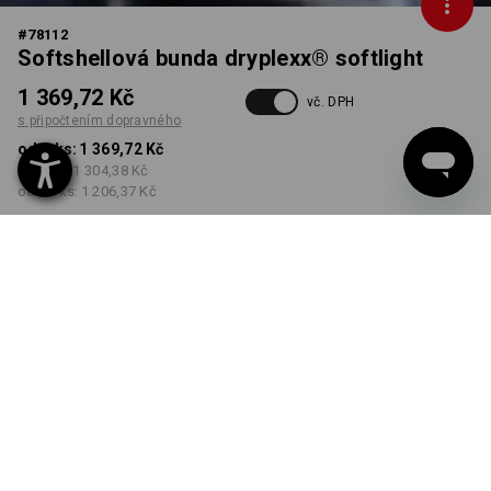
#
78112
Softshellová bunda dryplexx® softlight
1 369,72 Kč
vč. DPH
s připočtením dopravného
od 1 ks:
1 369,72 Kč
od 5 ks:
1 304,38 Kč
od 20 ks:
1 206,37 Kč
Dodací lhůta cca 3-5
pracovních dnů
BARVA
VELIKOST
S
vybrat
vybrat
tmavomodrá / černá
Množstevní sleva
od 1 ks
od 5 ks
od 20 ks