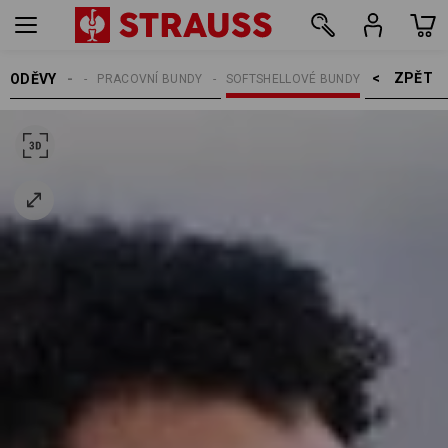
ZPĚT    >
ODĚVY
MUŽI
PRACOVNÍ BUNDY
SOFTSHELLOVÉ BUNDY