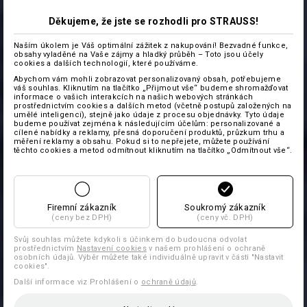
Děkujeme, že jste se rozhodli pro STRAUSS!
Naším úkolem je Váš optimální zážitek z nakupování! Bezvadné funkce,
obsahy vyladěné na Vaše zájmy a hladký průběh – Toto jsou účely
cookies a dalších technologií, které používáme.
Abychom vám mohli zobrazovat personalizovaný obsah, potřebujeme
váš souhlas. Kliknutím na tlačítko „Přijmout vše“ budeme shromažďovat
informace o vašich interakcích na našich webových stránkách
prostřednictvím cookies a dalších metod (včetně postupů založených na
umělé inteligenci), stejně jako údaje z procesu objednávky. Tyto údaje
budeme používat zejména k následujícím účelům: personalizované a
cílené nabídky a reklamy, přesná doporučení produktů, průzkum trhu a
měření reklamy a obsahu. Pokud si to nepřejete, můžete používání
těchto cookies a metod odmítnout kliknutím na tlačítko „Odmítnout vše“.
Firemní zákazník
Soukromý zákazník
(ceny bez DPH)
(ceny vč. DPH)
Svůj souhlas můžete kdykoli s účinkem do budoucna odvolat
prostřednictvím
Nastavení cookies
v našem prohlášení o ochraně
osobních údajů. Výběr můžete také individuálně upravit v části "Nastavit
cookies".
Další informace viz Prohlášení o
ochraně údajů
.