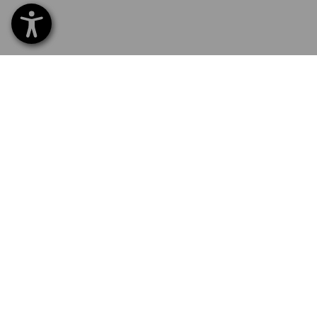
SERVIS 226 201 520
SERV
Home
Dodán
NEWSLETTER-PŘIHLÁŠKA
Výmě
Platb
Katal
Tisk a
Newsl