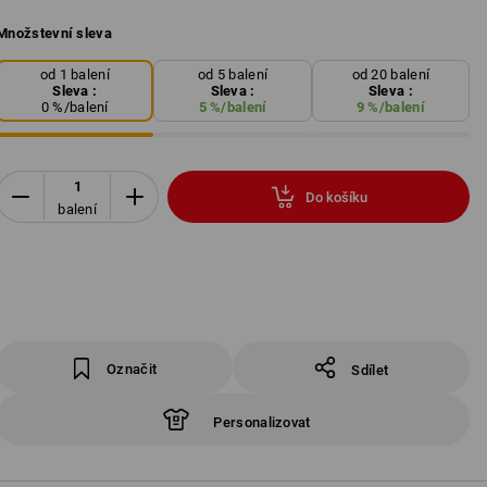
Množstevní sleva
od 1 balení
od 5 balení
od 20 balení
Sleva :
Sleva :
Sleva :
0
%/
balení
5
%/
balení
9
%/
balení
Do košíku
balení
Označit
Sdílet
Personalizovat