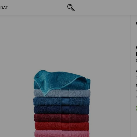
vč. DPH
423,50 Kč
černá
s připočtením dopravného