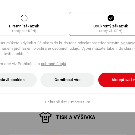
Sušte v sušičce
Nečistěte chemicky
Firemní zákazník
Soukromý zákazník
(ceny bez DPH)
(ceny vč. DPH)
las můžete kdykoli s účinkem do budoucna odvolat prostřednictvím
Nastave
Personalizace:
 našem prohlášení o ochraně osobních údajů. Výběr můžete také individuáln
astavit cookies".
Logoservice
ormace viz Prohlášení o
ochraně údajů
.
stavit cookies
Odmítnout vše
Akceptovat 
Ochraně dat
|
Impressum
TISK A VÝŠIVKA