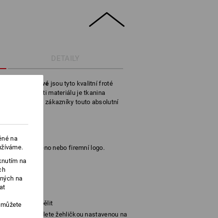
DETAILY
olků a nesráživé
jsou tyto kvalitní froté
ysoké hmotnosti materiálu je tkanina
 sebe nebo své zákazníky touto absolutní
ěné na
užíváme.
šijeme Vaše jméno nebo firemní logo.
knutím na
ch
540 g/m²)
ených na
at
Nebělit
, můžete
Žehlete žehličkou nastavenou na