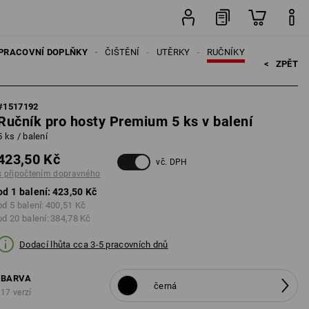
balení
PRACOVNÍ DOPLŇKY
ČIŠTĚNÍ
UTĚRKY
RUČNÍKY
<   
ZPĚT
#
1517192
Ručník pro hosty Premium 5 ks v balení
5 ks / balení
423,50 Kč
vč. DPH
s připočtením dopravného
od 1 balení:
423,50 Kč
od 5 balení:
400,51 Kč
od 20 balení:
384,78 Kč
Dodací lhůta cca 3-5 pracovních dnů
BARVA
černá
17 verzí