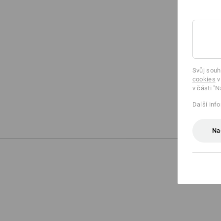
Svůj souh
cookies
v
v části "N
Další inf
Na