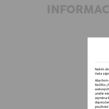
INFORMAC
Naším úko
Vaše zájm
Abychom v
tlačítko 
webových 
umělé int
zejména k
doporučen
používání