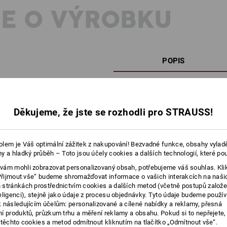
E O VÝROBKU
POPIS
Zvlášť
hebké a měkké, pevné, bez žm
ručníky z
čisté, česané bavlny.
Díky v
mimořádně savá a hrubá. Rozmazlujte
Děkujeme, že jste se rozhodli pro STRAUSS!
kvalitou snů.
Velikost: 30 x 45 cm.
5 ks v balení.
lem je Váš optimální zážitek z nakupování! Bezvadné funkce, obsahy vylad
y a hladký průběh – Toto jsou účely cookies a dalších technologií, které po
Pro Váš osobní ráz na ručníky rádi vy
ám mohli zobrazovat personalizovaný obsah, potřebujeme váš souhlas. Kli
Materiál:
„Přijmout vše“ budeme shromažďovat informace o vašich interakcích na naši
Svrchní materiál
100
%
Bavlna
(cca. 
stránkách prostřednictvím cookies a dalších metod (včetně postupů založ
eligenci), stejně jako údaje z procesu objednávky. Tyto údaje budeme použív
Pokyny pro péči:
 následujícím účelům: personalizované a cílené nabídky a reklamy, přesná
Perte v pračce na 60 °C
í produktů, průzkum trhu a měření reklamy a obsahu. Pokud si to nepřejete
 těchto cookies a metod odmítnout kliknutím na tlačítko „Odmítnout vše“.