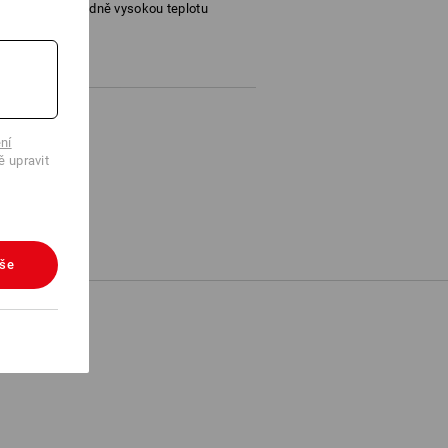
středně vysokou teplotu
ní
ě upravit
vše