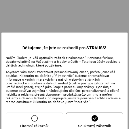
Děkujeme, že jste se rozhodli pro STRAUSS!
Naším úkolem je Váš optimální zážitek z nakupování! Bezvadné funkce,
obsahy vyladěné na Vaše zájmy a hladký průběh – Toto jsou účely cookies a
dalších technologií, které používáme.
Abychom vám mohli zobrazovat personalizovaný obsah, potřebujeme váš
souhlas. Kliknutím na tlačítko „Přijmout vše“ budeme shromažďovat
informace o vašich interakcích na našich webových stránkách
prostřednictvím cookies a dalších metod (včetně postupů založených na
umělé inteligenci), stejně jako údaje z procesu objednávky. Tyto údaje
budeme používat zejména k následujícím účelům: personalizované a cílené
nabídky a reklamy, přesná doporučení produktů, průzkum trhu a měření
reklamy a obsahu. Pokud si to nepřejete, můžete používání těchto cookies a
metod odmítnout kliknutím na tlačítko „Odmítnout vše“.
Firemní zákazník
Soukromý zákazník