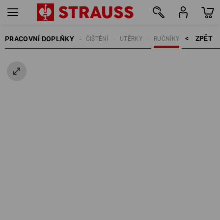
ZPĚT    >
PRACOVNÍ DOPLŇKY
ČIŠTĚNÍ
UTĚRKY
RUČNÍKY