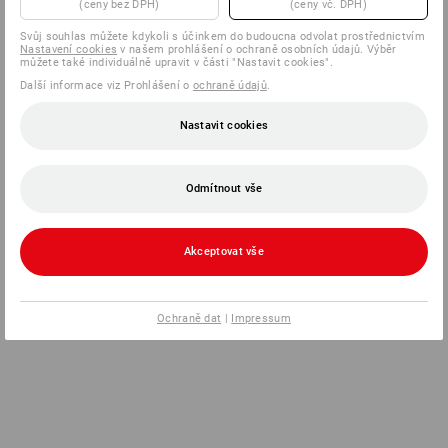
(ceny bez DPH)
(ceny vč. DPH)
Svůj souhlas můžete kdykoli s účinkem do budoucna odvolat prostřednictvím
Nastavení cookies
v našem prohlášení o ochraně osobních údajů. Výběr
můžete také individuálně upravit v části "Nastavit cookies".
Další informace viz Prohlášení o
ochraně údajů
.
Nastavit cookies
Odmítnout vše
Akceptovat vše
Ochraně dat
|
Impressum