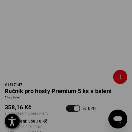
#
1517147
Ručník pro hosty Premium 5 ks v balení
5 ks / balení
358,16 Kč
vč. DPH
s připočtením dopravného
od 1 balení:
358,16 Kč
od 5 balení:
335,17 Kč