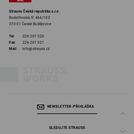
Strauss Česká republika s.r.o.
Rudolfovská tř. 464/103
370 01 České Budějovice
Tel
226 201 520
Fax
226 201 521
Mail
info@strauss.cz
Výstražné vesty a viditelnost: rozhoduje třída
Neplatí – aspoň podle právních předpisů –, že každá vesta neonové
barvy automaticky poskytuje svému nositeli ochranu za tmy. Označení
„bezpečnostní vesta“ si může nárokovat pouze každá součást oděvu,
která obstála při přísných zkouškách. Když všechno dopadlo dobře, je
způsobilost
bezpečnostní vesty
potvrzena normou
DIN EN ISO 20471
NEWSLETTER-PŘIHLÁŠKA
(dříve DIN EN 471). Bezpečnostní vesty ale nejsou stejné. Norma DIN
stanoví tři třídy, které udávají, jakou úroveň ochrany poskytuje ochranný
oděv. Výstražné vesty
třídy 1
poskytují pouze malou ochranu.
Třídy 2 a 3
SLEDUJTE STRAUSS
naopak zaručují vysokou viditelnost. Kdo pracuje na stavbě, měl by