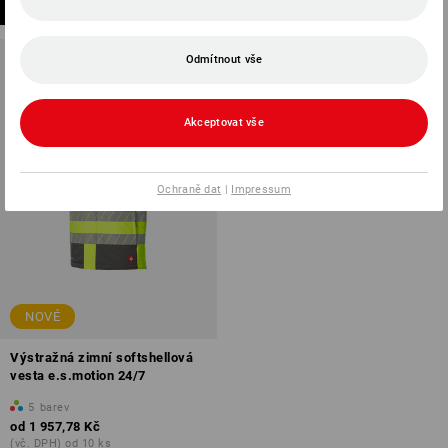
(vč. DPH) od 10 ks
Odmítnout vše
Akceptovat vše
Ochraně dat
|
Impressum
NOVÉ
Výstražná zimní softshellová
vesta e.s.motion 24/7
5
barev
od
1 957,78 Kč
(vč. DPH) od 10 ks