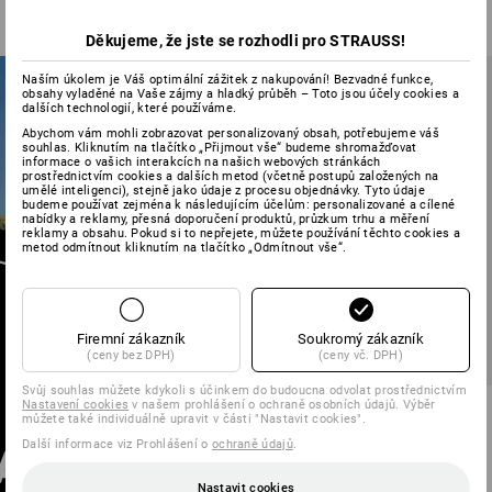
od
977,68 Kč
1 304,38 Kč
816,75 Kč
(vč. DPH) od 20 ks
(vč. DPH)
Děkujeme, že jste se rozhodli pro STRAUSS!
Naším úkolem je Váš optimální zážitek z nakupování! Bezvadné funkce,
obsahy vyladěné na Vaše zájmy a hladký průběh – Toto jsou účely cookies a
dalších technologií, které používáme.
Abychom vám mohli zobrazovat personalizovaný obsah, potřebujeme váš
souhlas. Kliknutím na tlačítko „Přijmout vše“ budeme shromažďovat
informace o vašich interakcích na našich webových stránkách
prostřednictvím cookies a dalších metod (včetně postupů založených na
umělé inteligenci), stejně jako údaje z procesu objednávky. Tyto údaje
budeme používat zejména k následujícím účelům: personalizované a cílené
nabídky a reklamy, přesná doporučení produktů, průzkum trhu a měření
NAJÍT BUNDU
reklamy a obsahu. Pokud si to nepřejete, můžete používání těchto cookies a
metod odmítnout kliknutím na tlačítko „Odmítnout vše“.
MÍSTO HLEDÁNÍ
do vyhledávače bund
Firemní zákazník
Soukromý zákazník
(ceny bez DPH)
(ceny vč. DPH)
Svůj souhlas můžete kdykoli s účinkem do budoucna odvolat prostřednictvím
Nastavení cookies
v našem prohlášení o ochraně osobních údajů. Výběr
Výstražná vesta e.s.motion
můžete také individuálně upravit v části "Nastavit cookies".
24/7 uni
Další informace viz Prohlášení o
ochraně údajů
.
2
barev
od
422,29 Kč
Nastavit cookies