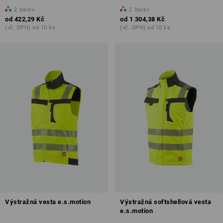
2
barev
2
barev
od
422,29 Kč
od
1 304,38 Kč
(vč. DPH) od 10 ks
(vč. DPH) od 10 ks
Výstražná vesta e.s.motion
Výstražná softshellová vesta
e.s.motion