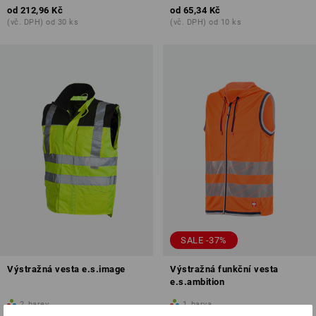
od
212,96 Kč
od
65,34 Kč
(vč. DPH) od 30 ks
(vč. DPH) od 10 ks
SALE -37%
Výstražná vesta e.s.image
Výstražná funkční vesta
e.s.ambition
2
barev
1
barva