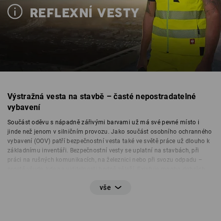
REFLEXNÍ VESTY
Výstražná vesta na stavbě – časté nepostradatelné
vybavení
Součást oděvu s nápadně zářivými barvami už má své pevné místo i
jinde než jenom v silničním provozu. Jako součást osobního ochranného
vybavení (OOV) patří bezpečnostní vesta také ve světě práce už dlouho k
základnímu inventáři. Bezpečnostní vesty se uplatní na stavbách, při
práci na rušných komunikacích, na železnici nebo při svozu odpadu –
prostě všude, kde na viditelnosti hodně záleží. Existuje mnoho dobrých
důvodů pro to, aby byly
výstražné oděvy
při práci často nepostradatelné:
Na stavbě mohou velmi rychle nastat nepřehledné situace.
Především při nasazení velkých strojů nebo při velké intenzitě
dopravy je pro bezpečnost pracovníků důležité, aby byli okamžitě a