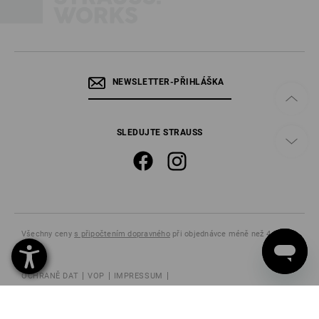
NEWSLETTER-PŘIHLÁŠKA
SLEDUJTE STRAUSS
Všechny ceny
s připočtením dopravného
při objednávce méně než 4 840,00
Kč.
OCHRANĚ DAT
VOP
IMPRESSUM
ODVOLÁNÍ POUCENÍ