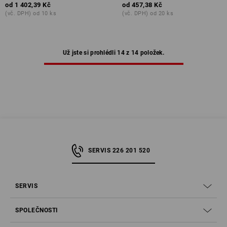
od
1 402,39 Kč
od
457,38 Kč
(vč. DPH) od 10 ks
(vč. DPH) od 20 ks
Už jste si prohlédli 14 z 14 položek.
SERVIS 226 201 520
SERVIS
SPOLEČNOSTI