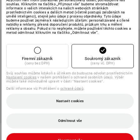
Abychom vám mohli zobrazovat personalizovaný obsah, potřebujeme váš
souhlas. Kliknutím na tlačítko „Přijmout vše“ budeme shromažďovat
informace o vašich interakcích na našich webových stránkách
2
barev
1
barva
prostřednictvím cookies a dalších metod (včetně postupů založených na
od
2 121,13 Kč
od
6 858,28 Kč
umělé inteligenci), stejně jako údaje z procesu objednávky. Tyto údaje
(vč. DPH) od 20 ks
(vč. DPH) od 10 ks
budeme používat zejména k následujícím účelům: personalizované a cílené
nabídky a reklamy, přesná doporučení produktů, průzkum trhu a měření
reklamy a obsahu. Pokud si to nepřejete, můžete používání těchto cookies a
metod odmítnout kliknutím na tlačítko „Odmítnout vše“.
Firemní zákazník
Soukromý zákazník
(ceny bez DPH)
(ceny vč. DPH)
Svůj souhlas můžete kdykoli s účinkem do budoucna odvolat prostřednictvím
Nastavení cookies
v našem prohlášení o ochraně osobních údajů. Výběr
můžete také individuálně upravit v části "Nastavit cookies".
Další informace viz Prohlášení o
ochraně údajů
.
Nastavit cookies
Odmítnout vše
Výstražné kalhoty do pasu
Výstražné funkční kalhoty s
e.s.motion 2020
laclem e.s.prestige