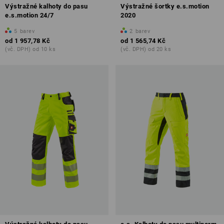
Výstražné kalhoty do pasu
Výstražné šortky e.s.motion
e.s.motion 24/7
2020
5
barev
2
barev
od
1 957,78 Kč
od
1 565,74 Kč
(vč. DPH) od 10 ks
(vč. DPH) od 20 ks