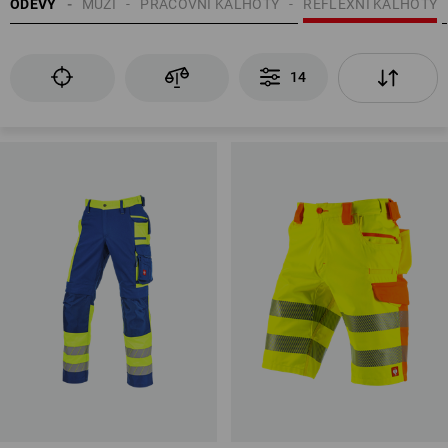
ODĚVY
MUŽI
PRACOVNÍ KALHOTY
REFLEXNÍ KALHOTY
14