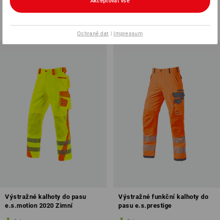
Akceptovat vše
2
barev
2
barev
od
2 121,13 Kč
od
3 754,63 Kč
(vč. DPH) od 20 ks
(vč. DPH) od 20 ks
Ochraně dat
|
Impressum
Výstražné kalhoty do pasu
Výstražné funkční kalhoty do
e.s.motion 2020 Zimní
pasu e.s.prestige