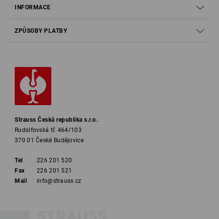
INFORMACE
ZPŮSOBY PLATBY
Strauss Česká republika s.r.o.
Rudolfovská tř. 464/103
370 01 České Budějovice
Tel
226 201 520
Fax
226 201 521
Mail
info@strauss.cz