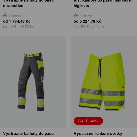
Výstražné kalhoty do pasu
e.s. Kalhoty do pasu multinorm
e.s.motion
high-vis
2
barev
1
barva
od
1 794,43 Kč
od
5 224,78 Kč
(vč. DPH) od 20 ks
(vč. DPH) od 10 ks
SALE -49%
Výstražné kalhoty do pasu
Výstražné funkční šortky