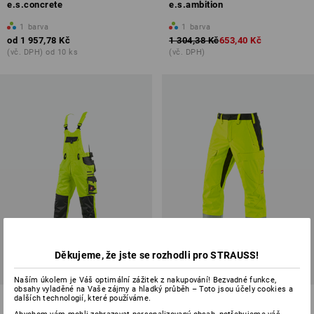
e.s.concrete
e.s.ambition
1
barva
1
barva
od
1 957,78 Kč
1 304,38 Kč
653,40 Kč
(vč. DPH) od 10 ks
(vč. DPH)
Děkujeme, že jste se rozhodli pro STRAUSS!
Naším úkolem je Váš optimální zážitek z nakupování! Bezvadné funkce,
obsahy vyladěné na Vaše zájmy a hladký průběh – Toto jsou účely cookies a
Kalhoty s laclem a výstražnými
e.s. Kalhoty multinorm high-vis
dalších technologií, které používáme.
prvky e.s.motion