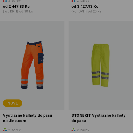
2
barev
2
barev
od
2 447,83 Kč
od
3 427,93 Kč
(vč. DPH) od 10 ks
(vč. DPH) od 20 ks
NOVÉ
Výstražné kalhoty do pasu
STONEKIT Výstražné kalhoty
e.s.line.core
do pasu
2
barev
2
barev