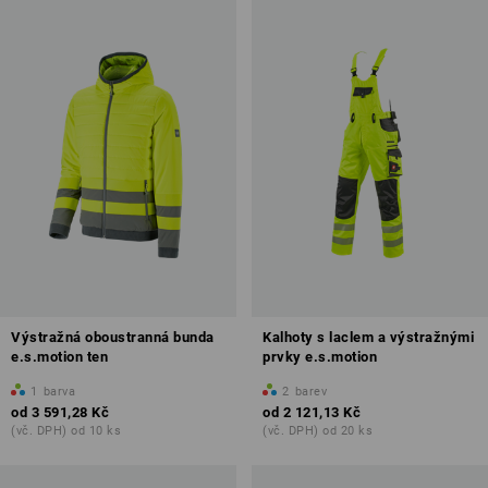
Výstražná oboustranná bunda
Kalhoty s laclem a výstražnými
e.s.motion ten
prvky e.s.motion
1
barva
2
barev
od
3 591,28 Kč
od
2 121,13 Kč
(vč. DPH) od 10 ks
(vč. DPH) od 20 ks