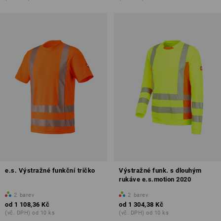
e.s. Výstražné funkční tričko
Výstražné funk. s dlouhým
rukáve e.s.motion 2020
2
barev
2
barev
od
1 108,36 Kč
od
1 304,38 Kč
(vč. DPH) od 10 ks
(vč. DPH) od 10 ks