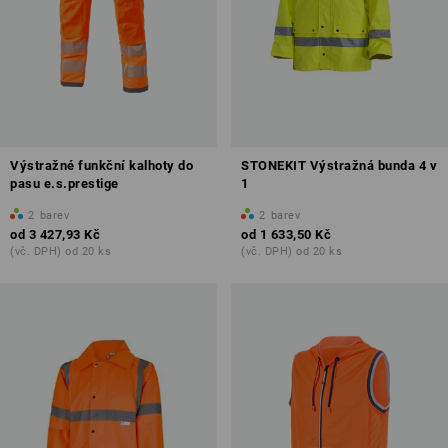
Výstražné funkční kalhoty do
STONEKIT Výstražná bunda 4 v
pasu e.s.prestige
1
2
barev
2
barev
od
3 427,93 Kč
od
1 633,50 Kč
(vč. DPH) od 20 ks
(vč. DPH) od 20 ks