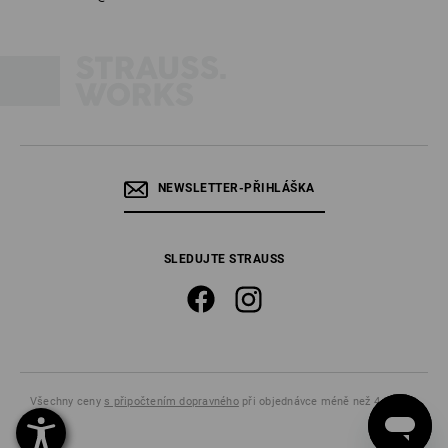
Co je co? Fluorescenční a retroreflexní materiál
Výstražné ochranné oděvy do každého počasí
U našich výstražných oděvů je nejvyšší prioritou, aby byl jejich nositel
dobře vidět i za nepříznivých světelných poměrů. Výstražné pracovní
oděvy od firmy Strauss, ať už jde o bundy, výstražné vesty nebo kalhoty,
však nemusí dělat kompromisy co do funkce a pohodlí ani co do stylu a
NEWSLETTER-PŘIHLÁŠKA
sportovního vzhledu. Výstražná funkce a odolnost vůči vodě a větru jdou
ruku v ruce. Náš bohatý výběr sahá od vysoce viditelné
výstražné bundy
,
přes výstražné mikiny, výstražná trika a výstražná trika polo až po
výstražné kalhoty
– v každém cenovém segmentu a pro jakoukoli práci se
SLEDUJTE STRAUSS
tady najde vhodný model. Také u velikosti si můžete vybírat od XS po
5XL, u naší
výstražné softshellové bundy e.s.motion
dokonce po 6XL, a
samozřejmě nabízíme různé barvy.
Léto, slunce, bezpečí – výstražné oděvy s UV
ochranou
Všechny ceny
s připočtením dopravného
při objednávce méně než 4 840,00
Stylové bezpečnostní vybavení na podzim a zimu:
Kč.
e.s.motion 2020