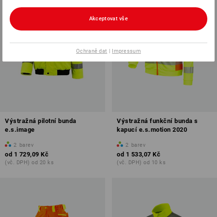
Akceptovat vše
Ochraně dat
|
Impressum
Výstražná pilotní bunda
Výstražná funkční bunda s
e.s.image
kapucí e.s.motion 2020
2
barev
2
barev
od
1 729,09 Kč
od
1 533,07 Kč
(vč. DPH) od 20 ks
(vč. DPH) od 10 ks