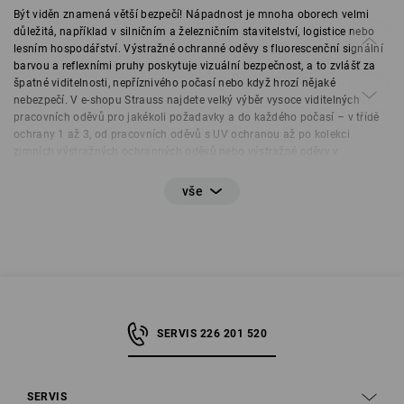
Být viděn znamená větší bezpečí! Nápadnost je mnoha oborech velmi
důležitá, například v silničním a železničním stavitelství, logistice nebo
lesním hospodářství. Výstražné ochranné oděvy s fluorescenční signální
barvou a reflexními pruhy poskytuje vizuální bezpečnost, a to zvlášť za
špatné viditelnosti, nepříznivého počasí nebo když hrozí nějaké
nebezpečí. V e-shopu Strauss najdete velký výběr vysoce viditelných
pracovních oděvů pro jakékoli požadavky a do každého počasí – v třídě
ochrany 1 až 3, od pracovních oděvů s UV ochranou až po kolekci
zimních výstražných ochranných oděvů nebo výstražné oděvy v
kombinaci týmovými barvami. Jakkoli jde v prvé řadě o co nejlepší
pasivní viditelnost, nesmí při práci přijít zkrátka ani funkčnost a pohodlí
při nošení. Následující informace a tipy vám umožní rychle najít
výstražné ochranné oděvy odpovídající vašim potřebám.
SERVIS 226 201 520
SERVIS