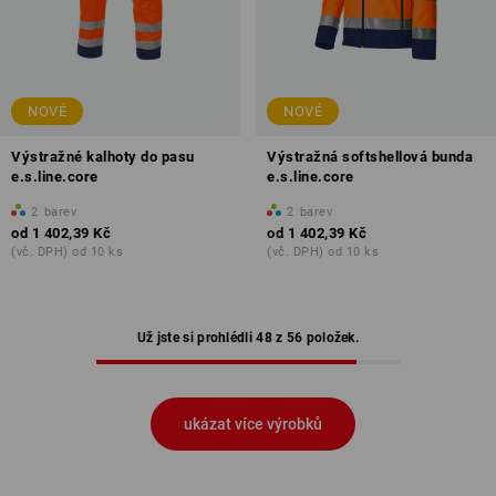
NOVÉ
NOVÉ
Výstražné kalhoty do pasu
Výstražná softshellová bunda
e.s.line.core
e.s.line.core
2
barev
2
barev
od
1 402,39 Kč
od
1 402,39 Kč
(vč. DPH) od 10 ks
(vč. DPH) od 10 ks
Už jste si prohlédli 48 z 56 položek.
ukázat více výrobků