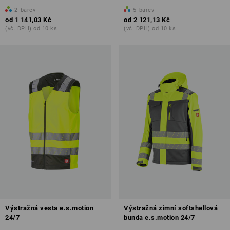
2
barev
5
barev
od
1 141,03 Kč
od
2 121,13 Kč
(vč. DPH) od 10 ks
(vč. DPH) od 10 ks
Výstražná vesta e.s.motion
Výstražná zimní softshellová
24/7
bunda e.s.motion 24/7