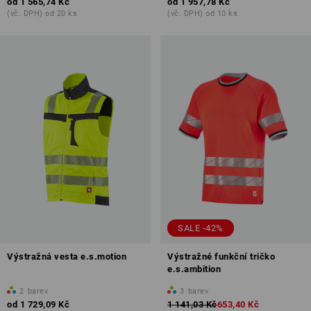
od
1 565,74 Kč
od
1 957,78 Kč
(vč. DPH) od 20 ks
(vč. DPH) od 10 ks
SALE -42%
Výstražná vesta e.s.motion
Výstražné funkční tričko
e.s.ambition
2
barev
3
barev
od
1 729,09 Kč
1 141,03 Kč
653,40 Kč