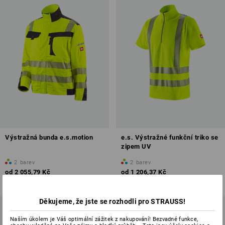
Výstražná bunda e.s.motion
e.s. Výstražné funkční triko se
zipem UV
2
barev
2
barev
od
2 055,79 Kč
od
1 206,37 Kč
(vč. DPH) od 20 ks
(vč. DPH) od 10 ks
Děkujeme, že jste se rozhodli pro STRAUSS!
Naším úkolem je Váš optimální zážitek z nakupování! Bezvadné funkce,