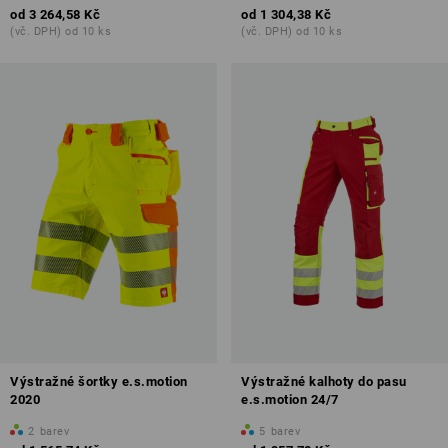
od
3 264,58 Kč
od
1 304,38 Kč
(vč. DPH) od 10 ks
(vč. DPH) od 10 ks
Výstražné šortky e.s.motion
Výstražné kalhoty do pasu
2020
e.s.motion 24/7
2
barev
5
barev