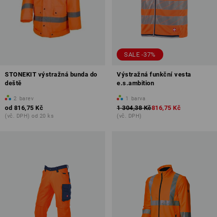
SALE -37%
STONEKIT výstražná bunda do
Výstražná funkční vesta
deště
e.s.ambition
2
barev
1
barva
od
816,75 Kč
1 304,38 Kč
816,75 Kč
(vč. DPH) od 20 ks
(vč. DPH)