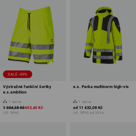
SALE -49%
Výstražné funkční šortky
e.s. Parka multinorm high-vis
e.s.ambition
1
barva
1
barva
1 304,38 Kč
653,40 Kč
od
11 432,08 Kč
(vč. DPH)
(vč. DPH) od 10 ks