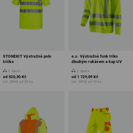
STONEKIT Výstražné polo
e.s. Výstražné funk triko
tričko
dlouhým rukávem a kap UV
2
barev
2
barev
od
520,30 Kč
od
1 729,09 Kč
(vč. DPH) od 20 ks
(vč. DPH) od 10 ks