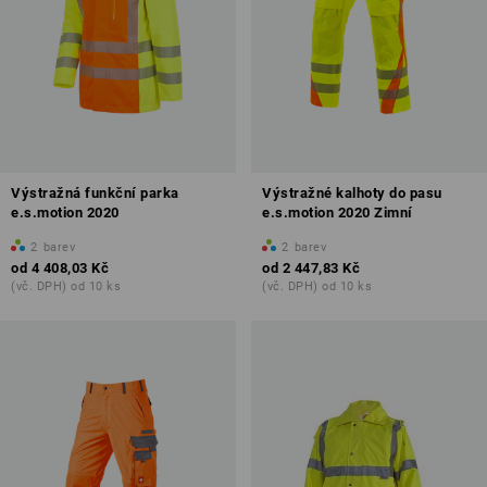
Výstražná funkční parka
Výstražné kalhoty do pasu
e.s.motion 2020
e.s.motion 2020 Zimní
2
barev
2
barev
od
4 408,03 Kč
od
2 447,83 Kč
(vč. DPH) od 10 ks
(vč. DPH) od 10 ks