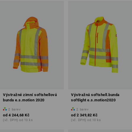
Výstražné zimní softshellová
Výstražná softshell.bunda
bunda e.s.motion 2020
softlight e.s.motion2020
2
barev
2
barev
od
4 244,68 Kč
od
2 349,82 Kč
(vč. DPH) od 10 ks
(vč. DPH) od 10 ks