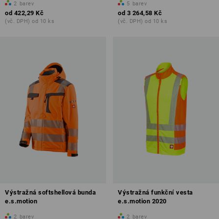
2
barev
5
barev
od
422,29 Kč
od
3 264,58 Kč
(vč. DPH) od 10 ks
(vč. DPH) od 10 ks
Výstražná softshellová bunda
Výstražná funkční vesta
e.s.motion
e.s.motion 2020
2
barev
2
barev