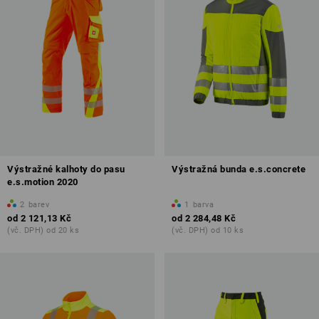
Výstražné kalhoty do pasu
Výstražná bunda e.s.concrete
e.s.motion 2020
2
barev
1
barva
od
2 121,13 Kč
od
2 284,48 Kč
(vč. DPH) od 20 ks
(vč. DPH) od 10 ks