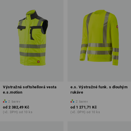
Výstražná softshellová vesta
e.s. Výstražné funk. s dlouhým
e.s.motion
rukáve
2
barev
2
barev
od
2 382,49 Kč
od
1 271,71 Kč
(vč. DPH) od 10 ks
(vč. DPH) od 10 ks