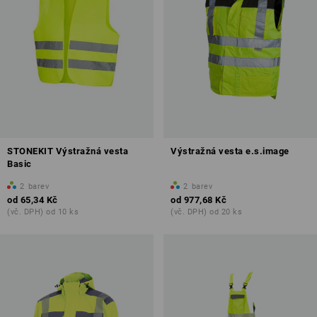
STONEKIT Výstražná vesta
Výstražná vesta e.s.image
Basic
2
barev
2
barev
od
65,34 Kč
od
977,68 Kč
(vč. DPH) od 10 ks
(vč. DPH) od 20 ks