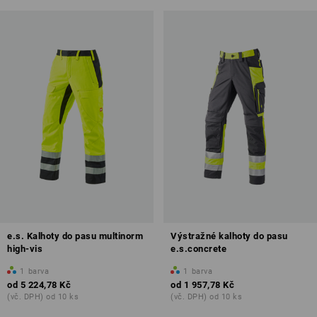
e.s. Kalhoty do pasu multinorm
Výstražné kalhoty do pasu
high-vis
e.s.concrete
1
barva
1
barva
od
5 224,78 Kč
od
1 957,78 Kč
(vč. DPH) od 10 ks
(vč. DPH) od 10 ks