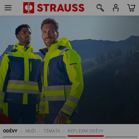
56
ODĚVY
MUŽI
TÉMATA
REFLEXNÍ ODĚVY