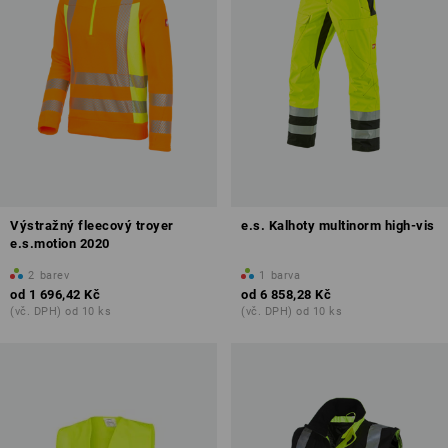
Výstražný fleecový troyer
e.s. Kalhoty multinorm high-vis
e.s.motion 2020
2
barev
1
barva
od
1 696,42 Kč
od
6 858,28 Kč
(vč. DPH) od 10 ks
(vč. DPH) od 10 ks