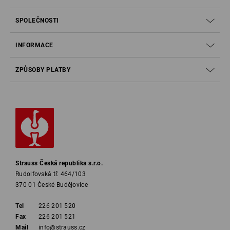
SPOLEČNOSTI
INFORMACE
ZPŮSOBY PLATBY
Výstražné oděvy v kostce
Malý přehled nejdůležitějších pojmů:
DIN EN ISO 20471
Strauss Česká republika s.r.o.
Třída ochrany 1 až 3
Rudolfovská tř. 464/103
370 01 České Budějovice
Jak lze dosáhnout určité třídy ochrany?
Tel
226 201 520
Fax
226 201 521
Mail
info@strauss.cz