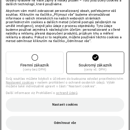
obsahy vyladěné na Vaše zájmy a hladký průběh – Toto jsou účely cookies a
dalších technologií, které používáme.
Abychom vám mohli zobrazovat personalizovaný obsah, potřebujeme váš
souhlas. Kliknutím na tlačítko „Přijmout vše“ budeme shromažďovat
informace o vašich interakcích na našich webových stránkách
prostřednictvím cookies a dalších metod (včetně postupů založených na
umělé inteligenci), stejně jako údaje z procesu objednávky. Tyto údaje
budeme používat zejména k následujícím účelům: personalizované a cílené
nabídky a reklamy, přesná doporučení produktů, průzkum trhu a měření
reklamy a obsahu. Pokud si to nepřejete, můžete používání těchto cookies a
metod odmítnout kliknutím na tlačítko „Odmítnout vše“.
Firemní zákazník
Soukromý zákazník
(ceny bez DPH)
(ceny vč. DPH)
STONEKIT Výstražná vesta s
e.s. Bunda multinorm high-vis
Svůj souhlas můžete kdykoli s účinkem do budoucna odvolat prostřednictvím
kapsou
Nastavení cookies
v našem prohlášení o ochraně osobních údajů. Výběr
můžete také individuálně upravit v části "Nastavit cookies".
2
barev
1
barva
Další informace viz Prohlášení o
ochraně údajů
.
od
212,96 Kč
od
10 451,98 Kč
(vč. DPH) od 30 ks
(vč. DPH) od 10 ks
Nastavit cookies
Odmítnout vše