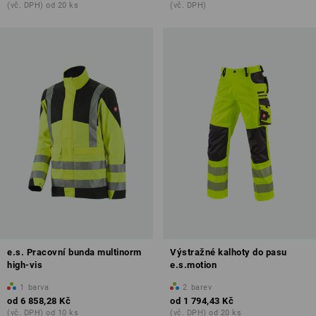
(vč. DPH) od 20 ks
(vč. DPH)
e.s. Pracovní bunda multinorm
Výstražné kalhoty do pasu
high-vis
e.s.motion
1
barva
2
barev
od
6 858,28 Kč
od
1 794,43 Kč
(vč. DPH) od 10 ks
(vč. DPH) od 20 ks