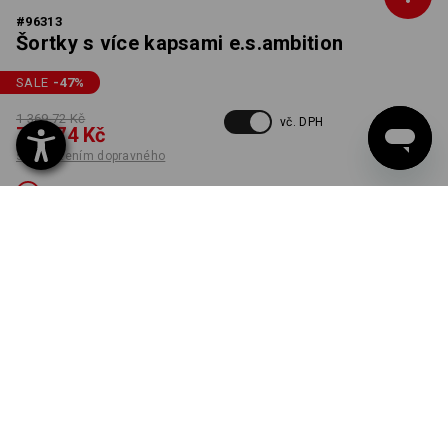
#
96313
Šortky s více kapsami e.s.ambition
SALE
-47
%
1 369,72 Kč
vč. DPH
718,74 Kč
s připočtením dopravného
Není dostupný
BARVA
VELIKOST
54
vybrat
grafit / enciánově modrá
Verze je bohužel vyprodána.
K DODÁNÍ JEN DO VYPRODÁNÍ ZÁSOB!