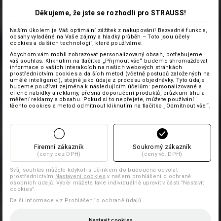
Děkujeme, že jste se rozhodli pro STRAUSS!
Naším úkolem je Váš optimální zážitek z nakupování! Bezvadné funkce,
obsahy vyladěné na Vaše zájmy a hladký průběh – Toto jsou účely
cookies a dalších technologií, které používáme.
Abychom vám mohli zobrazovat personalizovaný obsah, potřebujeme
váš souhlas. Kliknutím na tlačítko „Přijmout vše“ budeme shromažďovat
informace o vašich interakcích na našich webových stránkách
prostřednictvím cookies a dalších metod (včetně postupů založených na
umělé inteligenci), stejně jako údaje z procesu objednávky. Tyto údaje
budeme používat zejména k následujícím účelům: personalizované a
cílené nabídky a reklamy, přesná doporučení produktů, průzkum trhu a
měření reklamy a obsahu. Pokud si to nepřejete, můžete používání
těchto cookies a metod odmítnout kliknutím na tlačítko „Odmítnout vše“.
Firemní zákazník
Soukromý zákazník
(ceny bez DPH)
(ceny vč. DPH)
Svůj souhlas můžete kdykoli s účinkem do budoucna odvolat
prostřednictvím
Nastavení cookies
v našem prohlášení o ochraně
osobních údajů. Výběr můžete také individuálně upravit v části "Nastavit
cookies".
Další informace viz Prohlášení o
ochraně údajů
.
Nastavit cookies