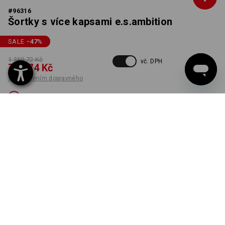
#
96316
Šortky s více kapsami e.s.ambition
SALE
-47
%
1 369,72 Kč
vč. DPH
718,74 Kč
s připočtením dopravného
Není dostupný
BARVA
VELIKOST
54
vybrat
enciánově modrá / grafit
Verze je bohužel vyprodána.
K DODÁNÍ JEN DO VYPRODÁNÍ ZÁSOB!