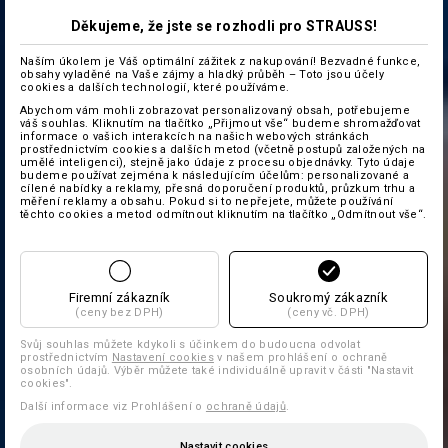
Děkujeme, že jste se rozhodli pro STRAUSS!
Naším úkolem je Váš optimální zážitek z nakupování! Bezvadné funkce,
obsahy vyladěné na Vaše zájmy a hladký průběh – Toto jsou účely
cookies a dalších technologií, které používáme.
Abychom vám mohli zobrazovat personalizovaný obsah, potřebujeme
váš souhlas. Kliknutím na tlačítko „Přijmout vše“ budeme shromažďovat
informace o vašich interakcích na našich webových stránkách
prostřednictvím cookies a dalších metod (včetně postupů založených na
umělé inteligenci), stejně jako údaje z procesu objednávky. Tyto údaje
budeme používat zejména k následujícím účelům: personalizované a
cílené nabídky a reklamy, přesná doporučení produktů, průzkum trhu a
měření reklamy a obsahu. Pokud si to nepřejete, můžete používání
těchto cookies a metod odmítnout kliknutím na tlačítko „Odmítnout vše“.
Firemní zákazník
Soukromý zákazník
(ceny bez DPH)
(ceny vč. DPH)
Svůj souhlas můžete kdykoli s účinkem do budoucna odvolat
prostřednictvím
Nastavení cookies
v našem prohlášení o ochraně
osobních údajů. Výběr můžete také individuálně upravit v části "Nastavit
cookies".
Další informace viz Prohlášení o
ochraně údajů
.
Nastavit cookies