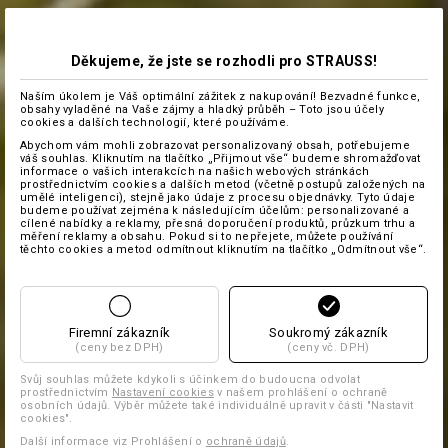
Děkujeme, že jste se rozhodli pro STRAUSS!
Naším úkolem je Váš optimální zážitek z nakupování! Bezvadné funkce,
obsahy vyladěné na Vaše zájmy a hladký průběh – Toto jsou účely
cookies a dalších technologií, které používáme.
Abychom vám mohli zobrazovat personalizovaný obsah, potřebujeme
váš souhlas. Kliknutím na tlačítko „Přijmout vše“ budeme shromažďovat
informace o vašich interakcích na našich webových stránkách
prostřednictvím cookies a dalších metod (včetně postupů založených na
umělé inteligenci), stejně jako údaje z procesu objednávky. Tyto údaje
budeme používat zejména k následujícím účelům: personalizované a
cílené nabídky a reklamy, přesná doporučení produktů, průzkum trhu a
měření reklamy a obsahu. Pokud si to nepřejete, můžete používání
těchto cookies a metod odmítnout kliknutím na tlačítko „Odmítnout vše“.
Firemní zákazník
Soukromý zákazník
(ceny bez DPH)
(ceny vč. DPH)
Svůj souhlas můžete kdykoli s účinkem do budoucna odvolat
prostřednictvím
Nastavení cookies
v našem prohlášení o ochraně
osobních údajů. Výběr můžete také individuálně upravit v části "Nastavit
cookies".
Další informace viz Prohlášení o
ochraně údajů
.