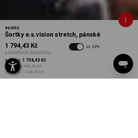
#
62053
Šortky e.s.vision stretch, pánské
1 794,43 Kč
vč. DPH
s připočtením dopravného
od 1 ks:
1 794,43 Kč
od 5 ks:
1 696,42 Kč
od 20 ks:
1 598,41 Kč
Dodací lhůta cca 3-5
pracovních dnů
BARVA
VELIKOST
44
vybrat
vybrat
kámen / černá