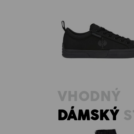
S1 Bezpečnostní obuv e.s. Yatala
VHODNÝ
DÁMSKÝ
S