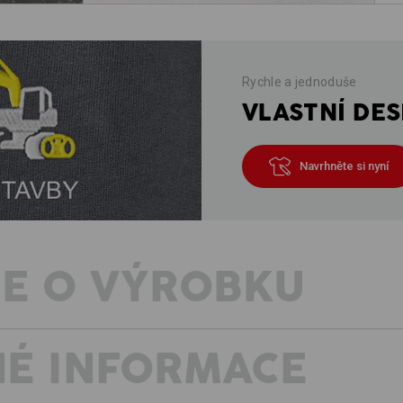
Rychle a jednoduše
VLASTNÍ DES
Navrhněte si nyní
E O VÝROBKU
É INFORMACE
VISION: ACCOMPLISHED!
Máme vizi i pro teplejší dny: lehké a
sportovním designem. Nic neruší a nic