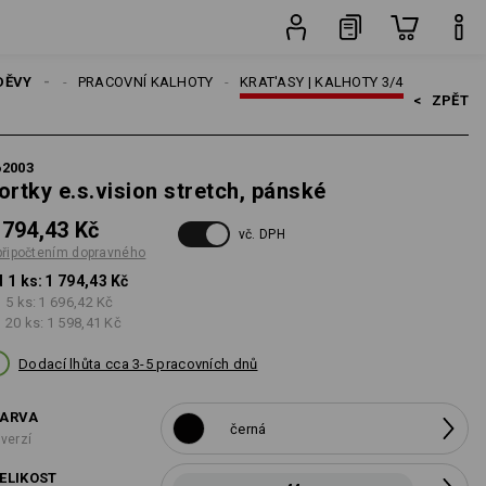
avného
ks
DĚVY
MUŽI
PRACOVNÍ KALHOTY
KRAT'ASY | KALHOTY 3/4
<   
ZPĚT
62003
ortky e.s.vision stretch, pánské
 794,43 Kč
vč. DPH
připočtením dopravného
 1 ks:
1 794,43 Kč
 5 ks:
1 696,42 Kč
 20 ks:
1 598,41 Kč
Dodací lhůta cca 3-5 pracovních dnů
ARVA
černá
 verzí
ELIKOST