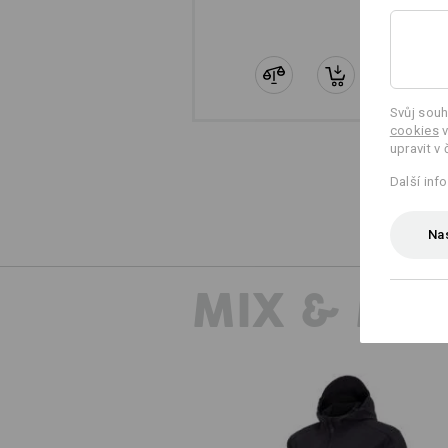
Svůj souh
cookies
v
upravit v 
Další inf
Nas
MIX & MA