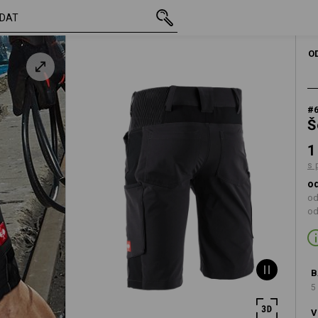
vč. DPH
1 794,43 Kč
44
á
s připočtením dopr
O
#
Š
1
s 
od
od
od
B
5
V