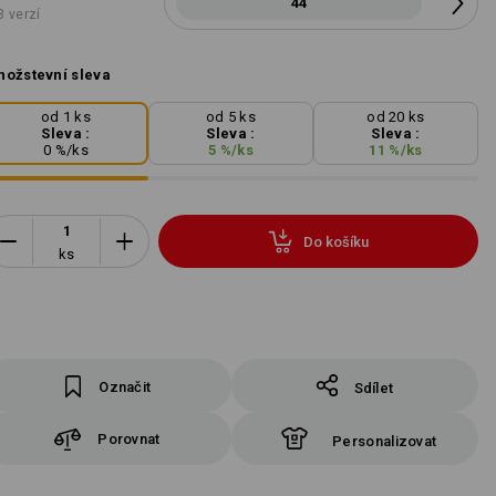
44
3 verzí
ožstevní sleva
od 1 ks
od 5 ks
od 20 ks
Sleva :
Sleva :
Sleva :
0
%/
ks
5
%/
ks
11
%/
ks
Do košíku
ks
Označit
Sdílet
Porovnat
Personalizovat