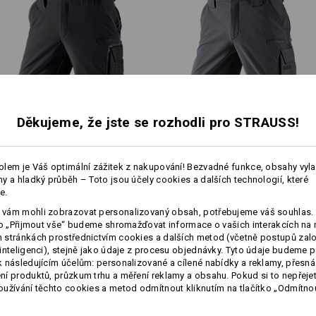
Svrchní materiál
90
%
Polyamid
/
10
 e.s.vision se vyznacuje štíhlým
 hmotností díky menšímu poctu
Pokyny pro péči:
Perte v pračce na 40 °C
Sušte v sušičce na nízkou tepl
Nečistěte chemicky
1
Děkujeme, že jste se rozhodli pro STRAUSS!
/
2
Funkční short e.s.​dynashield
Funkční short e.s.​dynashield
!!! Sezónní zboží !!! K dodání jen 
solid
lem je Váš optimální zážitek z nakupování! Bezvadné funkce, obsahy vyl
y a hladký průběh – Toto jsou účely cookies a dalších technologií, které
e.
Stejné vybavení:
Stejné vybavení:
Personalizace:
vám mohli zobrazovat personalizovaný obsah, potřebujeme váš souhlas. 
více
ko „Přijmout vše“ budeme shromažďovat informace o vašich interakcích na 
stránkách prostřednictvím cookies a dalších metod (včetně postupů zal
Vlastní návrh
inteligenci), stejně jako údaje z procesu objednávky. Tyto údaje budeme p
 následujícím účelům: personalizované a cílené nabídky a reklamy, přesná
15
14
í produktů, průzkum trhu a měření reklamy a obsahu. Pokud si to nepřejet
užívání těchto cookies a metod odmítnout kliknutím na tlačítko „Odmítnou