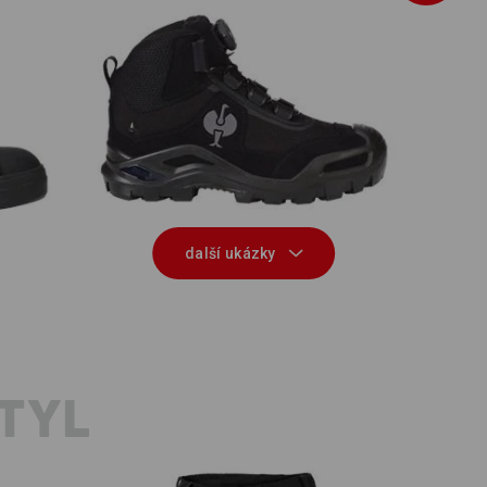
S3 Bezpečnostní obuv e.s. Kastra II
 low
K
mid
další ukázky
TYL