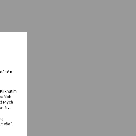
%
Elastan
(cca. 175 g/m²)
Nebělit
Žehlete žehličkou nastavenou na
otu
nízkou teplotu
do vyprodání zásob !!!
aděné na
Kliknutím
našich
ožených
Logoservice
oužívat
e,
t vše“.