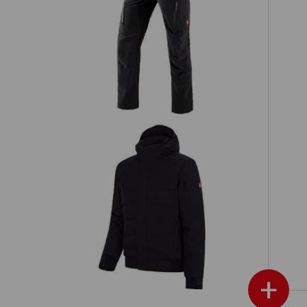
Cargo kalhoty e.s.vision stretch,
pánské
Zimní softshellová bunda e.s.vision
+