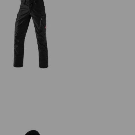
alhoty do pasu e.s.vision, pánská