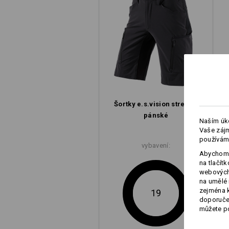
Soustredení na to podstatné: Kolekce
vzhledem, cistým designem a menší
chytre navržených kapes.
k pánským šortkám
k dámským šortkám
Šortky e.s.​vision stretch,
pánské
Naším úko
Vaše zájm
používám
vybavení:
Abychom 
na tlačít
webových 
na umělé 
zejména k
19
doporučen
můžete po