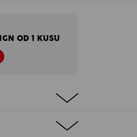
IGN OD 1 KUSU
 flexibilní pracovní oděvy s jednoduchým
 netlačí – prostě si je oblečte a po celý