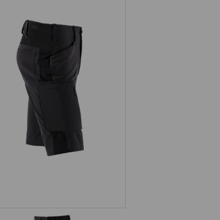
Šortky e.s.vision stretch, pánské