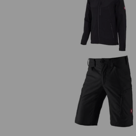
Softshellová bunda e.s.vision
Šortky e.s.vision, pánské