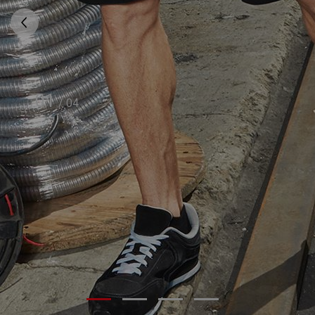
01
/
04