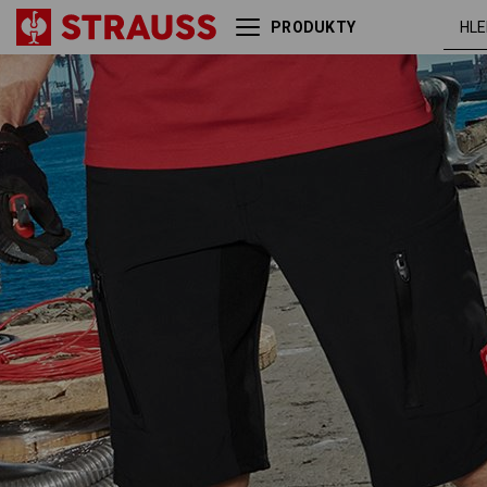
PRODUKTY
Šortky e.s.vision stretch,
čern
pánské