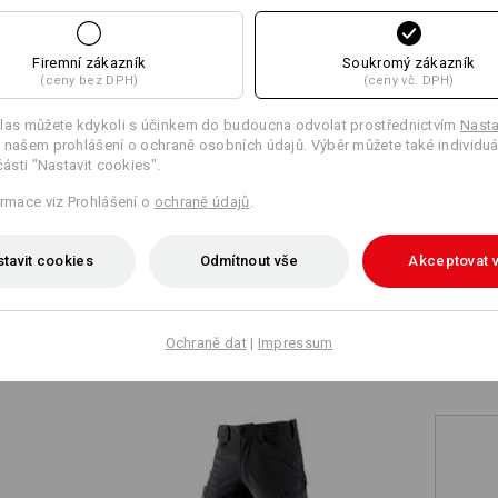
+5 další vybavení
+4 další vybavení
Firemní zákazník
Soukromý zákazník
(ceny bez DPH)
(ceny vč. DPH)
las můžete kdykoli s účinkem do budoucna odvolat prostřednictvím
Nasta
 našem prohlášení o ochraně osobních údajů. Výběr můžete také individuá
části "Nastavit cookies".
Porovnat všechny detaily
ormace viz Prohlášení o
ochraně údajů
.
tavit cookies
Odmítnout vše
Akceptovat 
TCH
Ochraně dat
|
Impressum