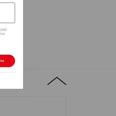
vení
lně
vše