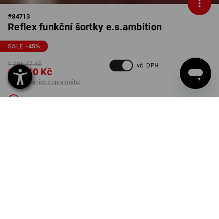
#
84713
Reflex funkční šortky e.s.ambition
SALE
-45
%
1 206,37 Kč
vč. DPH
653,40 Kč
s připočtením dopravného
Není dostupný
BARVA
VELIKOST
48
výstražná červená / černá
Verze je bohužel vyprodána.
K DODÁNÍ JEN DO VYPRODÁNÍ ZÁSOB!