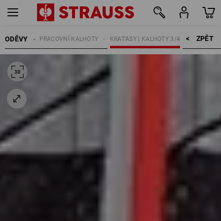
ZPĚT    >
ODĚVY
MUŽI
PRACOVNÍ KALHOTY
KRAT'ASY | KALHOTY 3/4