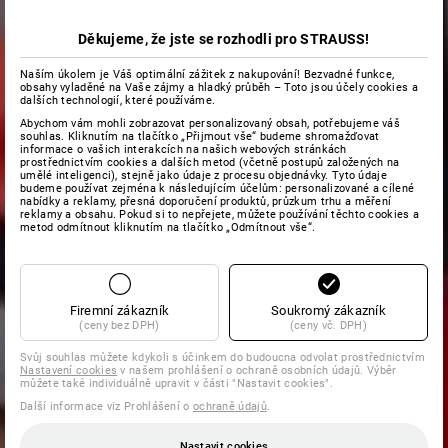
Děkujeme, že jste se rozhodli pro STRAUSS!
Naším úkolem je Váš optimální zážitek z nakupování! Bezvadné funkce,
obsahy vyladěné na Vaše zájmy a hladký průběh – Toto jsou účely cookies a
dalších technologií, které používáme.
Abychom vám mohli zobrazovat personalizovaný obsah, potřebujeme váš
souhlas. Kliknutím na tlačítko „Přijmout vše“ budeme shromažďovat
informace o vašich interakcích na našich webových stránkách
prostřednictvím cookies a dalších metod (včetně postupů založených na
umělé inteligenci), stejně jako údaje z procesu objednávky. Tyto údaje
budeme používat zejména k následujícím účelům: personalizované a cílené
nabídky a reklamy, přesná doporučení produktů, průzkum trhu a měření
reklamy a obsahu. Pokud si to nepřejete, můžete používání těchto cookies a
metod odmítnout kliknutím na tlačítko „Odmítnout vše“.
Firemní zákazník
Soukromý zákazník
(ceny bez DPH)
(ceny vč. DPH)
Svůj souhlas můžete kdykoli s účinkem do budoucna odvolat prostřednictvím
Nastavení cookies
v našem prohlášení o ochraně osobních údajů. Výběr
můžete také individuálně upravit v části "Nastavit cookies".
Další informace viz Prohlášení o
ochraně údajů
.
Nastavit cookies