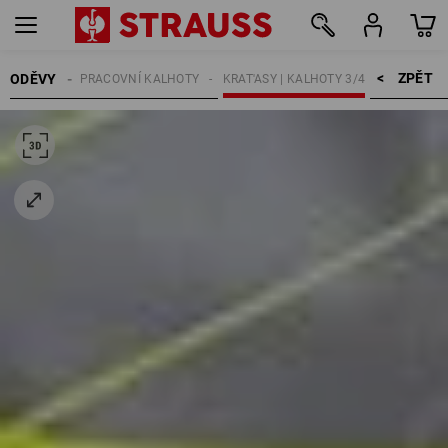
ZPĚT    >
ODĚVY
MUŽI
PRACOVNÍ KALHOTY
KRAT'ASY | KALHOTY 3/4