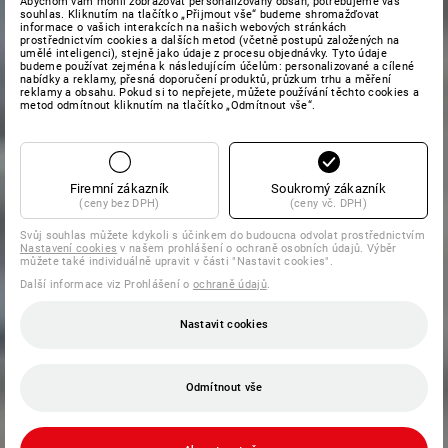
Abychom vám mohli zobrazovat personalizovaný obsah, potřebujeme váš
souhlas. Kliknutím na tlačítko „Přijmout vše“ budeme shromažďovat
informace o vašich interakcích na našich webových stránkách
prostřednictvím cookies a dalších metod (včetně postupů založených na
umělé inteligenci), stejně jako údaje z procesu objednávky. Tyto údaje
budeme používat zejména k následujícím účelům: personalizované a cílené
nabídky a reklamy, přesná doporučení produktů, průzkum trhu a měření
reklamy a obsahu. Pokud si to nepřejete, můžete používání těchto cookies a
metod odmítnout kliknutím na tlačítko „Odmítnout vše“.
Firemní zákazník
Soukromý zákazník
(ceny bez DPH)
(ceny vč. DPH)
Svůj souhlas můžete kdykoli s účinkem do budoucna odvolat prostřednictvím
Nastavení cookies
v našem prohlášení o ochraně osobních údajů. Výběr
můžete také individuálně upravit v části "Nastavit cookies".
Další informace viz Prohlášení o
ochraně údajů
.
Nastavit cookies
Odmítnout vše