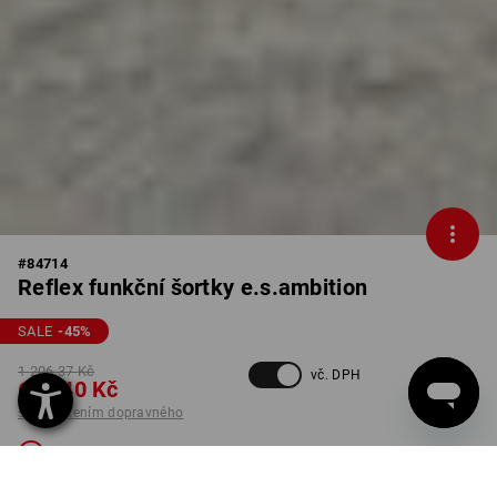
#
84714
Reflex funkční šortky e.s.ambition
SALE
-45
%
1 206,37 Kč
vč. DPH
653,40 Kč
s připočtením dopravného
Není dostupný