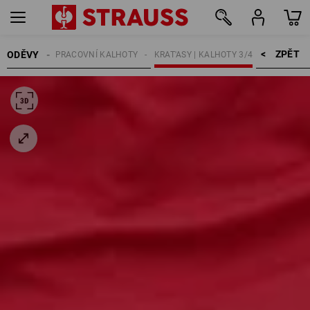
ZPĚT    >
ODĚVY
MUŽI
PRACOVNÍ KALHOTY
KRAT'ASY | KALHOTY 3/4