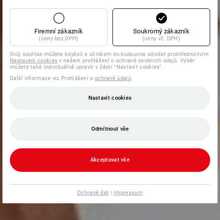
Firemní zákazník
Soukromý zákazník
(ceny bez DPH)
(ceny vč. DPH)
Svůj souhlas můžete kdykoli s účinkem do budoucna odvolat prostřednictvím
Nastavení cookies
v našem prohlášení o ochraně osobních údajů. Výběr
můžete také individuálně upravit v části "Nastavit cookies".
Další informace viz Prohlášení o
ochraně údajů
.
Nastavit cookies
Odmítnout vše
Akceptovat vše
Ochraně dat
|
Impressum