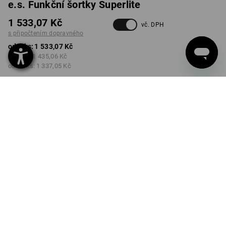
e.s. Funkční šortky Superlite
1 533,07 Kč
vč. DPH
s připočtením dopravného
od 1 ks:
1 533,07 Kč
od 5 ks:
1 435,06 Kč
od 20 ks:
1 337,05 Kč
Dodací lhůta cca 3-5
pracovních dnů
BARVA
VELIKOST
44
vybrat
vybrat
černá / červená
Množstevní sleva
od 1 ks
od 5 ks
od 20 ks
Sleva :
Sleva :
Sleva :
0
%/
ks
6
%/
ks
13
%/
ks