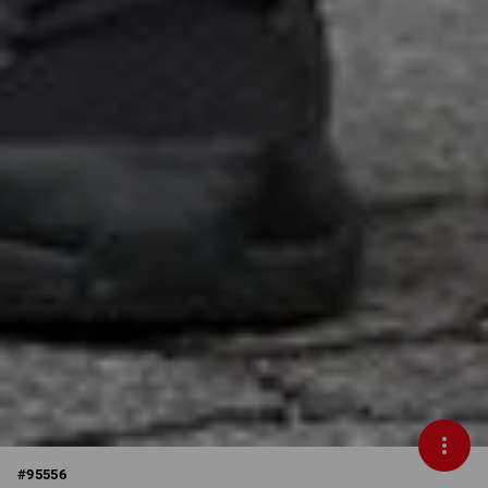
#
95556