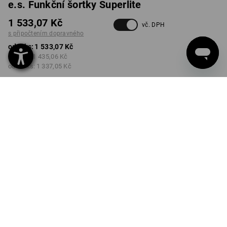
e.s. Funkční šortky Superlite
1 533,07 Kč
vč. DPH
s připočtením dopravného
od 1 ks:
1 533,07 Kč
od 5 ks:
1 435,06 Kč
od 20 ks:
1 337,05 Kč
Dodací lhůta cca 3-5
pracovních dnů
BARVA
VELIKOST
44
vybrat
vybrat
černá / neonová zelená
Množstevní sleva
od 1 ks
od 5 ks
od 20 ks
Sleva :
Sleva :
Sleva :
0
%/
ks
6
%/
ks
13
%/
ks