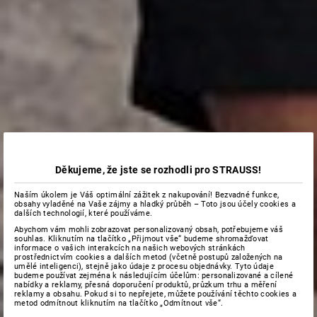
Děkujeme, že jste se rozhodli pro STRAUSS!
Naším úkolem je Váš optimální zážitek z nakupování! Bezvadné funkce,
obsahy vyladěné na Vaše zájmy a hladký průběh – Toto jsou účely cookies a
dalších technologií, které používáme.
Abychom vám mohli zobrazovat personalizovaný obsah, potřebujeme váš
souhlas. Kliknutím na tlačítko „Přijmout vše“ budeme shromažďovat
informace o vašich interakcích na našich webových stránkách
prostřednictvím cookies a dalších metod (včetně postupů založených na
umělé inteligenci), stejně jako údaje z procesu objednávky. Tyto údaje
budeme používat zejména k následujícím účelům: personalizované a cílené
nabídky a reklamy, přesná doporučení produktů, průzkum trhu a měření
reklamy a obsahu. Pokud si to nepřejete, můžete používání těchto cookies a
metod odmítnout kliknutím na tlačítko „Odmítnout vše“.