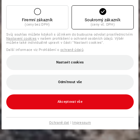
Firemní zákazník
Soukromý zákazník
(ceny bez DPH)
(ceny vč. DPH)
Svůj souhlas můžete kdykoli s účinkem do budoucna odvolat prostřednictvím
Nastavení cookies
v našem prohlášení o ochraně osobních údajů. Výběr
můžete také individuálně upravit v části "Nastavit cookies".
Další informace viz Prohlášení o
ochraně údajů
.
Nastavit cookies
Odmítnout vše
Akceptovat vše
Ochraně dat
|
Impressum