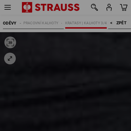
ZPĚT    >
ODĚVY
MUŽI
PRACOVNÍ KALHOTY
KRAT'ASY | KALHOTY 3/4