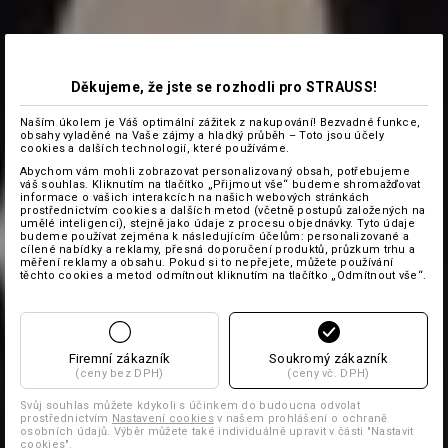
Děkujeme, že jste se rozhodli pro STRAUSS!
Naším úkolem je Váš optimální zážitek z nakupování! Bezvadné funkce,
obsahy vyladěné na Vaše zájmy a hladký průběh – Toto jsou účely
cookies a dalších technologií, které používáme.
Abychom vám mohli zobrazovat personalizovaný obsah, potřebujeme
váš souhlas. Kliknutím na tlačítko „Přijmout vše“ budeme shromažďovat
informace o vašich interakcích na našich webových stránkách
prostřednictvím cookies a dalších metod (včetně postupů založených na
umělé inteligenci), stejně jako údaje z procesu objednávky. Tyto údaje
budeme používat zejména k následujícím účelům: personalizované a
cílené nabídky a reklamy, přesná doporučení produktů, průzkum trhu a
měření reklamy a obsahu. Pokud si to nepřejete, můžete používání
těchto cookies a metod odmítnout kliknutím na tlačítko „Odmítnout vše“.
Firemní zákazník
Soukromý zákazník
(ceny bez DPH)
(ceny vč. DPH)
Svůj souhlas můžete kdykoli s účinkem do budoucna odvolat
prostřednictvím
Nastavení cookies
v našem prohlášení o ochraně
osobních údajů. Výběr můžete také individuálně upravit v části "Nastavit
cookies".