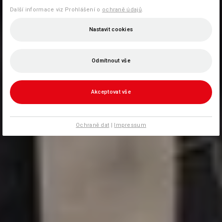
Další informace viz Prohlášení o
ochraně údajů
.
Nastavit cookies
Odmítnout vše
Akceptovat vše
Ochraně dat
|
Impressum