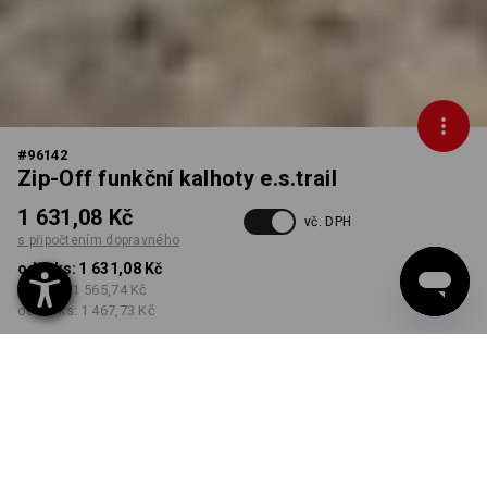
#
96142
Zip-Off funkční kalhoty e.s.trail
1 631,08 Kč
vč. DPH
s připočtením dopravného
od 1 ks:
1 631,08 Kč
od 3 ks:
1 565,74 Kč
od 10 ks:
1 467,73 Kč
k dodání cca od
kalendářního týdne 39
BARVA
VELIKOST
46
vybrat
vybrat