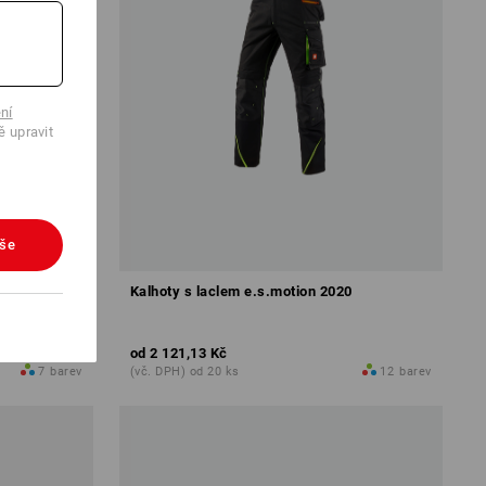
ní
ě upravit
vše
Kalhoty s laclem e.s.motion 2020
od
2 121,13 Kč
7
barev
(vč. DPH) od 20 ks
12
barev