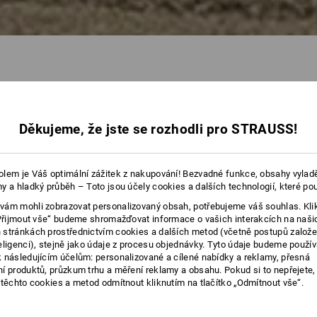
93 Produkty
další filtr
Děkujeme, že jste se rozhodli pro STRAUSS!
lem je Váš optimální zážitek z nakupování! Bezvadné funkce, obsahy vylad
y a hladký průběh – Toto jsou účely cookies a dalších technologií, které po
ám mohli zobrazovat personalizovaný obsah, potřebujeme váš souhlas. Kli
„Přijmout vše“ budeme shromažďovat informace o vašich interakcích na naši
stránkách prostřednictvím cookies a dalších metod (včetně postupů založ
eligenci), stejně jako údaje z procesu objednávky. Tyto údaje budeme použív
 následujícím účelům: personalizované a cílené nabídky a reklamy, přesná
í produktů, průzkum trhu a měření reklamy a obsahu. Pokud si to nepřejete
 těchto cookies a metod odmítnout kliknutím na tlačítko „Odmítnout vše“.