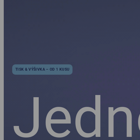
TISK & VÝŠIVKA – OD 1 KUSU
Jedn