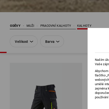
ODĚVY
MUŽI
PRACOVNÍ KALHOTY
KALHOTY
Velikost
Barva
Naším úko
Vaše zájm
Abychom v
tlačítko 
webových 
umělé int
zejména k
doporučen
používání