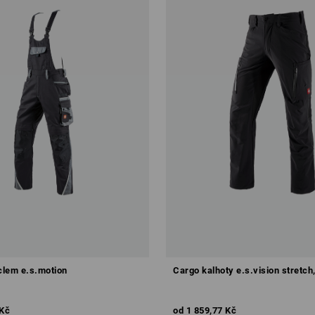
aclem e.s.motion
Cargo kalhoty e.s.vision stretch
 Kč
od
1 859,77 Kč