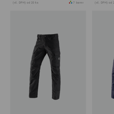
(vč. DPH) od 20 ks
7
barev
(vč. DPH) od 