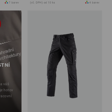
7
barev
(vč. DPH) od 10 ks
4
barev
STNÍ
 a váš
 je hotov
racovní