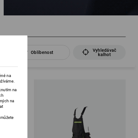
Vyhledávač
Oblíbenost
kalhot
ěné na
užíváme.
knutím na
ch
ených na
at
, můžete