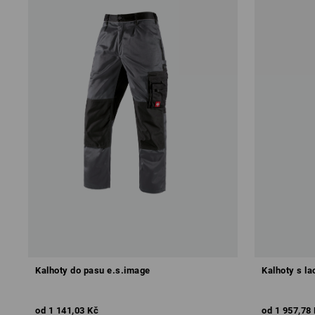
Kalhoty do pasu e.s.image
Kalhoty s l
od
1 141,03 Kč
od
1 957,78