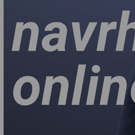
navr
onlin