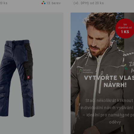
20 ks
13
barev
(vč. DPH) od 20 ks
VYTVOŘTE VLA
NÁVRH!
Stačí několikrát kliknout
individuální návrh vyšívání
– ideální pro namáhané p
oděvy