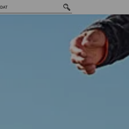
93 Produkty
další filtr