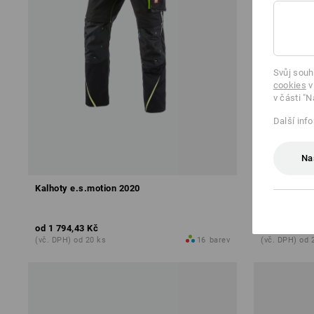
Svůj souh
cookies
v
v části "N
Další inf
Na
Kalhoty e.s.motion 2020
Kalhoty do 
od
1 794,43 Kč
od
1 631,08
(vč. DPH) od 20 ks
16
barev
(vč. DPH) od 