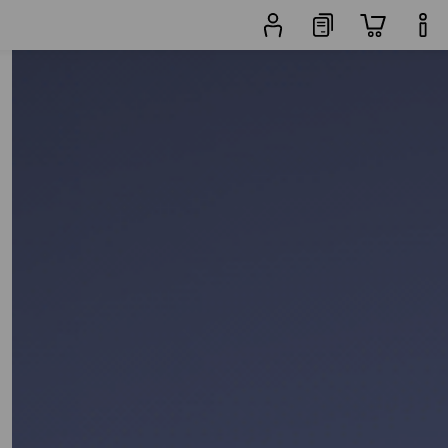
Vyhledávač
Oblíbenost
kalhot