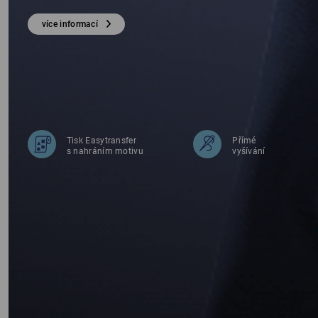
HO
více informací
Tisk Easytransfer
Přímé
s nahráním motivu
vyšívání