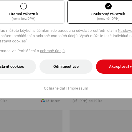
Firemní zákazník
Soukromý zákazník
(ceny bez DPH)
(ceny vč. DPH)
las můžete kdykoli s účinkem do budoucna odvolat prostřednictvím
Nastave
 našem prohlášení o ochraně osobních údajů. Výběr můžete také individuáln
astavit cookies".
ormace viz Prohlášení o
ochraně údajů
.
stavit cookies
Odmítnout vše
Akceptovat 
pasu e.s.motion
Kalhoty do pasu e.s.motion ten
Ochraně dat
|
Impressum
 Kč
od
2 186,47 Kč
20 ks
13
barev
(vč. DPH) od 10 ks