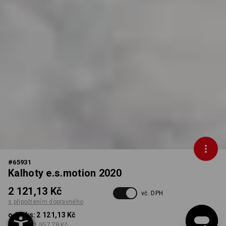
#
65931
Kalhoty e.s.motion 2020
2 121,13 Kč
vč. DPH
s připočtením dopravného
od 1 ks:
2 121,13 Kč
od 5 ks:
1 957,78 Kč