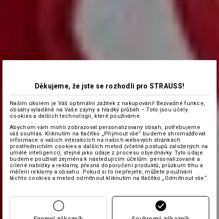
Děkujeme, že jste se rozhodli pro STRAUSS!
Naším úkolem je Váš optimální zážitek z nakupování! Bezvadné funkce,
obsahy vyladěné na Vaše zájmy a hladký průběh – Toto jsou účely
cookies a dalších technologií, které používáme.
Abychom vám mohli zobrazovat personalizovaný obsah, potřebujeme
váš souhlas. Kliknutím na tlačítko „Přijmout vše“ budeme shromažďovat
informace o vašich interakcích na našich webových stránkách
prostřednictvím cookies a dalších metod (včetně postupů založených na
umělé inteligenci), stejně jako údaje z procesu objednávky. Tyto údaje
budeme používat zejména k následujícím účelům: personalizované a
cílené nabídky a reklamy, přesná doporučení produktů, průzkum trhu a
měření reklamy a obsahu. Pokud si to nepřejete, můžete používání
těchto cookies a metod odmítnout kliknutím na tlačítko „Odmítnout vše“.
Firemní zákazník
Soukromý zákazník