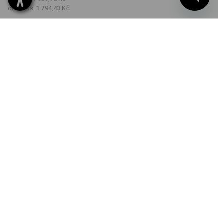
od 20 ks:
1 794,43 Kč
Dodací lhůta cca 3-5
pracovních dnů
BARVA
VELIKOST
42
vybrat
vybrat
ohnivě červená / výstražná
žlutá
Množstevní sleva
od 1 ks
od 5 ks
od 20 ks
Sleva :
Sleva :
Sleva :
0
%/
ks
8
%/
ks
15
%/
ks
ks