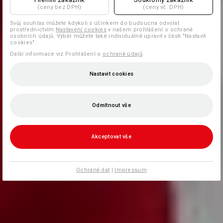
(ceny bez DPH)
(ceny vč. DPH)
Svůj souhlas můžete kdykoli s účinkem do budoucna odvolat
prostřednictvím
Nastavení cookies
v našem prohlášení o ochraně
osobních údajů. Výběr můžete také individuálně upravit v části "Nastavit
cookies".
Další informace viz Prohlášení o
ochraně údajů
.
Nastavit cookies
Odmítnout vše
Akceptovat vše
Ochraně dat
|
Impressum