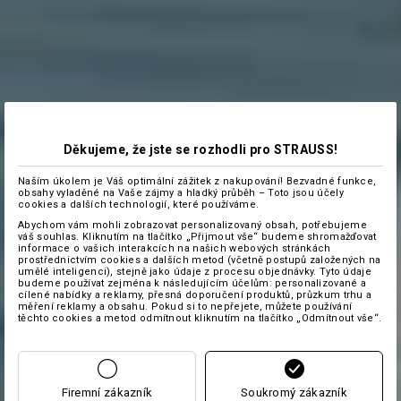
Děkujeme, že jste se rozhodli pro STRAUSS!
Naším úkolem je Váš optimální zážitek z nakupování! Bezvadné funkce,
obsahy vyladěné na Vaše zájmy a hladký průběh – Toto jsou účely
cookies a dalších technologií, které používáme.
Abychom vám mohli zobrazovat personalizovaný obsah, potřebujeme
váš souhlas. Kliknutím na tlačítko „Přijmout vše“ budeme shromažďovat
informace o vašich interakcích na našich webových stránkách
prostřednictvím cookies a dalších metod (včetně postupů založených na
umělé inteligenci), stejně jako údaje z procesu objednávky. Tyto údaje
budeme používat zejména k následujícím účelům: personalizované a
cílené nabídky a reklamy, přesná doporučení produktů, průzkum trhu a
měření reklamy a obsahu. Pokud si to nepřejete, můžete používání
těchto cookies a metod odmítnout kliknutím na tlačítko „Odmítnout vše“.
Firemní zákazník
Soukromý zákazník