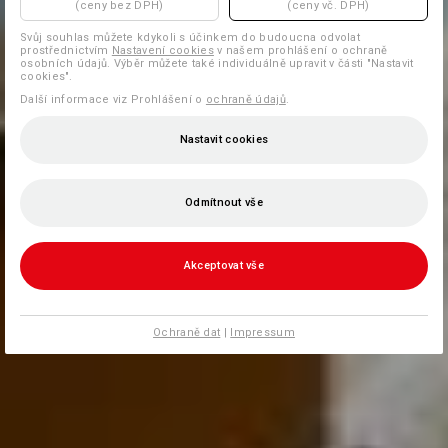
(ceny bez DPH)
(ceny vč. DPH)
Svůj souhlas můžete kdykoli s účinkem do budoucna odvolat
prostřednictvím
Nastavení cookies
v našem prohlášení o ochraně
osobních údajů. Výběr můžete také individuálně upravit v části "Nastavit
cookies".
Další informace viz Prohlášení o
ochraně údajů
.
Nastavit cookies
Odmítnout vše
Akceptovat vše
Ochraně dat
|
Impressum