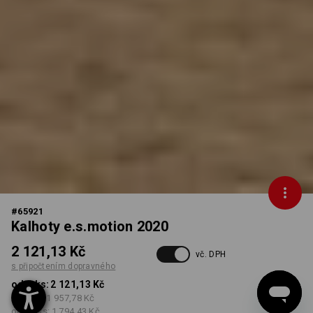
#
65921
Kalhoty e.s.motion 2020
2 121,13 Kč
vč. DPH
s připočtením dopravného
od 1 ks:
2 121,13 Kč
od 5 ks:
1 957,78 Kč
od 20 ks:
1 794,43 Kč