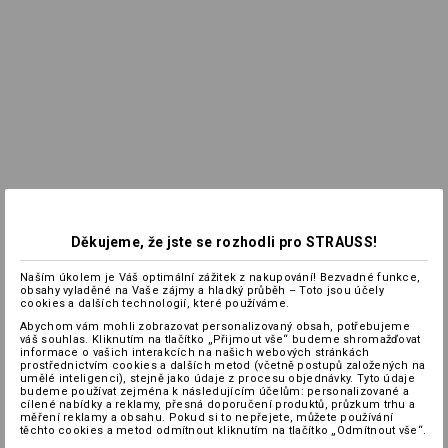
Děkujeme, že jste se rozhodli pro STRAUSS!
Naším úkolem je Váš optimální zážitek z nakupování! Bezvadné funkce,
obsahy vyladěné na Vaše zájmy a hladký průběh – Toto jsou účely
cookies a dalších technologií, které používáme.
Abychom vám mohli zobrazovat personalizovaný obsah, potřebujeme
váš souhlas. Kliknutím na tlačítko „Přijmout vše“ budeme shromažďovat
informace o vašich interakcích na našich webových stránkách
prostřednictvím cookies a dalších metod (včetně postupů založených na
umělé inteligenci), stejně jako údaje z procesu objednávky. Tyto údaje
budeme používat zejména k následujícím účelům: personalizované a
cílené nabídky a reklamy, přesná doporučení produktů, průzkum trhu a
měření reklamy a obsahu. Pokud si to nepřejete, můžete používání
těchto cookies a metod odmítnout kliknutím na tlačítko „Odmítnout vše“.