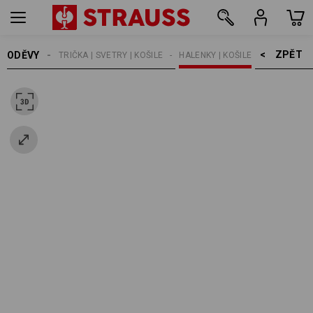
ZPĚT    >
ODĚVY
ŽENY
TRIČKA | SVETRY | KOŠILE
HALENKY | KOŠILE