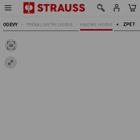
ZPĚT    >
ODĚVY
ŽENY
TRIČKA | SVETRY | KOŠILE
HALENKY | KOŠILE