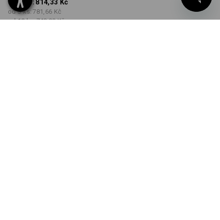
od 1 ks:
814,33 Kč
od 3 ks:
781,66 Kč
od 10 ks:
748,99 Kč
Dodací lhůta cca 3-5
pracovních dnů
BARVA
VELIKOST
34
vybrat
vybrat
tmavomodrá
Množstevní sleva
od 1 ks
od 3 ks
od 10 ks
Sleva :
Sleva :
Sleva :
0
%/
ks
4
%/
ks
8
%/
ks
ks