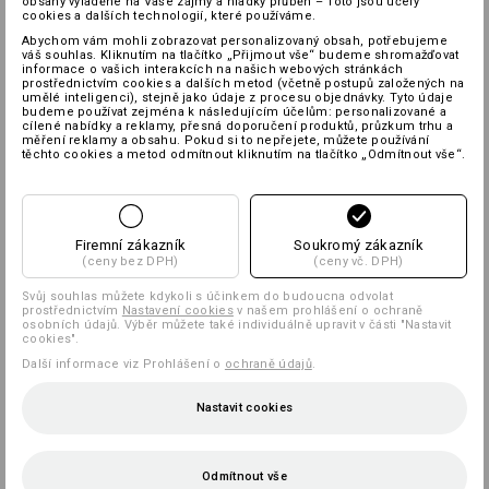
obsahy vyladěné na Vaše zájmy a hladký průběh – Toto jsou účely
cookies a dalších technologií, které používáme.
Abychom vám mohli zobrazovat personalizovaný obsah, potřebujeme
váš souhlas. Kliknutím na tlačítko „Přijmout vše“ budeme shromažďovat
informace o vašich interakcích na našich webových stránkách
prostřednictvím cookies a dalších metod (včetně postupů založených na
umělé inteligenci), stejně jako údaje z procesu objednávky. Tyto údaje
budeme používat zejména k následujícím účelům: personalizované a
cílené nabídky a reklamy, přesná doporučení produktů, průzkum trhu a
měření reklamy a obsahu. Pokud si to nepřejete, můžete používání
těchto cookies a metod odmítnout kliknutím na tlačítko „Odmítnout vše“.
Firemní zákazník
Soukromý zákazník
(ceny bez DPH)
(ceny vč. DPH)
Svůj souhlas můžete kdykoli s účinkem do budoucna odvolat
prostřednictvím
Nastavení cookies
v našem prohlášení o ochraně
osobních údajů. Výběr můžete také individuálně upravit v části "Nastavit
cookies".
Další informace viz Prohlášení o
ochraně údajů
.
Nastavit cookies
Odmítnout vše