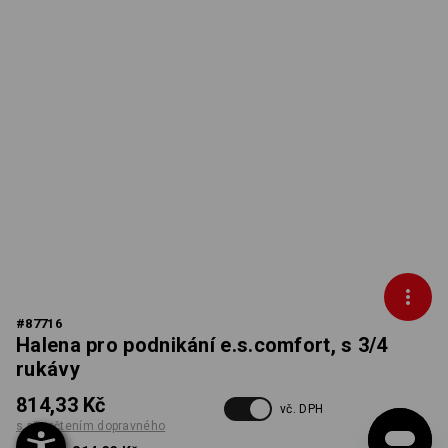
#
87716
Halena pro podnikání e.s.comfort, s 3/4
rukávy
814,33 Kč
vč. DPH
s připočtením dopravného