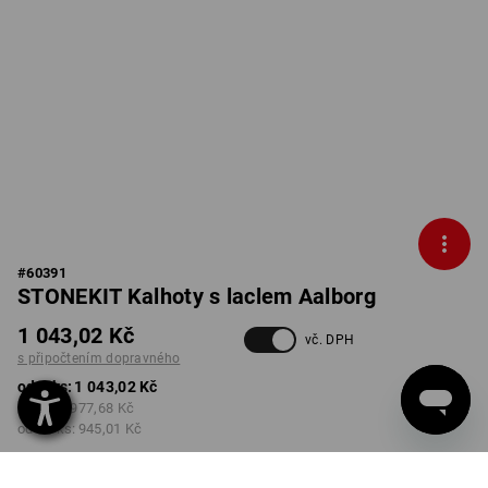
#
60391
STONEKIT Kalhoty s laclem Aalborg
1 043,02 Kč
vč. DPH
s připočtením dopravného
od 1 ks:
1 043,02 Kč
od 5 ks:
977,68 Kč
od 20 ks:
945,01 Kč
Dodací lhůta cca 3-5
pracovních dnů