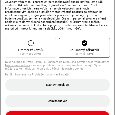
Abychom vám mohli zobrazovat personalizovaný obsah, potřebujeme váš
souhlas. Kliknutím na tlačítko „Přijmout vše“ budeme shromažďovat
informace o vašich interakcích na našich webových stránkách
prostřednictvím cookies a dalších metod (včetně postupů založených na
umělé inteligenci), stejně jako údaje z procesu objednávky. Tyto údaje
budeme používat zejména k následujícím účelům: personalizované a cílené
nabídky a reklamy, přesná doporučení produktů, průzkum trhu a měření
reklamy a obsahu. Pokud si to nepřejete, můžete používání těchto cookies a
metod odmítnout kliknutím na tlačítko „Odmítnout vše“.
Firemní zákazník
Soukromý zákazník
(ceny bez DPH)
(ceny vč. DPH)
Svůj souhlas můžete kdykoli s účinkem do budoucna odvolat prostřednictvím
Nastavení cookies
v našem prohlášení o ochraně osobních údajů. Výběr
můžete také individuálně upravit v části "Nastavit cookies".
Další informace viz Prohlášení o
ochraně údajů
.
Nastavit cookies
Odmítnout vše