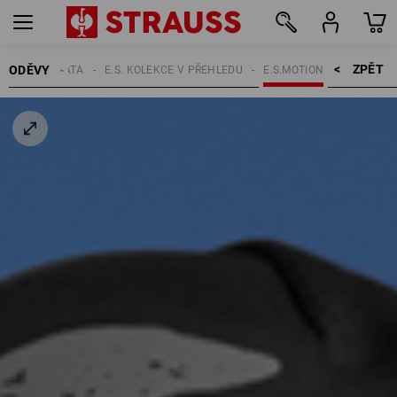
ZPĚT    >
ODĚVY
MUŽI
TÉMATA
E.S. KOLEKCE V PŘEHLEDU
E.S.MOTION