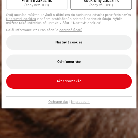
Firemní zákazník
Soukromý zákazník
(ceny bez DPH)
(ceny vč. DPH)
Svůj souhlas můžete kdykoli s účinkem do budoucna odvolat prostřednictvím
Nastavení cookies
v našem prohlášení o ochraně osobních údajů. Výběr
můžete také individuálně upravit v části "Nastavit cookies".
Další informace viz Prohlášení o
ochraně údajů
.
Nastavit cookies
Odmítnout vše
Akceptovat vše
Ochraně dat
|
Impressum