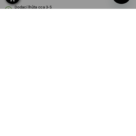
Dodací lhůta cca 3-5
pracovních dnů
BARVA
VELIKOST
S/M
vybrat
vybrat
grafit
Množstevní sleva
od 1 ks
od 10 ks
Sleva :
Sleva :
0
%/
ks
8
%/
ks
ks