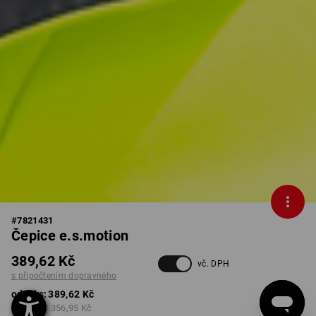
#
7821431
Čepice e.s.motion
389,62 Kč
vč. DPH
s připočtením dopravného
od 1 ks:
389,62 Kč
od 10 ks:
356,95 Kč