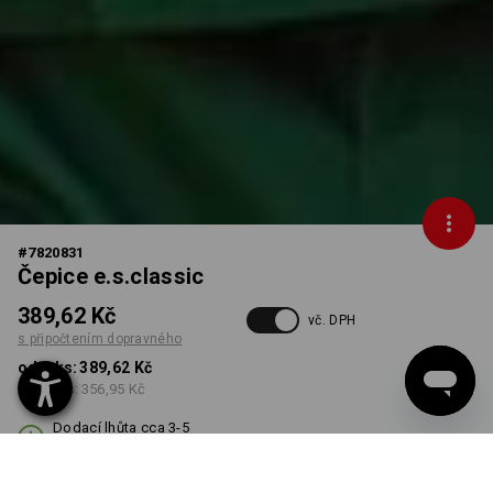
#
7820831
Čepice e.s.classic
389,62 Kč
vč. DPH
s připočtením dopravného
od 1 ks:
389,62 Kč
od 10 ks:
356,95 Kč
Dodací lhůta cca 3-5
pracovních dnů