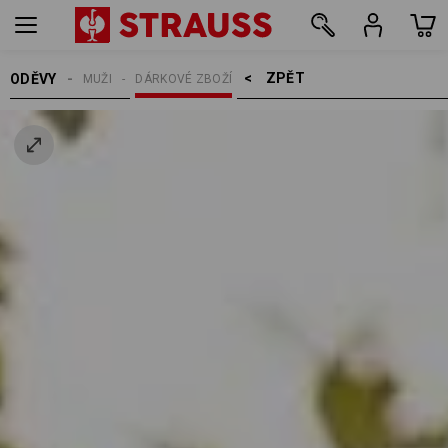
ZPĚT    >
ODĚVY
MUŽI
DÁRKOVÉ ZBOŽÍ