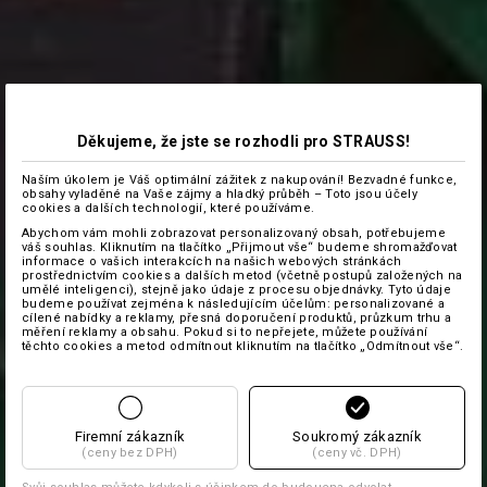
Děkujeme, že jste se rozhodli pro STRAUSS!
Naším úkolem je Váš optimální zážitek z nakupování! Bezvadné funkce,
obsahy vyladěné na Vaše zájmy a hladký průběh – Toto jsou účely
cookies a dalších technologií, které používáme.
Abychom vám mohli zobrazovat personalizovaný obsah, potřebujeme
váš souhlas. Kliknutím na tlačítko „Přijmout vše“ budeme shromažďovat
informace o vašich interakcích na našich webových stránkách
prostřednictvím cookies a dalších metod (včetně postupů založených na
umělé inteligenci), stejně jako údaje z procesu objednávky. Tyto údaje
budeme používat zejména k následujícím účelům: personalizované a
cílené nabídky a reklamy, přesná doporučení produktů, průzkum trhu a
měření reklamy a obsahu. Pokud si to nepřejete, můžete používání
těchto cookies a metod odmítnout kliknutím na tlačítko „Odmítnout vše“.
Firemní zákazník
Soukromý zákazník
(ceny bez DPH)
(ceny vč. DPH)