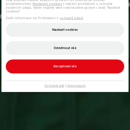
Svůj souhlas můžete kdykoli s účinkem do budoucna odvolat
prostřednictvím
Nastavení cookies
v našem prohlášení o ochraně
osobních údajů. Výběr můžete také individuálně upravit v části "Nastavit
cookies".
Další informace viz Prohlášení o
ochraně údajů
.
Nastavit cookies
Odmítnout vše
Akceptovat vše
Ochraně dat
|
Impressum