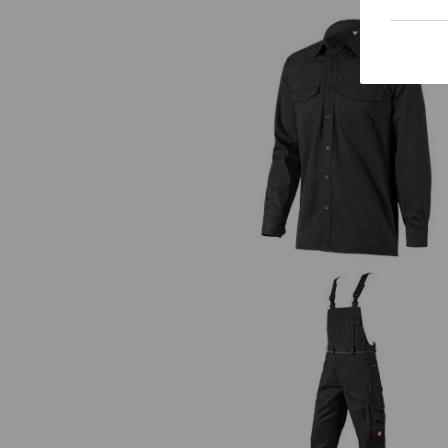
Pracovní košile e.s.classic, dlou
rukáv
Kalhoty s laclem e.s.classic