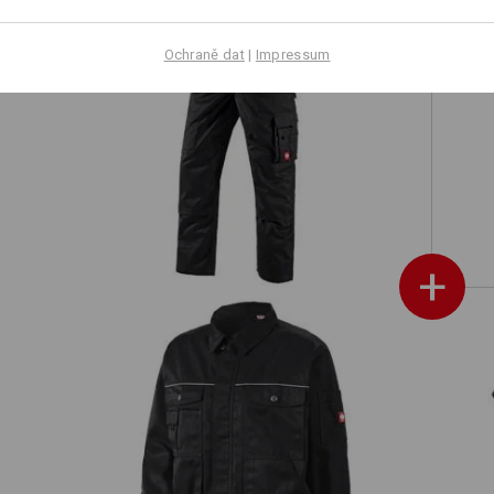
Ochraně dat
|
Impressum
hý
Kalhoty do pasu e.s.classic
+
Pracovní bunda e.s.classic