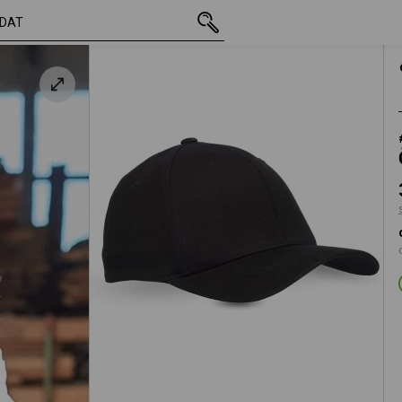
vč. DPH
389,62 Kč
S/M
s připočtením dopravného