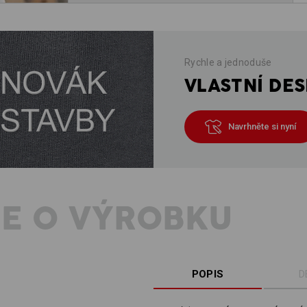
Rychle a jednoduše
VLASTNÍ DES
Navrhněte si nyní
E O VÝROBKU
POPIS
D