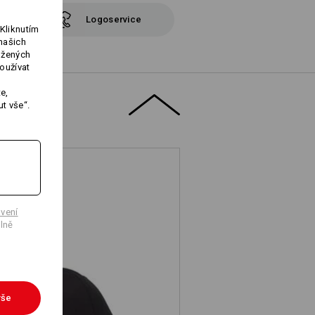
Logoservice
Kliknutím
našich
ožených
oužívat
e,
t vše“.
vení
lně
vše