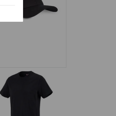
Čepice e.s.classic
e.s. Tričko cotton