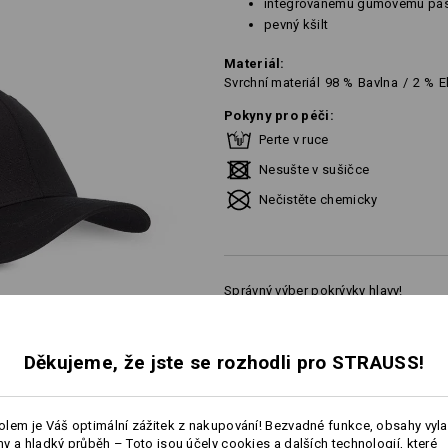
integrovanému gumovému pá
pevný kšilt
Materiál:
Svrchní materiál
98
%
Bavlna
/
2
%
E
Pokyny pro péči:
Perte v ruce
Nesušte v sušičce
Nečistěte chemicky
Správný výber pokrývky hlavy!
Velikost: XS = obvod hlavy: 52-53 cm
Velikost: S/M = obvod hlavy: 54–57 
Velikost: L/XL = obvod hlavy: 58–61
Děkujeme, že jste se rozhodli pro STRAUSS!
lem je Váš optimální zážitek z nakupování! Bezvadné funkce, obsahy vyl
Personalizace:
y a hladký průběh – Toto jsou účely cookies a dalších technologií, které