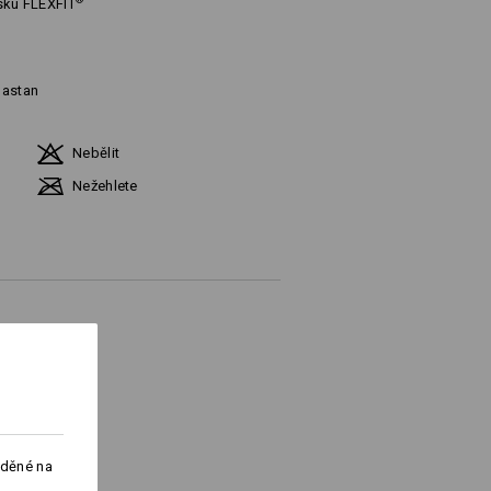
®
sku
FLEXFIT
lastan
Nebělit
Nežehlete
cm
 cm
aděné na