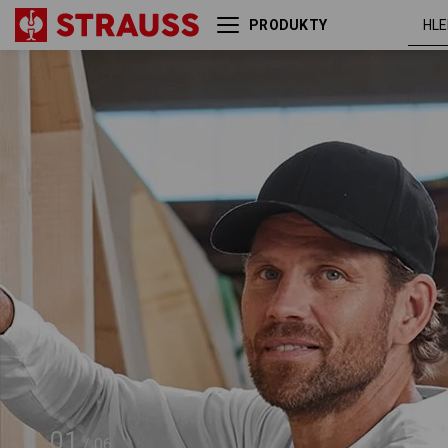
PRODUKTY
Čepice e.s.classic
černá
01
/
06