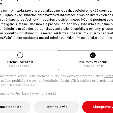
e.
Vlastní návrh
vám mohli zobrazovat personalizovaný obsah, potřebujeme váš souhlas. 
ko „Přijmout vše“ budeme shromažďovat informace o vašich interakcích na 
stránkách prostřednictvím cookies a dalších metod (včetně postupů zal
inteligenci), stejně jako údaje z procesu objednávky. Tyto údaje budeme p
 následujícím účelům: personalizované a cílené nabídky a reklamy, přesná
TCH
í produktů, průzkum trhu a měření reklamy a obsahu. Pokud si to nepřejet
užívání těchto cookies a metod odmítnout kliknutím na tlačítko „Odmítnou
Firemní zákazník
Soukromý zákazník
(ceny bez DPH)
(ceny vč. DPH)
las můžete kdykoli s účinkem do budoucna odvolat prostřednictvím
Nasta
 našem prohlášení o ochraně osobních údajů. Výběr můžete také individuá
Pracovní košile e.s.classic, krátký
části "Nastavit cookies".
rukáv
ormace viz Prohlášení o
ochraně údajů
.
tavit cookies
Odmítnout vše
Akceptovat 