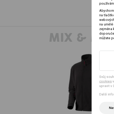
používám
Abychom 
na tlačít
webových 
na umělé 
zejména k
MIX & MA
doporučen
můžete po
Svůj souh
cookies
v
Fleecová bunda e.s.classic
upravit v 
Další inf
Nas