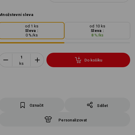
Množstevní sleva
od 1 ks
od 10 ks
Sleva :
Sleva :
0
%/
ks
8
%/
ks
Do košíku
ks
Označit
Sdílet
Personalizovat