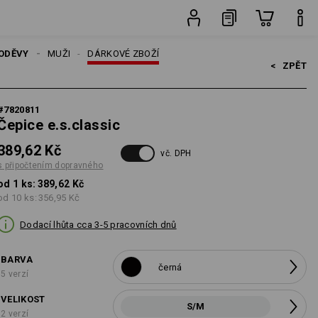
ks
ODĚVY
MUŽI
DÁRKOVÉ ZBOŽÍ
<   
ZPĚT
#
7820811
Čepice e.s.classic
389,62 Kč
vč. DPH
s připočtením dopravného
od 1 ks:
389,62 Kč
od 10 ks:
356,95 Kč
Dodací lhůta cca 3-5 pracovních dnů
BARVA
černá
5 verzí
VELIKOST
S/M
2 verzí