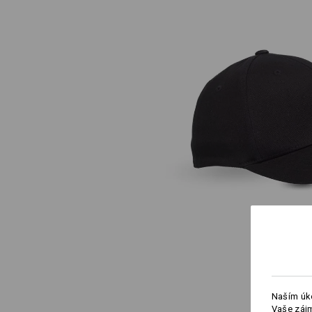
Naším úko
Vaše zájm