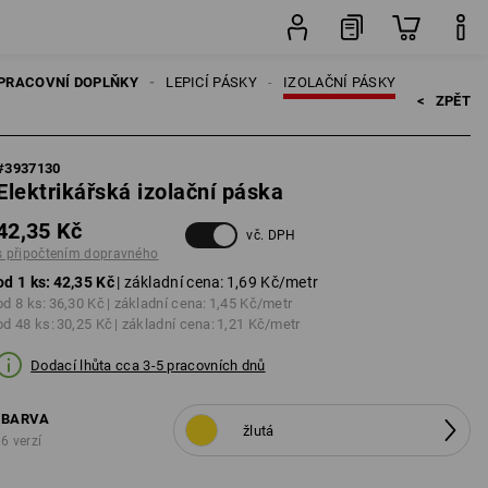
ks
PRACOVNÍ DOPLŇKY
LEPICÍ PÁSKY
IZOLAČNÍ PÁSKY
<   
ZPĚT
#
3937130
Elektrikářská izolační páska
42,35 Kč
vč. DPH
s připočtením dopravného
od 1 ks:
42,35 Kč
| základní cena:
1,69 Kč
/metr
od 8 ks:
36,30 Kč
| základní cena:
1,45 Kč
/metr
od 48 ks:
30,25 Kč
| základní cena:
1,21 Kč
/metr
Dodací lhůta cca 3-5 pracovních dnů
BARVA
žlutá
6 verzí