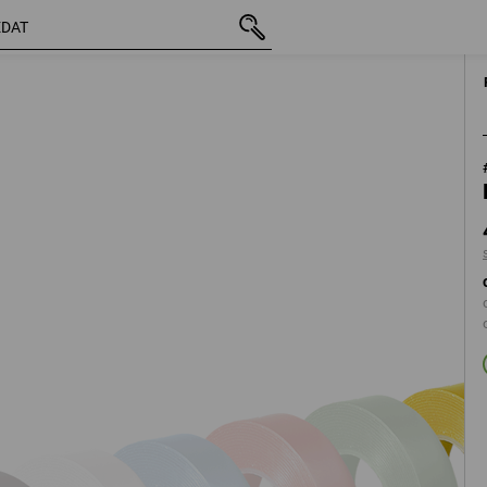
vč. DPH
42,35 Kč
žlutá
s připočtením dopravného