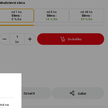
Množstevní sleva
od 1 ks
od 8 ks
od 48 ks
Sleva :
Sleva :
Sleva :
0
%/
ks
14
%/
ks
29
%/
ks
Do košíku
ks
Označit
Sdílet
ěné na