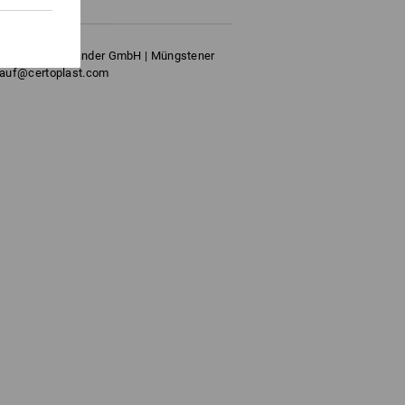
hnische Klebebänder GmbH | Müngstener
rkauf@certoplast.com