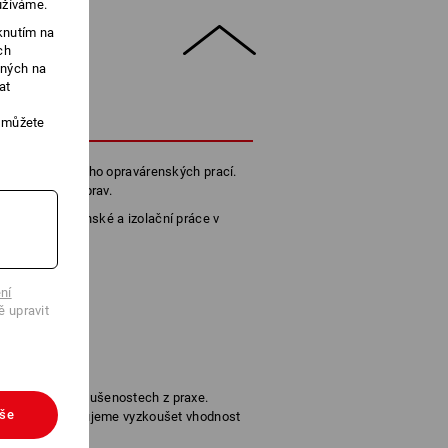
užíváme.
knutím na
ch
ených na
at
POPIS
, můžete
fektivní pro mnoho opravárenských prací.
neviditelných oprav.
nější opravárenské a izolační práce v
ní
ě upravit
 založena na zkušenostech z praxe.
vše
dlišné, doporučujeme vyzkoušet vhodnost
u!