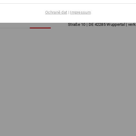
Ochraně dat
|
Impressum
Informace o výrobci:
Certoplast Tec
Straße 10 | DE 42285 Wuppertal | ve