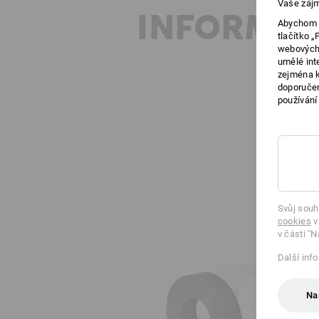
Vaše zájm
INFORMAC
Abychom v
tlačítko 
webových 
umělé int
zejména k
doporučen
používání
Svůj souh
cookies
v
v části "N
Další inf
Na