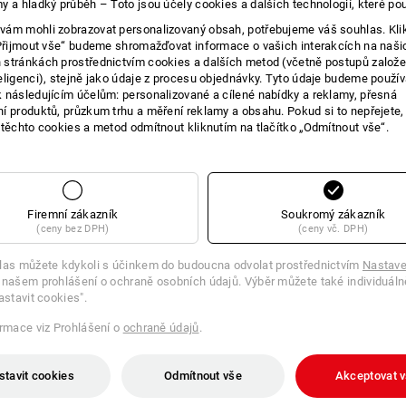
y a hladký průběh – Toto jsou účely cookies a dalších technologií, které po
E O VÝROBKU
ám mohli zobrazovat personalizovaný obsah, potřebujeme váš souhlas. Kli
„Přijmout vše“ budeme shromažďovat informace o vašich interakcích na naši
stránkách prostřednictvím cookies a dalších metod (včetně postupů založ
eligenci), stejně jako údaje z procesu objednávky. Tyto údaje budeme použív
 následujícím účelům: personalizované a cílené nabídky a reklamy, přesná
í produktů, průzkum trhu a měření reklamy a obsahu. Pokud si to nepřejete
 těchto cookies a metod odmítnout kliknutím na tlačítko „Odmítnout vše“.
Z měkkého polyvinylchloridu, velmi e
Díky různým barvám lze docílit téměř 
Použití:
Univerzálně vhodné pro nejrůz
Firemní zákazník
Soukromý zákazník
oblasti elektro.
(ceny bez DPH)
(ceny vč. DPH)
Šířka:
19 mm
Délka:
25 m
las můžete kdykoli s účinkem do budoucna odvolat prostřednictvím
Nastave
 našem prohlášení o ochraně osobních údajů. Výběr můžete také individuáln
Materiál:
PVC
astavit cookies".
Lepidlo:
akrylát
Tloušťka:
cca 150 µm
ormace viz Prohlášení o
ochraně údajů
.
Pevnost v tahu:
cca 20 N / cm
Pozor:
naše doporučení k použití jsou
stavit cookies
Odmítnout vše
Akceptovat 
Protože podmínky použití jsou vždy o
lepicí pásky na upravovaném předmět