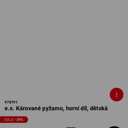
#
78791
e.s. Kárované pyžamo, horní díl, dětská
SALE
-29
%