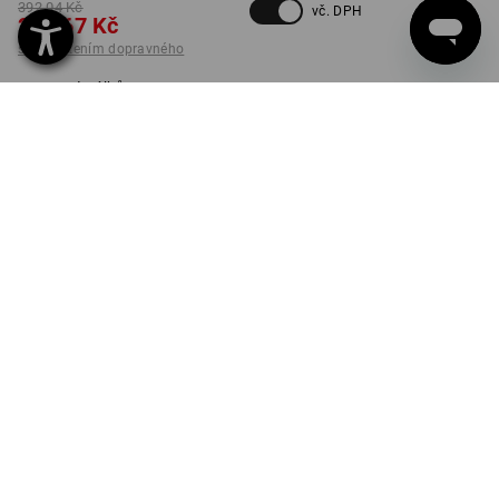
392,04 Kč
vč. DPH
274,67 Kč
s připočtením dopravného
Dodací lhůta cca 3-5
pracovních dnů
BARVA
VELIKOST
134/140
vybrat
vybrat
hlubinněmodrá / bílá
ks
K DODÁNÍ JEN DO VYPRODÁNÍ ZÁSOB!
INFORMACE O VÝROBKU