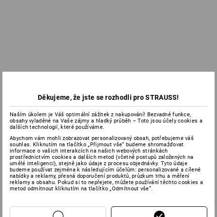
Děkujeme, že jste se rozhodli pro STRAUSS!
Naším úkolem je Váš optimální zážitek z nakupování! Bezvadné funkce,
obsahy vyladěné na Vaše zájmy a hladký průběh – Toto jsou účely cookies a
dalších technologií, které používáme.
Abychom vám mohli zobrazovat personalizovaný obsah, potřebujeme váš
souhlas. Kliknutím na tlačítko „Přijmout vše“ budeme shromažďovat
informace o vašich interakcích na našich webových stránkách
prostřednictvím cookies a dalších metod (včetně postupů založených na
umělé inteligenci), stejně jako údaje z procesu objednávky. Tyto údaje
budeme používat zejména k následujícím účelům: personalizované a cílené
nabídky a reklamy, přesná doporučení produktů, průzkum trhu a měření
reklamy a obsahu. Pokud si to nepřejete, můžete používání těchto cookies a
metod odmítnout kliknutím na tlačítko „Odmítnout vše“.