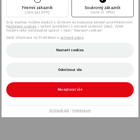
Firemní zákazník
Soukromý zákazník
(ceny bez DPH)
(ceny vč. DPH)
Svůj souhlas můžete kdykoli s účinkem do budoucna odvolat prostřednictvím
Nastavení cookies
v našem prohlášení o ochraně osobních údajů. Výběr
můžete také individuálně upravit v části "Nastavit cookies".
Další informace viz Prohlášení o
ochraně údajů
.
Nastavit cookies
Odmítnout vše
Akceptovat vše
Ochraně dat
|
Impressum