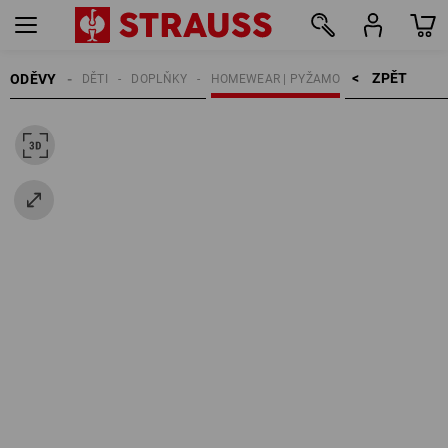
ZPĚT    >
ODĚVY
DĚTI
DOPLŇKY
HOMEWEAR | PYŽAMO