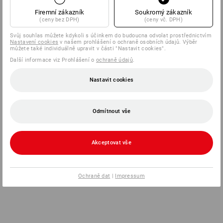
Firemní zákazník
Soukromý zákazník
(ceny bez DPH)
(ceny vč. DPH)
Svůj souhlas můžete kdykoli s účinkem do budoucna odvolat prostřednictvím
Nastavení cookies
v našem prohlášení o ochraně osobních údajů. Výběr
můžete také individuálně upravit v části "Nastavit cookies".
Další informace viz Prohlášení o
ochraně údajů
.
Nastavit cookies
Odmítnout vše
Akceptovat vše
Ochraně dat
|
Impressum