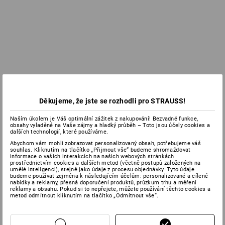
Děkujeme, že jste se rozhodli pro STRAUSS!
Naším úkolem je Váš optimální zážitek z nakupování! Bezvadné funkce,
obsahy vyladěné na Vaše zájmy a hladký průběh – Toto jsou účely cookies a
dalších technologií, které používáme.
Abychom vám mohli zobrazovat personalizovaný obsah, potřebujeme váš
souhlas. Kliknutím na tlačítko „Přijmout vše“ budeme shromažďovat
informace o vašich interakcích na našich webových stránkách
prostřednictvím cookies a dalších metod (včetně postupů založených na
umělé inteligenci), stejně jako údaje z procesu objednávky. Tyto údaje
budeme používat zejména k následujícím účelům: personalizované a cílené
nabídky a reklamy, přesná doporučení produktů, průzkum trhu a měření
reklamy a obsahu. Pokud si to nepřejete, můžete používání těchto cookies a
metod odmítnout kliknutím na tlačítko „Odmítnout vše“.