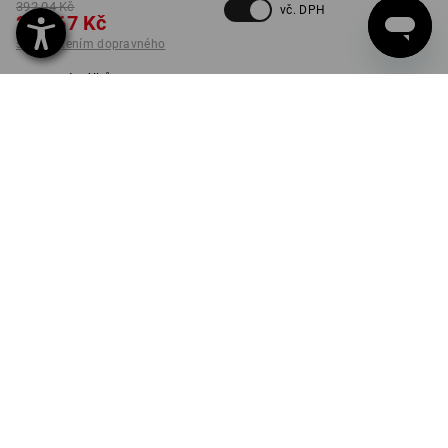
392,04 Kč
vč. DPH
274,67 Kč
s připočtením dopravného
Dodací lhůta cca 3-5
pracovních dnů
BARVA
VELIKOST
134/140
vybrat
vybrat
černá / čedičově šedá
ks
K DODÁNÍ JEN DO VYPRODÁNÍ ZÁSOB!
INFORMACE O VÝROBKU