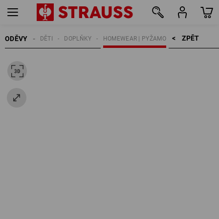
ZPĚT    >
ODĚVY
DĚTI
DOPLŇKY
HOMEWEAR | PYŽAMO