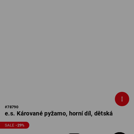
#
78790
e.s. Kárované pyžamo, horní díl, dětská
SALE
-29
%