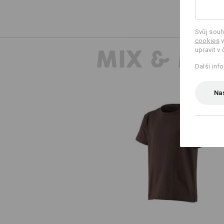
Svůj souh
cookies
v
MIX & MA
upravit v 
Další inf
Nas
e.s. Tričko cotton stretch, děts