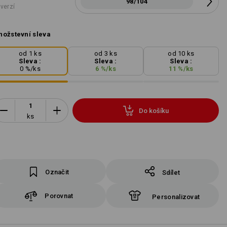
98/104
 verzí
ožstevní sleva
od 1 ks
od 3 ks
od 10 ks
Sleva :
Sleva :
Sleva :
0
%/
ks
6
%/
ks
11
%/
ks
Do košíku
ks
Označit
Sdílet
Porovnat
Personalizovat