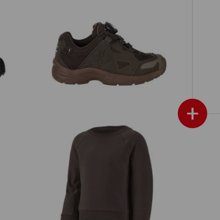
w,
Víceúčelová obuv e.s. Corvids II low,
dětská
+
é
e.s. Mikina cotton stretch, dětská
Dět