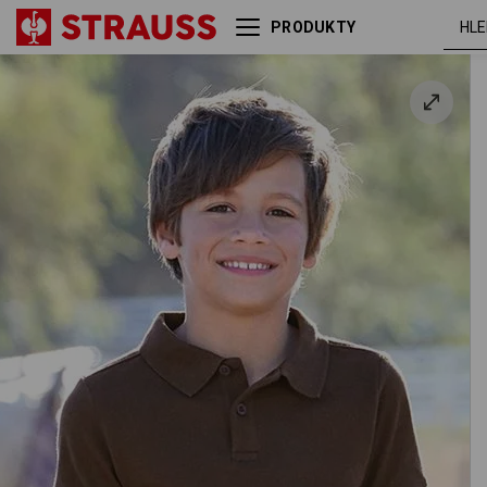
PRODUKTY
e.s. Polo-Tričko cotton
kašt
stretch, dětská