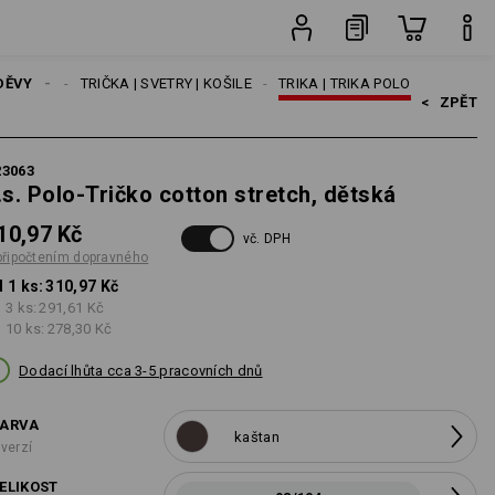
vného
ks
DĚVY
DĚTI
TRIČKA | SVETRY | KOŠILE
TRIKA | TRIKA POLO
<   
ZPĚT
23063
.s. Polo-Tričko cotton stretch, dětská
10,97 Kč
vč. DPH
připočtením dopravného
 1 ks:
310,97 Kč
 3 ks:
291,61 Kč
 10 ks:
278,30 Kč
Dodací lhůta cca 3-5 pracovních dnů
ARVA
kaštan
 verzí
ELIKOST