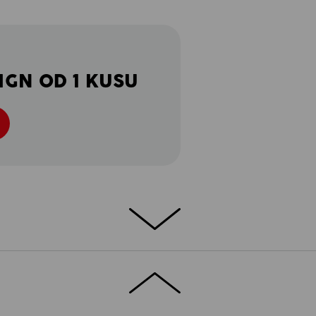
IGN OD 1 KUSU
 stretch polo se zaměřuje na to podstatné:
ický střih – pro velká i malá dobrodružství
řebí. Ve škole, v kroužku nebo prostě na