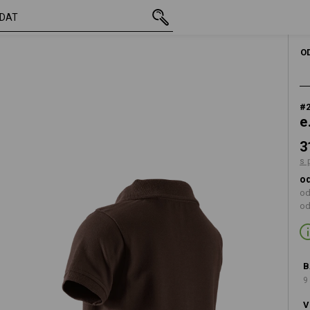
vč. DPH
310,97 Kč
98/104
an
s připočtením dopra
O
#
e
3
s 
od
od
od
B
9
V