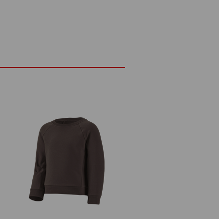
DETAILY
kovou légou
ému materiálu
lastan
(cca. 220 g/m²)
Nebělit
Žehlete žehličkou nastavenou na
otu
nízkou teplotu