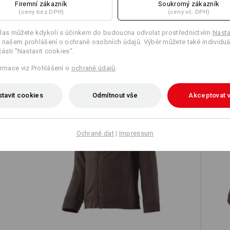
Firemní zákazník
Soukromý zákazník
(ceny bez DPH)
(ceny vč. DPH)
las můžete kdykoli s účinkem do budoucna odvolat prostřednictvím
Nasta
 našem prohlášení o ochraně osobních údajů. Výběr můžete také individuá
TCH
části "Nastavit cookies".
ormace viz Prohlášení o
ochraně údajů
.
tavit cookies
Odmítnout vše
Akceptovat 
Ochraně dat
|
Impressum
e.s. Propínací mikina s kapucí cotton
ká
str., dětská
e.s