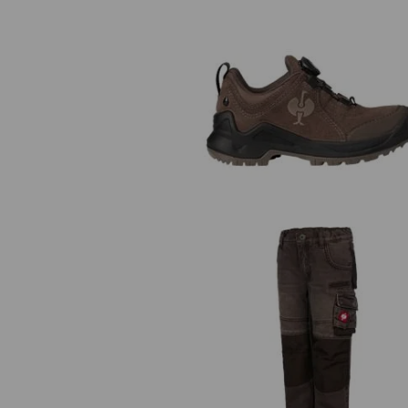
Víceúčelová obuv e.s. Apate II lo
dětská
Jeans e.s.motion denim, dětsk