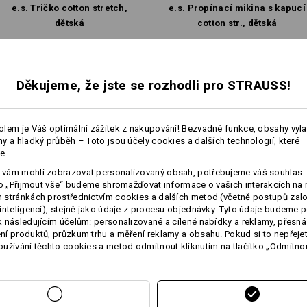
e.s. Tričko cotton stretch,
e.s. Propínací mikina s kapucí
dětská
cotton str., dětská
Vlastní návrh
Stejné vybavení:
Stejné vybavení:
Děkujeme, že jste se rozhodli pro STRAUSS!
6
5
lem je Váš optimální zážitek z nakupování! Bezvadné funkce, obsahy vyl
y a hladký průběh – Toto jsou účely cookies a dalších technologií, které
e.
vám mohli zobrazovat personalizovaný obsah, potřebujeme váš souhlas. 
ko „Přijmout vše“ budeme shromažďovat informace o vašich interakcích na 
+5 další vybavení
stránkách prostřednictvím cookies a dalších metod (včetně postupů zal
inteligenci), stejně jako údaje z procesu objednávky. Tyto údaje budeme p
 následujícím účelům: personalizované a cílené nabídky a reklamy, přesná
í produktů, průzkum trhu a měření reklamy a obsahu. Pokud si to nepřejet
užívání těchto cookies a metod odmítnout kliknutím na tlačítko „Odmítnou
Porovnat všechny detaily