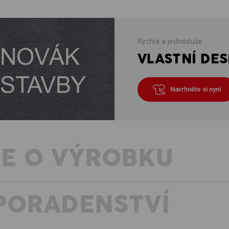
Rychle a jednoduše
VLASTNÍ DES
Navrhněte si nyní
E O VÝROBKU
PORADENSTVÍ
Méně je někdy více! e.s. Triko cotton
moderní střih, pohodlné nošení, elast
v dětském životě toho není víc zapot
každý den.