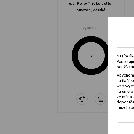
e.s. Polo-Tričko cotton
stretch, dětská
vybavení:
7
Naším úko
Vaše zájm
používám
Abychom 
na tlačít
webových 
na umělé 
zejména k
doporučen
můžete po