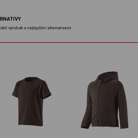
POPIS
ERNATIVY
ální výrobek s nejlepšími alternativami
elastické polo tričko s knoflí
zvlášť pohodlné díky strečov
pro děti od 3 let
Materiál:
Svrchní materiál
95
%
Bavlna
/
5
%
E
Pokyny pro péči:
Perte v pračce na 40 °C
Sušte v sušičce na nízkou tepl
Nečistěte chemicky
Personalizace: