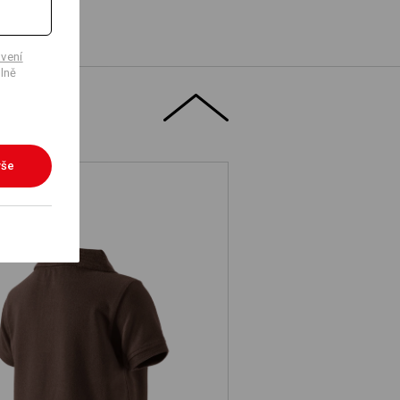
vení
lně
vše
. Polo-Tričko cotton stretch, dětská