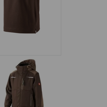
ská softshellová bunda e.s.motion